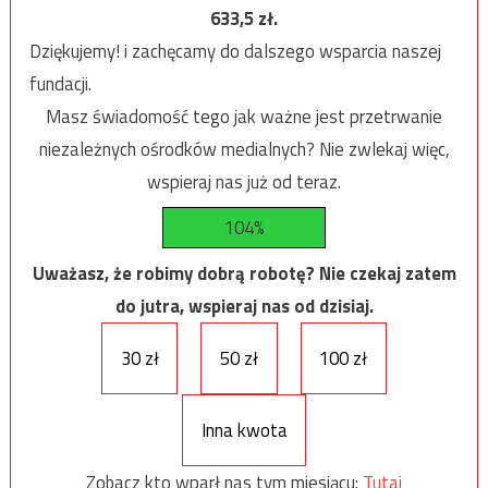
633,5
zł.
Dziękujemy! i zachęcamy do dalszego wsparcia naszej
fundacji.
Masz świadomość tego jak ważne jest przetrwanie
niezależnych ośrodków medialnych? Nie zwlekaj więc,
wspieraj nas już od teraz.
104%
Uważasz, że robimy dobrą robotę? Nie czekaj zatem
do jutra, wspieraj nas od dzisiaj.
30 zł
50 zł
100 zł
Inna kwota
Zobacz kto wparł nas tym miesiącu:
Tutaj