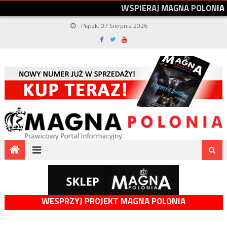
W
S
P
I
E
R
A
J
M
A
G
N
A
P
O
L
O
N
I
A
Piątek, 07 Sierpnia 2026
WESPRZYJ PROJEKT MAGNA POLONIA