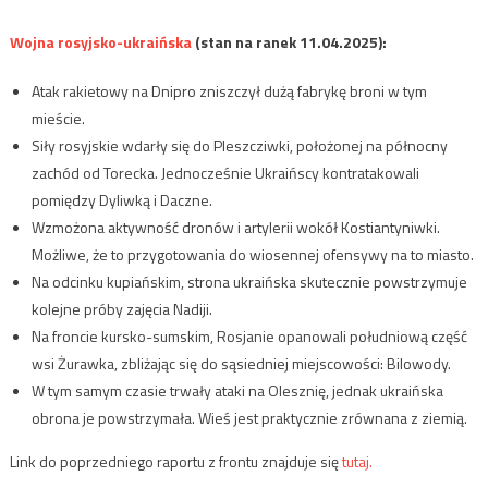
Wojna rosyjsko-ukraińska
(stan na ranek 11.04.2025):
Atak rakietowy na Dnipro zniszczył dużą fabrykę broni w tym
mieście.
Siły rosyjskie wdarły się do Pleszcziwki, położonej na północny
zachód od Torecka. Jednocześnie Ukraińscy kontratakowali
pomiędzy Dyliwką i Daczne.
Wzmożona aktywność dronów i artylerii wokół Kostiantyniwki.
Możliwe, że to przygotowania do wiosennej ofensywy na to miasto.
Na odcinku kupiańskim, strona ukraińska skutecznie powstrzymuje
kolejne próby zajęcia Nadiji.
Na froncie kursko-sumskim, Rosjanie opanowali południową część
wsi Żurawka, zbliżając się do sąsiedniej miejscowości: Bilowody.
W tym samym czasie trwały ataki na Olesznię, jednak ukraińska
obrona je powstrzymała. Wieś jest praktycznie zrównana z ziemią.
Link do poprzedniego raportu z frontu znajduje się
tutaj.