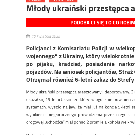
Młody ukraiński przestępca 
PODOBA CI SIĘ TO CO ROBI
10 kwietnia 2025
Policjanci z Komisariatu Policji w wiel
wojennego” z Ukrainy, który wielokrotni
po pijaku, kradzież, posiadanie nar
pojazdów. Na wniosek policjantów, Straż
Otrzymał również 6-letni zakaz do Strefy
Młody ukraiński przestępca aresztowany i deportowany. 31
okazał się 19-letni Ukrainiec, który w ogóle nie powinien
systemach, wyszło na jaw, że miał już na koncie 5-letn
wynikiem ubiegłorocznego prowadzenia przez niego sam
drogowej „uchodźca” miał ponad 2 promile alkoholu we krwi