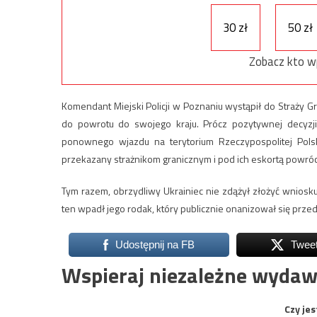
30 zł
50 zł
Zobacz kto w
Komendant Miejski Policji w Poznaniu wystąpił do Straży G
do powrotu do swojego kraju. Prócz pozytywnej decyzj
ponownego wjazdu na terytorium Rzeczypospolitej Polsk
przekazany strażnikom granicznym i pod ich eskortą powróci
Tym razem, obrzydliwy Ukrainiec nie zdążył złożyć wniosku o
ten wpadł jego rodak, który publicznie onanizował się prze
Udostępnij na FB
Twee
Wspieraj niezależne wydaw
Czy jes