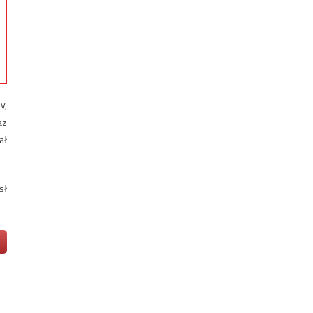
y,
az
ał
sł