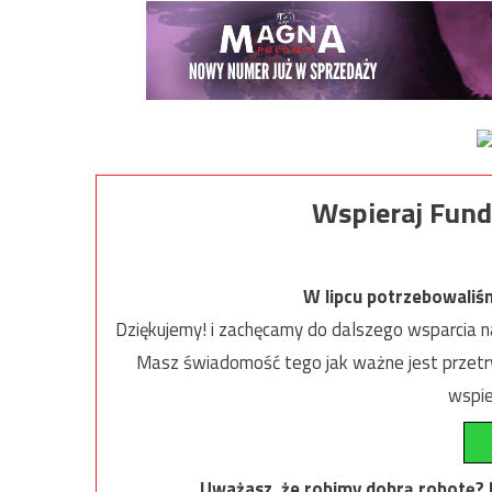
Wspieraj Fund
W lipcu potrzebowaliś
Dziękujemy! i zachęcamy do dalszego wsparcia na
Masz świadomość tego jak ważne jest przetrw
wspie
Uważasz, że robimy dobrą robotę? Ni