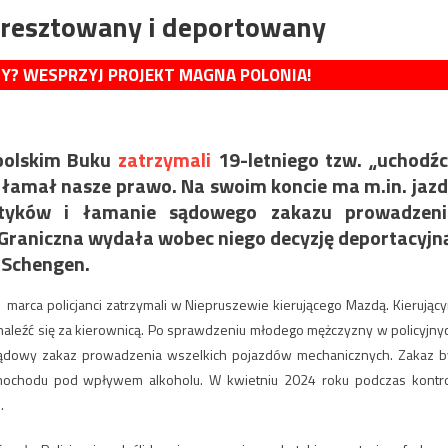
aresztowany i deportowany
MY? WESPRZYJ PROJEKT MAGNA POLONIA!
kopolskim Buku
zatrzymali
19-letniego tzw. „uchodź
e łamał nasze prawo. Na swoim koncie ma m.in. jaz
kotyków i łamanie sądowego zakazu prowadzeni
 Graniczna wydała wobec niego decyzję deportacyjn
 Schengen.
 marca policjanci zatrzymali w Niepruszewie kierującego Mazdą. Kierując
 znaleźć się za kierownicą. Po sprawdzeniu młodego mężczyzny w policyjny
i sądowy zakaz prowadzenia wszelkich pojazdów mechanicznych. Zakaz b
ochodu pod wpływem alkoholu. W kwietniu 2024 roku podczas kontro
.