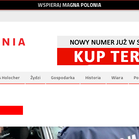
W
S
P
I
E
R
A
J
M
A
G
N
A
P
O
L
O
N
I
A
& Holocher
Żydzi
Gospodarka
Historia
Wiara
Po