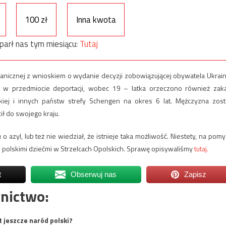
100 zł
Inna kwota
parł nas tym miesiącu:
Tutaj
ranicznej z wnioskiem o wydanie decyzji zobowiązującej obywatela Ukrain
i w przedmiocie deportacji, wobec 19 – latka orzeczono również zak
iej i innych państw strefy Schengen na okres 6 lat. Mężczyzna zost
ł do swojego kraju.
 azyl, lub też nie wiedział, że istnieje taka możliwość. Niestety, na pomy
d polskimi dziećmi w Strzelcach Opolskich. Sprawę opisywaliśmy
tutaj.
t
Obserwuj nas
Zapisz
nictwo:
t jeszcze naród polski?