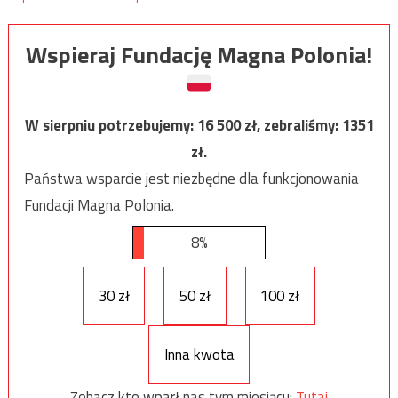
Wspieraj Fundację Magna Polonia!
W sierpniu potrzebujemy:
16 500
zł, zebraliśmy:
1351
zł.
Państwa wsparcie jest niezbędne dla funkcjonowania
Fundacji Magna Polonia.
8%
30 zł
50 zł
100 zł
Inna kwota
Zobacz kto wparł nas tym miesiącu:
Tutaj