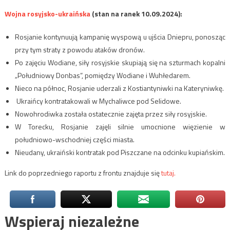
Wojna rosyjsko-ukraińska
(stan na ranek 10.09.2024):
Rosjanie kontynuują kampanię wyspową u ujścia Dniepru, ponosząc
przy tym straty z powodu ataków dronów.
Po zajęciu Wodiane, siły rosyjskie skupiają się na szturmach kopalni
„Południowy Donbas”, pomiędzy Wodiane i Wuhłedarem.
Nieco na północ, Rosjanie uderzali z Kostiantyniwki na Kateryniwkę.
Ukraińcy kontratakowali w Mychaliwce pod Selidowe.
Nowohrodiwka została ostatecznie zajęta przez siły rosyjskie.
W Torecku, Rosjanie zajęli silnie umocnione więzienie w
południowo-wschodniej części miasta.
Nieudany, ukraiński kontratak pod Piszczane na odcinku kupiańskim.
Link do poprzedniego raportu z frontu znajduje się
tutaj.
Wspieraj niezależne