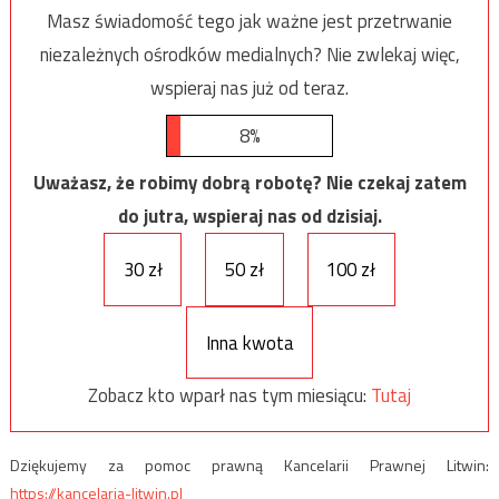
Masz świadomość tego jak ważne jest przetrwanie
niezależnych ośrodków medialnych? Nie zwlekaj więc,
wspieraj nas już od teraz.
8%
Uważasz, że robimy dobrą robotę? Nie czekaj zatem
do jutra, wspieraj nas od dzisiaj.
30 zł
50 zł
100 zł
Inna kwota
Zobacz kto wparł nas tym miesiącu:
Tutaj
Dziękujemy za pomoc prawną Kancelarii Prawnej Litwin:
https://kancelaria-litwin.pl