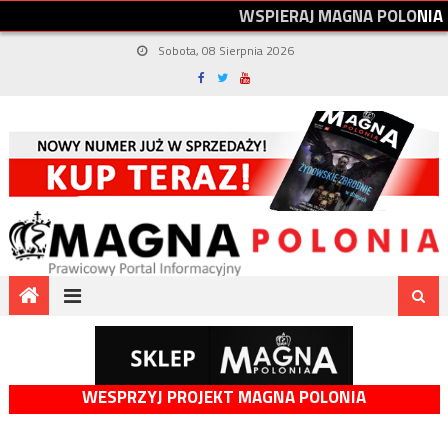
W
S
P
I
E
R
A
J
M
A
G
N
A
P
O
L
O
N
I
A
Sobota, 08 Sierpnia 2026
WESPRZYJ PROJEKT MAGNA POLONIA