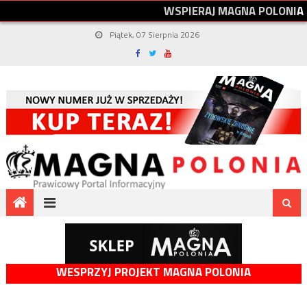
W
S
P
I
E
R
A
J
M
A
G
N
A
P
O
L
O
N
I
A
Piątek, 07 Sierpnia 2026
WESPRZYJ PROJEKT MAGNA POLONIA