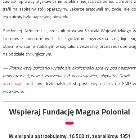
zasłabł. Sprawcy błyskawicznie uciekli z miejsca zdarzenia. Ochroniarz
trafił na szpitalny stół operacyjny. Lekarze uratowali mu życie, ale do
jego utraty było naprawdę niewiele.
Bartłomiej Kaźmierczak, rzecznik prasowy Szpitala Wojewódzkiego w
Piotrkowie poinformował, że ugodzony mężczyzna znajduje się
obecnie w stanie stabilnym w szpitalu, a wcześniej przeszedł operację
na oddziale chirurgicznym.
— Piotrkowscy policjanci wyjaśniają okoliczności sprawy pod nadzorem
prokuratury. Sprawcą zdarzenia był obcokrajowiec, obywatel Gruzji
—
przekazała
portalowi Trybunalski.pl st. post. Edyta Daroch z KMP w
Piotrkowie.
Wspieraj Fundację Magna Polonia!
W sierpniu potrzebujemy:
16 500
zł, zebraliśmy:
1351