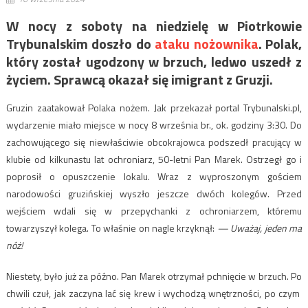
W nocy z soboty na niedzielę w Piotrkowie
Trybunalskim doszło do
ataku nożownika
. Polak,
który został ugodzony w brzuch, ledwo uszedł z
życiem. Sprawcą okazał się imigrant z Gruzji.
Gruzin zaatakował Polaka nożem. Jak przekazał portal Trybunalski.pl,
wydarzenie miało miejsce w nocy 8 września br., ok. godziny 3:30. Do
zachowującego się niewłaściwie obcokrajowca podszedł pracujący w
klubie od kilkunastu lat ochroniarz, 50-letni Pan Marek. Ostrzegł go i
poprosił o opuszczenie lokalu. Wraz z wyproszonym gościem
narodowości gruzińskiej wyszło jeszcze dwóch kolegów. Przed
wejściem wdali się w przepychanki z ochroniarzem, któremu
towarzyszył kolega. To właśnie on nagle krzyknął:
— Uważaj, jeden ma
nóż!
Niestety, było już za późno. Pan Marek
otrzymał pchnięcie w brzuch. Po
chwili czuł, jak zaczyna lać się krew i wychodzą wnętrzności, po czym