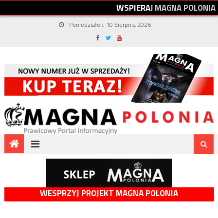
W
S
P
I
E
R
A
J
M
A
G
N
A
P
O
L
O
N
I
A
Poniedziałek, 10 Sierpnia 2026
WESPRZYJ PROJEKT MAGNA POLONIA