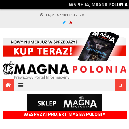
W
S
P
I
E
R
A
J
M
A
G
N
A
P
O
L
O
N
I
A
Piątek, 07 Sierpnia 2026
WESPRZYJ PROJEKT MAGNA POLONIA