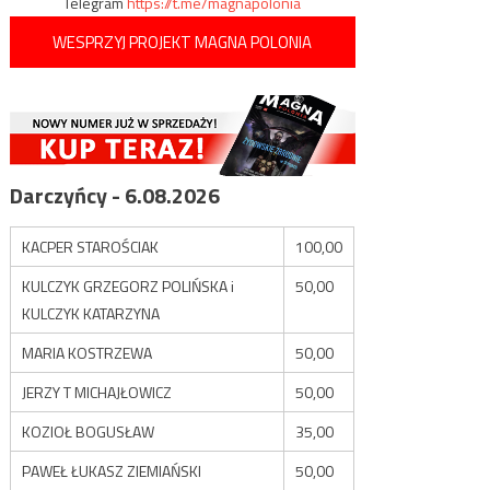
Telegram
https://t.me/magnapolonia
WESPRZYJ PROJEKT MAGNA POLONIA
Darczyńcy - 6.08.2026
KACPER STAROŚCIAK
100,00
KULCZYK GRZEGORZ POLIŃSKA i
50,00
KULCZYK KATARZYNA
MARIA KOSTRZEWA
50,00
JERZY T MICHAJŁOWICZ
50,00
KOZIOŁ BOGUSŁAW
35,00
PAWEŁ ŁUKASZ ZIEMIAŃSKI
50,00