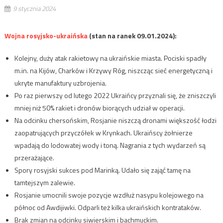
9 stycznia 2024
Wojna rosyjsko-ukraińska
(stan na ranek 09.01.2024):
Kolejny, duży atak rakietowy na ukraińskie miasta. Pociski spadły
m.in. na Kijów, Charków i Krzywy Róg, niszcząc sieć energetyczną i
ukryte manufaktury uzbrojenia.
Po raz pierwszy od lutego 2022 Ukraińcy przyznali się, że zniszczyli
mniej niż 50% rakiet i dronów biorących udział w operacji.
Na odcinku chersońskim, Rosjanie niszczą dronami większość łodzi
zaopatrujących przyczółek w Krynkach. Ukraińscy żołnierze
wpadają do lodowatej wody i toną. Nagrania z tych wydarzeń są
przerażające.
Spory rosyjski sukces pod Marinką. Udało się zająć tamę na
tamtejszym zalewie.
Rosjanie umocnili swoje pozycje wzdłuż nasypu kolejowego na
północ od Awdijiwki. Odparli też kilka ukraińskich kontrataków.
Brak zmian na odcinku siwierskim i bachmuckim.