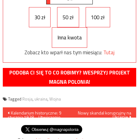
30 zł
50 zł
100 zł
Inna kwota
Zobacz kto wparł nas tym miesiącu:
Tutaj
PODOBA CI SIĘ TO CO ROBIMY? WESPRZYJ PROJEKT
MAGNA POLONIA!
Tagged
Rosja
,
ukraina
,
Wojna
Nawigacja
Kalendarium historyczne: 9
Nowy skandal korupcyjny na
Ukrainie
stycznia 1928 – Utworzenie
wpisu
Ligi Ochrony Przyrody