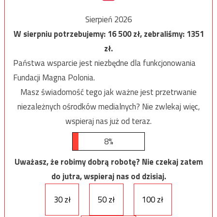
Sierpień 2026
W sierpniu potrzebujemy:
16 500
zł, zebraliśmy:
1351
zł.
Państwa wsparcie jest niezbędne dla funkcjonowania
Fundacji Magna Polonia.
Masz świadomość tego jak ważne jest przetrwanie
niezależnych ośrodków medialnych? Nie zwlekaj więc,
wspieraj nas już od teraz.
8%
Uważasz, że robimy dobrą robotę? Nie czekaj zatem
do jutra, wspieraj nas od dzisiaj.
30 zł
50 zł
100 zł