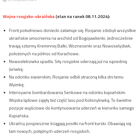
Wojna rosyjsko-ukraińska
(stan na ranek 08.11.2024):
Front południowo doniecki załamuje się. Rosjanie zdobyli wszystkie
ukraińskie umocnienia na wschód od Bogojawlienki. Jednocześnie
trwają szturmy Kreminnej Bałki, Woznesenki oraz Nowoselydiwk,
położonych na północ od Kurachowe.
Nowooleksiwka upadła. Siły rosyjskie uderzają już na sąsiednią
Juriwkę.
Na odcinku siwierskim, Rosjanie odbili utraconą kilka dni temu
Wyimkę.
Intensywne bombardowania Senkowe na odcinku kupiańskim.
Wojska lądowe zajęły też część lasu pod Kolisnykiwką. To świetne
pozycje wyjściowe do kontynuowania uderzeń w kierunku samego
Kupiańska.
Ukraińcy pospiesznie ściągają posiłki na front kurski. Obawiają się
tam nowych, potężnych uderzeń rosyjskich.