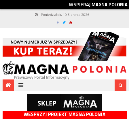
W
S
P
I
E
R
A
J
M
A
G
N
A
P
O
L
O
N
I
A
Poniedziałek, 10 Sierpnia 2026
WESPRZYJ PROJEKT MAGNA POLONIA