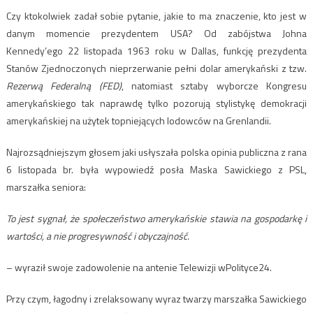
Czy ktokolwiek zadał sobie pytanie, jakie to ma znaczenie, kto jest w
danym momencie prezydentem USA? Od zabójstwa Johna
Kennedy’ego 22 listopada 1963 roku w Dallas, funkcję prezydenta
Stanów Zjednoczonych nieprzerwanie pełni dolar amerykański z tzw.
Rezerwą Federalną (FED)
, natomiast sztaby wyborcze Kongresu
amerykańskiego tak naprawdę tylko pozorują stylistykę demokracji
amerykańskiej na użytek topniejących lodowców na Grenlandii.
Najrozsądniejszym głosem jaki usłyszała polska opinia publiczna z rana
6 listopada br. była wypowiedź posła Maska Sawickiego z PSL,
marszałka seniora:
To jest sygnał, że społeczeństwo amerykańskie stawia na gospodarkę i
wartości, a nie progresywność i obyczajność.
– wyraził swoje zadowolenie na antenie Telewizji wPolityce24.
Przy czym, łagodny i zrelaksowany wyraz twarzy marszałka Sawickiego