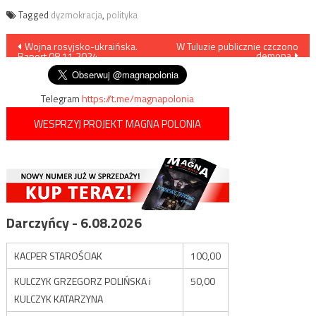
Tagged
dyzmokracja
,
polityka
Nawigacja
Wojna rosyjsko-ukraińska.
W Tuluzie publicznie czczono
demona
Raport 08.11.2024
wpisu
Telegram
https://t.me/magnapolonia
WESPRZYJ PROJEKT MAGNA POLONIA
Darczyńcy - 6.08.2026
KACPER STAROŚCIAK
100,00
KULCZYK GRZEGORZ POLIŃSKA i
50,00
KULCZYK KATARZYNA