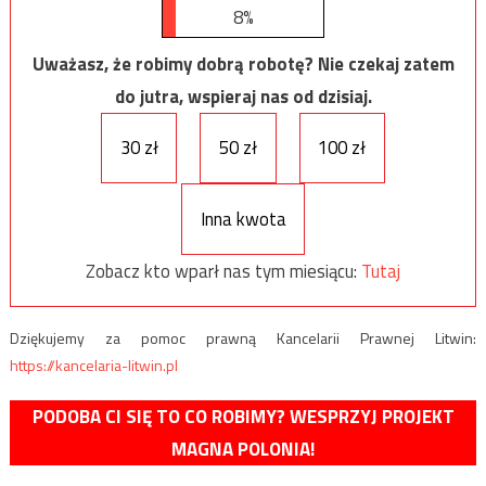
8%
Uważasz, że robimy dobrą robotę? Nie czekaj zatem
do jutra, wspieraj nas od dzisiaj.
30 zł
50 zł
100 zł
Inna kwota
Zobacz kto wparł nas tym miesiącu:
Tutaj
Dziękujemy za pomoc prawną Kancelarii Prawnej Litwin:
https://kancelaria-litwin.pl
PODOBA CI SIĘ TO CO ROBIMY? WESPRZYJ PROJEKT
MAGNA POLONIA!