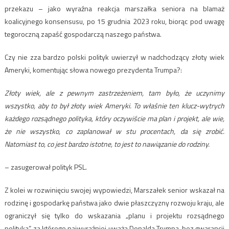
przekazu – jako wyraźna reakcja marszałka seniora na blamaż
koalicyjnego konsensusu, po 15 grudnia 2023 roku, biorąc pod uwagę
tegoroczną zapaść gospodarczą naszego państwa.
Czy nie zza bardzo polski polityk uwierzył w nadchodzący złoty wiek
Ameryki, komentując słowa nowego prezydenta Trumpa?:
Złoty wiek, ale z pewnym zastrzeżeniem, tam było, że uczynimy
wszystko, aby to był złoty wiek Ameryki. To właśnie ten klucz-wytrych
każdego rozsądnego polityka, który oczywiście ma plan i projekt, ale wie,
że nie wszystko, co zaplanował w stu procentach, da się zrobić.
Natomiast to, co jest bardzo istotne, to jest to nawiązanie do rodziny.
– zasugerował polityk PSL.
Z kolei w rozwinięciu swojej wypowiedzi, Marszałek senior wskazał na
rodzinę i gospodarkę państwa jako dwie płaszczyzny rozwoju kraju, ale
ograniczył się tylko do wskazania „planu i projektu rozsądnego
polityka”, za którego najwyraźniej uważa Donalda Trumpa, bez gwarancji