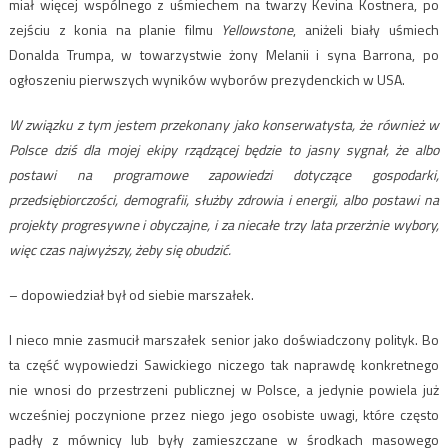
miał więcej wspólnego z uśmiechem na twarzy Kevina Kostnera, po
zejściu z konia na planie filmu
Yellowstone
, aniżeli biały uśmiech
Donalda Trumpa, w towarzystwie żony Melanii i syna Barrona, po
ogłoszeniu pierwszych wyników wyborów prezydenckich w USA.
W związku z tym jestem przekonany jako konserwatysta, że również w
Polsce dziś dla mojej ekipy rządzącej będzie to jasny sygnał, że albo
postawi na programowe zapowiedzi dotyczące gospodarki,
przedsiębiorczości, demografii, służby zdrowia i energii, albo postawi na
projekty progresywne i obyczajne, i za niecałe trzy lata przerżnie wybory,
więc czas najwyższy, żeby się obudzić.
– dopowiedział był od siebie marszałek.
I nieco mnie zasmucił marszałek senior jako doświadczony polityk. Bo
ta część wypowiedzi Sawickiego niczego tak naprawdę konkretnego
nie wnosi do przestrzeni publicznej w Polsce, a jedynie powiela już
wcześniej poczynione przez niego jego osobiste uwagi, które często
padły z mównicy lub były zamieszczane w środkach masowego