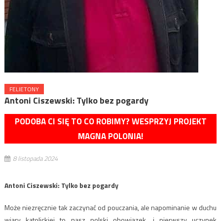
FELIETONY
Antoni Ciszewski: Tylko bez pogardy
PODOBA CI SIĘ TO CO ROBIMY? WESPRZYJ PROJEKT
MAGNA POLONIA!
8 listopada 2024
Antoni Ciszewski: Tylko bez pogardy
Może niezręcznie tak zaczynać od pouczania, ale napominanie w duchu
wiary katolickiej to nasz polski obowiązek, i pierwszy uczynek