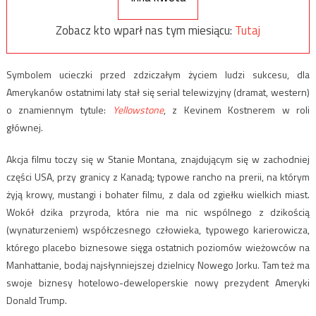
Zobacz kto wparł nas tym miesiącu:
Tutaj
Symbolem ucieczki przed zdziczałym życiem ludzi sukcesu, dla
Amerykanów ostatnimi laty stał się serial telewizyjny (dramat, western)
o znamiennym tytule:
Yellowstone
, z Kevinem Kostnerem w roli
głównej.
Akcja filmu toczy się w Stanie Montana, znajdującym się w zachodniej
części USA, przy granicy z Kanadą; typowe rancho na prerii, na którym
żyją krowy, mustangi i bohater filmu, z dala od zgiełku wielkich miast.
Wokół dzika przyroda, która nie ma nic wspólnego z dzikością
(wynaturzeniem) współczesnego człowieka, typowego karierowicza,
którego placebo biznesowe sięga ostatnich poziomów wieżowców na
Manhattanie, bodaj najsłynniejszej dzielnicy Nowego Jorku. Tam też ma
swoje biznesy hotelowo-deweloperskie nowy prezydent Ameryki
Donald Trump.