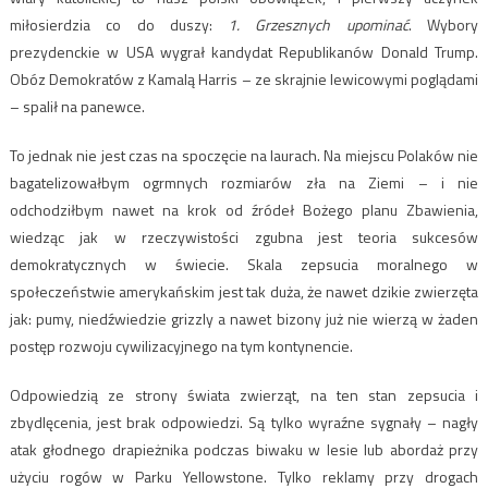
miłosierdzia co do duszy:
1. Grzesznych upominać
. Wybory
prezydenckie w USA wygrał kandydat Republikanów Donald Trump.
Obóz Demokratów z Kamalą Harris – ze skrajnie lewicowymi poglądami
– spalił na panewce.
To jednak nie jest czas na spoczęcie na laurach. Na miejscu Polaków nie
bagatelizowałbym ogrmnych rozmiarów zła na Ziemi – i nie
odchodziłbym nawet na krok od źródeł Bożego planu Zbawienia,
wiedząc jak w rzeczywistości zgubna jest teoria sukcesów
demokratycznych w świecie. Skala zepsucia moralnego w
społeczeństwie amerykańskim jest tak duża, że nawet dzikie zwierzęta
jak: pumy, niedźwiedzie grizzly a nawet bizony już nie wierzą w żaden
postęp rozwoju cywilizacyjnego na tym kontynencie.
Odpowiedzią ze strony świata zwierząt, na ten stan zepsucia i
zbydlęcenia, jest brak odpowiedzi. Są tylko wyraźne sygnały – nagły
atak głodnego drapieżnika podczas biwaku w lesie lub abordaż przy
użyciu rogów w Parku Yellowstone. Tylko reklamy przy drogach