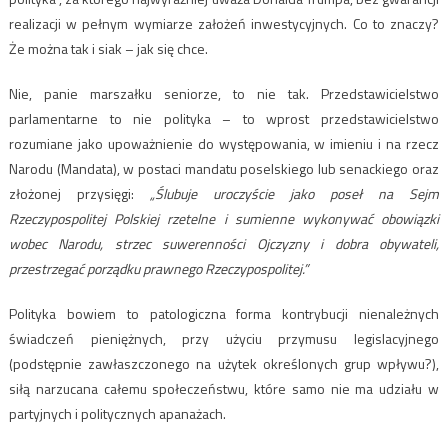
realizacji w pełnym wymiarze założeń inwestycyjnych. Co to znaczy?
Że można tak i siak – jak się chce.
Nie, panie marszałku seniorze, to nie tak. Przedstawicielstwo
parlamentarne to nie polityka – to wprost przedstawicielstwo
rozumiane jako upoważnienie do występowania, w imieniu i na rzecz
Narodu (Mandata), w postaci mandatu poselskiego lub senackiego oraz
złożonej przysięgi:
„Ślubuje uroczyście jako poseł na Sejm
Rzeczypospolitej Polskiej rzetelne i sumienne wykonywać obowiązki
wobec Narodu, strzec suwerenności Ojczyzny i dobra obywateli,
przestrzegać porządku prawnego Rzeczypospolitej.”
Polityka bowiem to patologiczna forma kontrybucji nienależnych
świadczeń pieniężnych, przy użyciu przymusu legislacyjnego
(podstępnie zawłaszczonego na użytek określonych grup wpływu?),
siłą narzucana całemu społeczeństwu, które samo nie ma udziału w
partyjnych i politycznych apanażach.