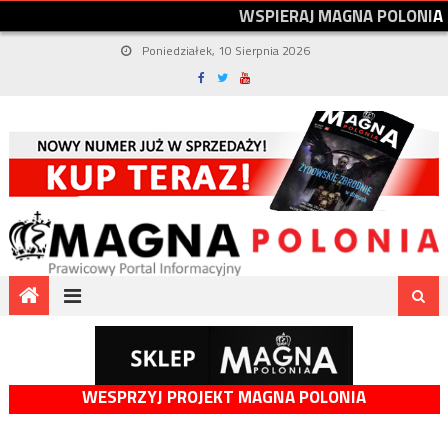
W
S
P
I
E
R
A
J
M
A
G
N
A
P
O
L
O
N
I
A
Poniedziałek, 10 Sierpnia 2026
WESPRZYJ PROJEKT MAGNA POLONIA