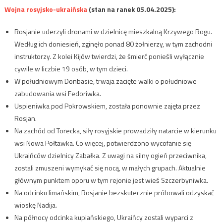
Wojna rosyjsko-ukraińska
(stan na ranek 05.04.2025):
Rosjanie uderzyli dronami w dzielnicę mieszkalną Krzywego Rogu.
Według ich doniesień, zginęło ponad 80 żołnierzy, w tym zachodni
instruktorzy. Z kolei Kijów twierdzi, że śmierć ponieśli wyłącznie
cywile w liczbie 19 osób, w tym dzieci.
W południowym Donbasie, trwaja zacięte walki o południowe
zabudowania wsi Fedoriwka.
Uspieniwka pod Pokrowskiem, została ponownie zajęta przez
Rosjan.
Na zachód od Torecka, siły rosyjskie prowadziły natarcie w kierunku
wsi Nowa Połtawka. Co więcej, potwierdzono wycofanie się
Ukraińców dzielnicy Zabałka. Z uwagi na silny ogień przeciwnika,
zostali zmuszeni wymykać się nocą, w małych grupach. Aktualnie
głównym punktem oporu w tym rejonie jest wieś Szczerbyniwka.
Na odcinku limańskim, Rosjanie bezskutecznie próbowali odzyskać
wioskę Nadija.
Na północy odcinka kupiańskiego, Ukraińcy zostali wyparci z