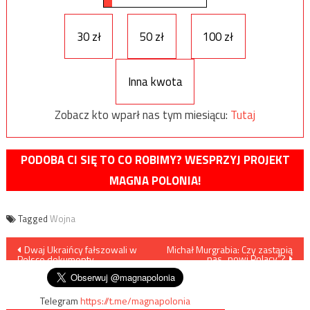
30 zł
50 zł
100 zł
Inna kwota
Zobacz kto wparł nas tym miesiącu:
Tutaj
PODOBA CI SIĘ TO CO ROBIMY? WESPRZYJ PROJEKT
MAGNA POLONIA!
Tagged
Wojna
Nawigacja
Dwaj Ukraińcy fałszowali w
Michał Murgrabia: Czy zastąpią
nas „nowi Polacy”?
Polsce dokumenty
wpisu
Telegram
https://t.me/magnapolonia