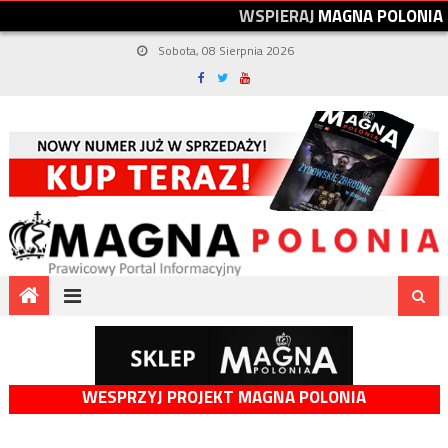
W
S
P
I
E
R
A
J
M
A
G
N
A
P
O
L
O
N
I
A
Sobota, 08 Sierpnia 2026
WESPRZYJ PROJEKT MAGNA POLONIA