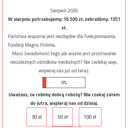
Sierpień 2026
W sierpniu potrzebujemy:
16 500
zł, zebraliśmy:
1351
zł.
Państwa wsparcie jest niezbędne dla funkcjonowania
Fundacji Magna Polonia.
Masz świadomość tego jak ważne jest przetrwanie
niezależnych ośrodków medialnych? Nie zwlekaj więc,
wspieraj nas już od teraz.
8%
Uważasz, że robimy dobrą robotę? Nie czekaj zatem
do jutra, wspieraj nas od dzisiaj.
30 zł
50 zł
100 zł