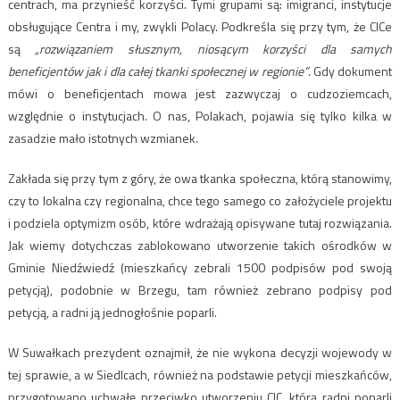
centrach, ma przynieść korzyści. Tymi grupami są: imigranci, instytucje
obsługujące Centra i my, zwykli Polacy. Podkreśla się przy tym, że CICe
są
„rozwiązaniem słusznym, niosącym korzyści dla samych
beneficjentów jak i dla całej tkanki społecznej w regionie”
. Gdy dokument
mówi o beneficjentach mowa jest zazwyczaj o cudzoziemcach,
względnie o instytucjach. O nas, Polakach, pojawia się tylko kilka w
zasadzie mało istotnych wzmianek.
Zakłada się przy tym z góry, że owa tkanka społeczna, którą stanowimy,
czy to lokalna czy regionalna, chce tego samego co założyciele projektu
i podziela optymizm osób, które wdrażają opisywane tutaj rozwiązania.
Jak wiemy dotychczas zablokowano utworzenie takich ośrodków w
Gminie Niedźwiedź (mieszkańcy zebrali 1500 podpisów pod swoją
petycją), podobnie w Brzegu, tam również zebrano podpisy pod
petycją, a radni ją jednogłośnie poparli.
W Suwałkach prezydent oznajmił, że nie wykona decyzji wojewody w
tej sprawie, a w Siedlcach, również na podstawie petycji mieszkańców,
przygotowano uchwałę przeciwko utworzeniu CIC, którą radni poparli