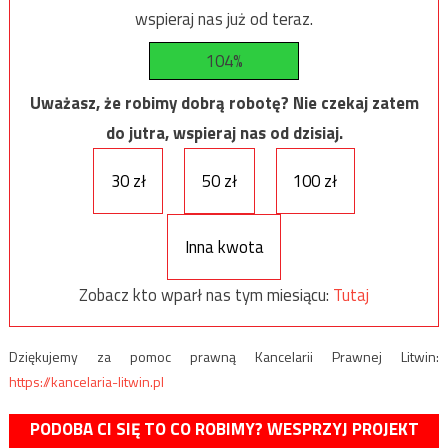
wspieraj nas już od teraz.
104%
Uważasz, że robimy dobrą robotę? Nie czekaj zatem
do jutra, wspieraj nas od dzisiaj.
30 zł
50 zł
100 zł
Inna kwota
Zobacz kto wparł nas tym miesiącu:
Tutaj
Dziękujemy za pomoc prawną Kancelarii Prawnej Litwin:
https://kancelaria-litwin.pl
PODOBA CI SIĘ TO CO ROBIMY? WESPRZYJ PROJEKT