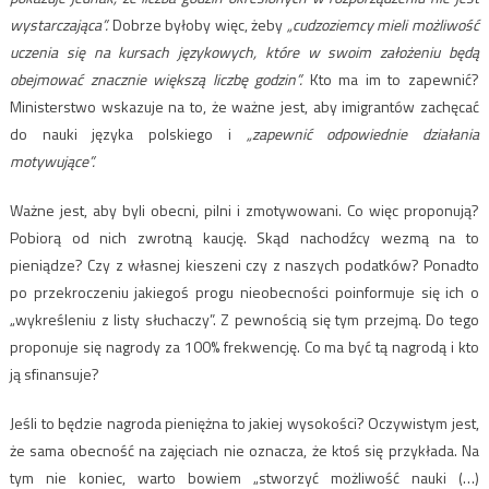
wystarczająca”.
Dobrze byłoby więc, żeby
„cudzoziemcy mieli możliwość
uczenia się na kursach językowych, które w swoim założeniu będą
obejmować znacznie większą liczbę godzin”.
Kto ma im to zapewnić?
Ministerstwo wskazuje na to, że ważne jest, aby imigrantów zachęcać
do nauki języka polskiego i
„zapewnić odpowiednie działania
motywujące”.
Ważne jest, aby byli obecni, pilni i zmotywowani. Co więc proponują?
Pobiorą od nich zwrotną kaucję. Skąd nachodźcy wezmą na to
pieniądze? Czy z własnej kieszeni czy z naszych podatków? Ponadto
po przekroczeniu jakiegoś progu nieobecności poinformuje się ich o
„wykreśleniu z listy słuchaczy”. Z pewnością się tym przejmą. Do tego
proponuje się nagrody za 100% frekwencję. Co ma być tą nagrodą i kto
ją sfinansuje?
Jeśli to będzie nagroda pieniężna to jakiej wysokości? Oczywistym jest,
że sama obecność na zajęciach nie oznacza, że ktoś się przykłada. Na
tym nie koniec, warto bowiem „stworzyć możliwość nauki (…)