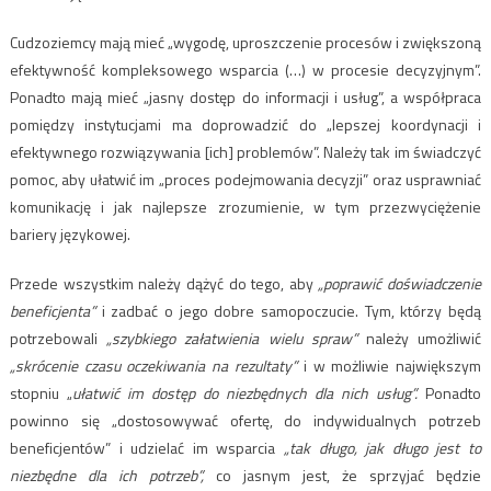
Cudzoziemcy mają mieć „wygodę, uproszczenie procesów i zwiększoną
efektywność kompleksowego wsparcia (…) w procesie decyzyjnym”.
Ponadto mają mieć „jasny dostęp do informacji i usług”, a współpraca
pomiędzy instytucjami ma doprowadzić do „lepszej koordynacji i
efektywnego rozwiązywania [ich] problemów”. Należy tak im świadczyć
pomoc, aby ułatwić im „proces podejmowania decyzji” oraz usprawniać
komunikację i jak najlepsze zrozumienie, w tym przezwyciężenie
bariery językowej.
Przede wszystkim należy dążyć do tego, aby
„poprawić doświadczenie
beneficjenta”
i zadbać o jego dobre samopoczucie. Tym, którzy będą
potrzebowali
„szybkiego załatwienia wielu spraw”
należy umożliwić
„skrócenie czasu oczekiwania na rezultaty”
i w możliwie największym
stopniu „
ułatwić im dostęp do niezbędnych dla nich usług”.
Ponadto
powinno się „dostosowywać ofertę, do indywidualnych potrzeb
beneficjentów” i udzielać im wsparcia
„tak długo, jak długo jest to
niezbędne dla ich potrzeb”,
co jasnym jest, że sprzyjać będzie