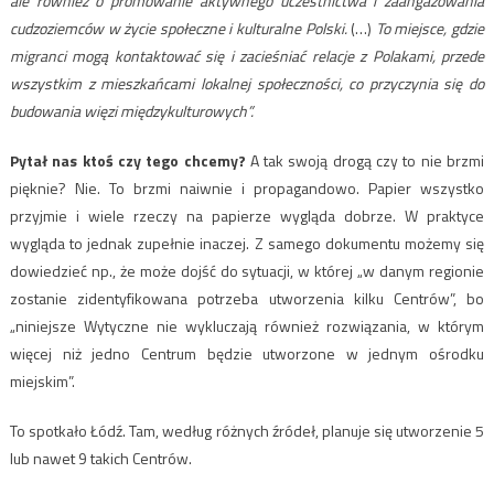
ale również o promowanie aktywnego uczestnictwa i zaangażowania
cudzoziemców w życie społeczne i kulturalne Polski.
(…)
To miejsce, gdzie
migranci mogą kontaktować się i zacieśniać relacje z Polakami, przede
wszystkim z mieszkańcami lokalnej społeczności, co przyczynia się do
budowania więzi międzykulturowych”.
Pytał nas ktoś czy tego chcemy?
A tak swoją drogą czy to nie brzmi
pięknie? Nie. To brzmi naiwnie i propagandowo. Papier wszystko
przyjmie i wiele rzeczy na papierze wygląda dobrze. W praktyce
wygląda to jednak zupełnie inaczej. Z samego dokumentu możemy się
dowiedzieć np., że może dojść do sytuacji, w której „w danym regionie
zostanie zidentyfikowana potrzeba utworzenia kilku Centrów”, bo
„niniejsze Wytyczne nie wykluczają również rozwiązania, w którym
więcej niż jedno Centrum będzie utworzone w jednym ośrodku
miejskim”.
To spotkało Łódź. Tam, według różnych źródeł, planuje się utworzenie 5
lub nawet 9 takich Centrów.