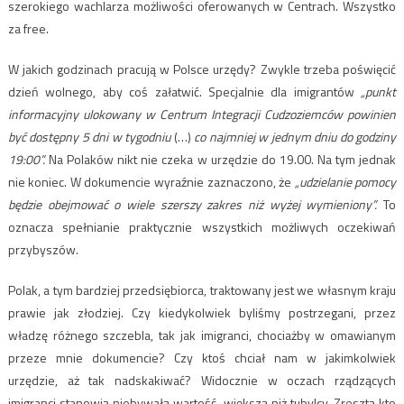
szerokiego wachlarza możliwości oferowanych w Centrach. Wszystko
za free.
W jakich godzinach pracują w Polsce urzędy? Zwykle trzeba poświęcić
dzień wolnego, aby coś załatwić. Specjalnie dla imigrantów
„punkt
informacyjny ulokowany w Centrum Integracji Cudzoziemców powinien
być dostępny 5 dni w tygodniu
(…)
co najmniej w jednym dniu do godziny
19:00”.
Na Polaków nikt nie czeka w urzędzie do 19.00. Na tym jednak
nie koniec. W dokumencie wyraźnie zaznaczono, że
„udzielanie pomocy
będzie obejmować o wiele szerszy zakres niż wyżej wymieniony”.
To
oznacza spełnianie praktycznie wszystkich możliwych oczekiwań
przybyszów.
Polak, a tym bardziej przedsiębiorca, traktowany jest we własnym kraju
prawie jak złodziej. Czy kiedykolwiek byliśmy postrzegani, przez
władzę różnego szczebla, tak jak imigranci, chociażby w omawianym
przeze mnie dokumencie? Czy ktoś chciał nam w jakimkolwiek
urzędzie, aż tak nadskakiwać? Widocznie w oczach rządzących
imigranci stanowią niebywałą wartość, większą niż tubylcy. Zresztą kto