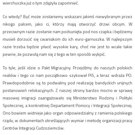
wierchuszka już o tym zdążyła zapomnieć.
Co wtedy? Być może zostaniemy wskazani jakimś niewybranym przez
nikogo palcem, jako ci, którzy mają otworzyć drzwi obcym. W
przeciwnym razie zostanie nam podsunięta pod nos czapka i będziemy
musieli dorzucić się cwaniakom do ich euro-garnuszka. W najlepszym
razie trzeba będzie płacić wysokie kary, choć nie jest to wcale takie
pewne, że pozwolą nam się z tego w ten sposób wykpić.
To tyle, jeśli idzie o Pakt Migracyjny. Przejdźmy do naszych polskich
realiów i tego co nam początkowo szykował PiS, a teraz wdraża PO.
Prawdopodobnie są to podwaliny pod realizację bandyckich unijnych
postanowień relokacyjnych. Z naszej strony bardzo mocno w sprawę
masowej imigracji zaangażowało się Ministerstwo Rodziny i Polityki
Społecznej, a konkretniej Departament Pomocy i Integracji Społecznej.
Ono bowiem widnieje jako organ odpowiedzialny z ramienia polskiego
rządu, w dokumentach określających wymiar i metodę organizacji pracy
Centrów Integracji Cudzoziemców.