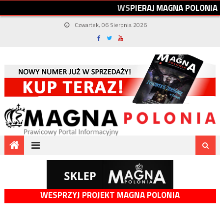
W
S
P
I
E
R
A
J
M
A
G
N
A
P
O
L
O
N
I
A
Czwartek, 06 Sierpnia 2026
WESPRZYJ PROJEKT MAGNA POLONIA