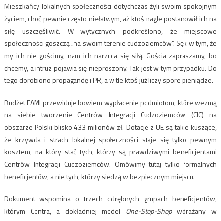
Mieszkańcy lokalnych społeczności dotychczas żyli swoim spokojnym
życiem, choć pewnie często niełatwym, aż ktoś nagle postanowił ich na
siłę uszczęśliwić. W wytycznych podkreślono, że miejscowe
społeczności goszczą „na swoim terenie cudzoziemców”. Sęk w tym, że
my ich nie gościmy, nam ich narzuca się siłą. Gościa zapraszamy, bo
chcemy, a intruz pojawia się nieproszony. Tak jest w tym przypadku. Do
tego dorobiono propagandę i PR, a w tle ktoś już liczy spore pieniądze.
Budżet FAMI przewiduje bowiem wypłacenie podmiotom, które wezmą
na siebie tworzenie Centrów Integracji Cudzoziemców (CIC) na
obszarze Polski blisko 433 milionów zł. Dotacje z UE są takie kuszące,
że krzywda i strach lokalnej społeczności staje się tylko pewnym
kosztem, na który stać tych, którzy są prawdziwymi beneficjentami
Centrów Integracji Cudzoziemców. Omówimy tutaj tylko formalnych
beneficjentów, a nie tych, którzy siedzą w bezpiecznym miejscu.
Dokument wspomina o trzech odrębnych grupach beneficjentów,
którym Centra, a dokładniej model
One-Stop-Shop
wdrażany w