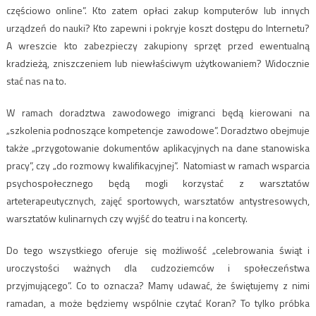
częściowo online”. Kto zatem opłaci zakup komputerów lub innych
urządzeń do nauki? Kto zapewni i pokryje koszt dostępu do Internetu?
A wreszcie kto zabezpieczy zakupiony sprzęt przed ewentualną
kradzieżą, zniszczeniem lub niewłaściwym użytkowaniem? Widocznie
stać nas na to.
W ramach doradztwa zawodowego imigranci będą kierowani na
„szkolenia podnoszące kompetencje zawodowe”. Doradztwo obejmuje
także „przygotowanie dokumentów aplikacyjnych na dane stanowiska
pracy”, czy „do rozmowy kwalifikacyjnej”. Natomiast w ramach wsparcia
psychospołecznego będą mogli korzystać z warsztatów
arteterapeutycznych, zajęć sportowych, warsztatów antystresowych,
warsztatów kulinarnych czy wyjść do teatru i na koncerty.
Do tego wszystkiego oferuje się możliwość „celebrowania świąt i
uroczystości ważnych dla cudzoziemców i społeczeństwa
przyjmującego”. Co to oznacza? Mamy udawać, że świętujemy z nimi
ramadan, a może będziemy wspólnie czytać Koran? To tylko próbka