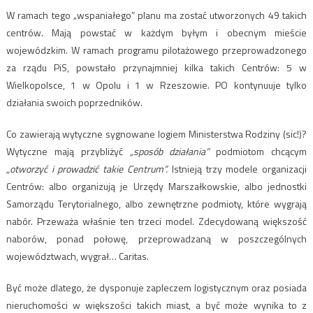
W ramach tego „wspaniałego” planu ma zostać utworzonych 49 takich
centrów. Mają powstać w każdym byłym i obecnym mieście
wojewódzkim. W ramach programu pilotażowego przeprowadzonego
za rządu PiS, powstało przynajmniej kilka takich Centrów: 5 w
Wielkopolsce, 1 w Opolu i 1 w Rzeszowie. PO kontynuuje tylko
działania swoich poprzedników.
Co zawierają wytyczne sygnowane logiem Ministerstwa Rodziny (sic!)?
Wytyczne mają przybliżyć
„sposób działania”
podmiotom chcącym
„otworzyć i prowadzić takie Centrum”.
Istnieją trzy modele organizacji
Centrów: albo organizują je Urzędy Marszałkowskie, albo jednostki
Samorządu Terytorialnego, albo zewnętrzne podmioty, które wygrają
nabór. Przeważa właśnie ten trzeci model. Zdecydowaną większość
naborów, ponad połowę, przeprowadzaną w poszczególnych
województwach, wygrał… Caritas.
Być może dlatego, że dysponuje zapleczem logistycznym oraz posiada
nieruchomości w większości takich miast, a być może wynika to z