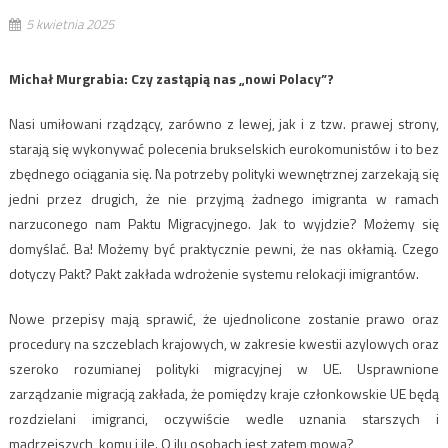
5 kwietnia 2025
Michał Murgrabia: Czy zastąpią nas „nowi Polacy”?
Nasi umiłowani rządzący, zarówno z lewej, jak i z tzw. prawej strony,
starają się wykonywać polecenia brukselskich eurokomunistów i to bez
zbędnego ociągania się. Na potrzeby polityki wewnętrznej zarzekają się
jedni przez drugich, że nie przyjmą żadnego imigranta w ramach
narzuconego nam Paktu Migracyjnego. Jak to wyjdzie? Możemy się
domyślać. Ba! Możemy być praktycznie pewni, że nas okłamią. Czego
dotyczy Pakt? Pakt zakłada wdrożenie systemu relokacji imigrantów.
Nowe przepisy mają sprawić, że ujednolicone zostanie prawo oraz
procedury na szczeblach krajowych, w zakresie kwestii azylowych oraz
szeroko rozumianej polityki migracyjnej w UE. Usprawnione
zarządzanie migracją zakłada, że pomiędzy kraje członkowskie UE będą
rozdzielani imigranci, oczywiście wedle uznania starszych i
mądrzejszych, komu i ile. O ilu osobach jest zatem mowa?