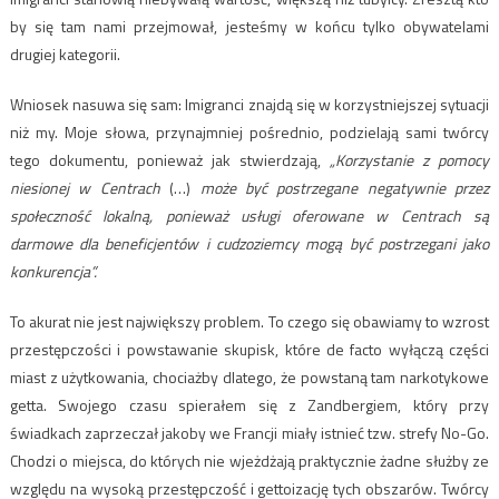
by się tam nami przejmował, jesteśmy w końcu tylko obywatelami
drugiej kategorii.
Wniosek nasuwa się sam: Imigranci znajdą się w korzystniejszej sytuacji
niż my. Moje słowa, przynajmniej pośrednio, podzielają sami twórcy
tego dokumentu, ponieważ jak stwierdzają,
„Korzystanie z pomocy
niesionej w Centrach
(…)
może być postrzegane negatywnie przez
społeczność lokalną, ponieważ usługi oferowane w Centrach są
darmowe dla beneficjentów i cudzoziemcy mogą być postrzegani jako
konkurencja”.
To akurat nie jest największy problem. To czego się obawiamy to wzrost
przestępczości i powstawanie skupisk, które de facto wyłączą części
miast z użytkowania, chociażby dlatego, że powstaną tam narkotykowe
getta. Swojego czasu spierałem się z Zandbergiem, który przy
świadkach zaprzeczał jakoby we Francji miały istnieć tzw. strefy No-Go.
Chodzi o miejsca, do których nie wjeżdżają praktycznie żadne służby ze
względu na wysoką przestępczość i gettoizację tych obszarów. Twórcy