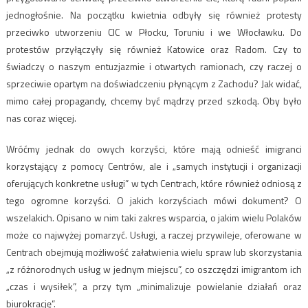
jednogłośnie. Na początku kwietnia odbyły się również protesty
przeciwko utworzeniu CIC w Płocku, Toruniu i we Włocławku. Do
protestów przyłączyły się również Katowice oraz Radom. Czy to
świadczy o naszym entuzjazmie i otwartych ramionach, czy raczej o
sprzeciwie opartym na doświadczeniu płynącym z Zachodu? Jak widać,
mimo całej propagandy, chcemy być mądrzy przed szkodą. Oby było
nas coraz więcej.
Wróćmy jednak do owych korzyści, które mają odnieść imigranci
korzystający z pomocy Centrów, ale i „samych instytucji i organizacji
oferujących konkretne usługi” w tych Centrach, które również odniosą z
tego ogromne korzyści. O jakich korzyściach mówi dokument? O
wszelakich. Opisano w nim taki zakres wsparcia, o jakim wielu Polaków
może co najwyżej pomarzyć. Usługi, a raczej przywileje, oferowane w
Centrach obejmują możliwość załatwienia wielu spraw lub skorzystania
„z różnorodnych usług w jednym miejscu”, co oszczędzi imigrantom ich
„czas i wysiłek”, a przy tym „minimalizuje powielanie działań oraz
biurokrację”.