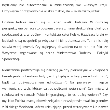
będziemy nie autochtonami, a mniejszością we własnym kraju.
Oczywiście początkowo nie w skali makro, ale w skali mikro już tak.
Finalnie Polska zmieni się w jeden wielki bałagan. W dłuższej
perspektywie oznacza to bowiem trwałą zmianę strukturalną lokalnych
społeczności, a w ogólnym kontekście całej Polski. Rządzący braki w
ludziach chcą uzupełnić przybyszami i ich potomstwem. To na nich się
stawia w tej kwestii. Czy najlepszy dowodem na to nie jest fakt, że
Wytyczne sygnowane są przez Ministerstwo Rodziny i Polityki
Społecznej?
Nieustannie podtrzymuje się narrację jakoby pierwszymi w kolejności
beneficjentami Centrów były „osoby będące w kryzysie uchodźczym”,
bądź „z doświadczeniem uchodźczym”. Na pierwszym miejscu
wymienia się tych, którzy są „uchodźcami wojennymi”. Czy imigranci
relokowani w ramach Paktu Imigracyjnego to uchodźcy wojenni? Czy
my, jako Polska, mamy obowiązek jako pierwsi przyjmować imigrantów
z Bliskiego Wschodu, którzy uciekają np. przed terroryzmem lub nawet