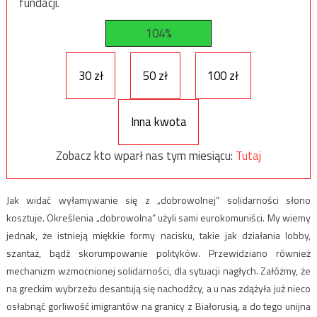
fundacji.
104%
30 zł
50 zł
100 zł
Inna kwota
Zobacz kto wparł nas tym miesiącu:
Tutaj
Jak widać wyłamywanie się z „dobrowolnej” solidarności słono
kosztuje. Określenia „dobrowolna” użyli sami eurokomuniści. My wiemy
jednak, że istnieją miękkie formy nacisku, takie jak działania lobby,
szantaż, bądź skorumpowanie polityków. Przewidziano również
mechanizm wzmocnionej solidarności, dla sytuacji nagłych. Załóżmy, że
na greckim wybrzeżu desantują się nachodźcy, a u nas zdążyła już nieco
osłabnąć gorliwość imigrantów na granicy z Białorusią, a do tego unijna