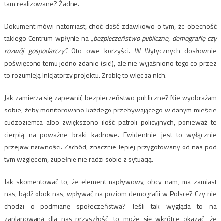
tam realizowane? Żadne.
Dokument mówi natomiast, choć dość zdawkowo o tym, że obecność
takiego Centrum wpłynie na
„bezpieczeństwo publiczne, demografię czy
rozwój gospodarczy”.
Oto owe korzyści. W Wytycznych dosłownie
poświęcono temu jedno zdanie (sic!), ale nie wyjaśniono tego co przez
to rozumieją inicjatorzy projektu. Zrobię to więc za nich.
Jak zamierza się zapewnić bezpieczeństwo publiczne? Nie wyobrażam
sobie, żeby monitorowano każdego przebywającego w danym mieście
cudzoziemca albo zwiększono ilość patroli policyjnych, ponieważ te
cierpią na poważne braki kadrowe. Ewidentnie jest to wyłącznie
przejaw naiwności. Zachód, znacznie lepiej przygotowany od nas pod
tym względem, zupełnie nie radzi sobie z sytuacją.
Jak skomentować to, że element napływowy, obcy nam, ma zamiast
nas, bądź obok nas, wpływać na poziom demografii w Polsce? Czy nie
chodzi o podmianę społeczeństwa? Jeśli tak wygląda to na
zaplanowaną dla nas przyszłość, to może się wkrótce okazać, że