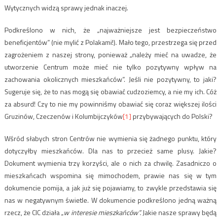
Wytycznych widzą sprawy jednak inaczej.
Podkreślono w nich, że „najważniejsze jest bezpieczeństwo
beneficjentów” (nie mylić z Polakami!). Mało tego, przestrzega się przed
zagrożeniem z naszej strony, ponieważ „należy mieć na uwadze, że
utworzenie Centrum może mieć nie tylko pozytywny wpływ na
zachowania okolicznych mieszkańców”. Jeśli nie pozytywny, to jaki?
Sugeruje się, że to nas mogą się obawiać cudzoziemcy, a nie my ich. Cóż
za absurd! Czy to nie my powinniśmy obawiać się coraz większej ilości
Gruzinów, Czeczenów i Kolumbijczyków
[1]
przybywających do Polski?
Wśród słabych stron Centrów nie wymienia się żadnego punktu, który
dotyczyłby mieszkańców. Dla nas to przecież same plusy. Jakie?
Dokument wymienia trzy korzyści, ale o nich za chwilę. Zasadniczo o
mieszkańcach wspomina się mimochodem, prawie nas się w tym
dokumencie pomija, a jak już się pojawiamy, to zwykle przedstawia się
nas w negatywnym świetle. W dokumencie podkreślono jedną ważną
rzecz, że CIC działa „
w interesie mieszkańców”.
Jakie nasze sprawy będą