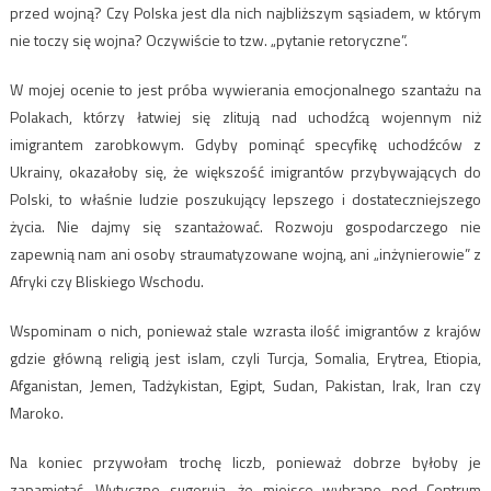
przed wojną? Czy Polska jest dla nich najbliższym sąsiadem, w którym
nie toczy się wojna? Oczywiście to tzw. „pytanie retoryczne”.
W mojej ocenie to jest próba wywierania emocjonalnego szantażu na
Polakach, którzy łatwiej się zlitują nad uchodźcą wojennym niż
imigrantem zarobkowym. Gdyby pominąć specyfikę uchodźców z
Ukrainy, okazałoby się, że większość imigrantów przybywających do
Polski, to właśnie ludzie poszukujący lepszego i dostateczniejszego
życia. Nie dajmy się szantażować. Rozwoju gospodarczego nie
zapewnią nam ani osoby straumatyzowane wojną, ani „inżynierowie” z
Afryki czy Bliskiego Wschodu.
Wspominam o nich, ponieważ stale wzrasta ilość imigrantów z krajów
gdzie główną religią jest islam, czyli Turcja, Somalia, Erytrea, Etiopia,
Afganistan, Jemen, Tadżykistan, Egipt, Sudan, Pakistan, Irak, Iran czy
Maroko.
Na koniec przywołam trochę liczb, ponieważ dobrze byłoby je
zapamiętać. Wytyczne sugerują, że miejsce wybrane pod Centrum