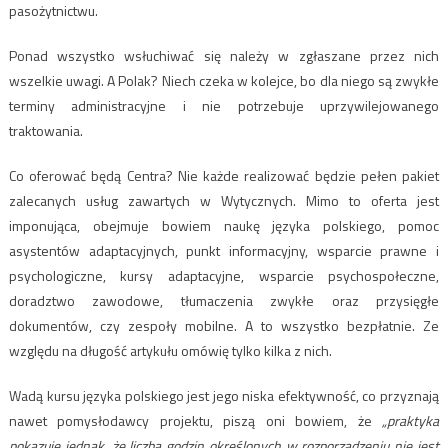
pasożytnictwu.
Ponad wszystko wsłuchiwać się należy w zgłaszane przez nich
wszelkie uwagi. A Polak? Niech czeka w kolejce, bo dla niego są zwykłe
terminy administracyjne i nie potrzebuje uprzywilejowanego
traktowania.
Co oferować będą Centra? Nie każde realizować będzie pełen pakiet
zalecanych usług zawartych w Wytycznych. Mimo to oferta jest
imponująca, obejmuje bowiem naukę języka polskiego, pomoc
asystentów adaptacyjnych, punkt informacyjny, wsparcie prawne i
psychologiczne, kursy adaptacyjne, wsparcie psychospołeczne,
doradztwo zawodowe, tłumaczenia zwykłe oraz przysięgłe
dokumentów, czy zespoły mobilne. A to wszystko bezpłatnie. Ze
względu na długość artykułu omówię tylko kilka z nich.
Wadą kursu języka polskiego jest jego niska efektywność, co przyznają
nawet pomysłodawcy projektu, piszą oni bowiem, że
„praktyka
pokazuje jednak, że liczba godzin określonych w rozporządzeniu nie jest