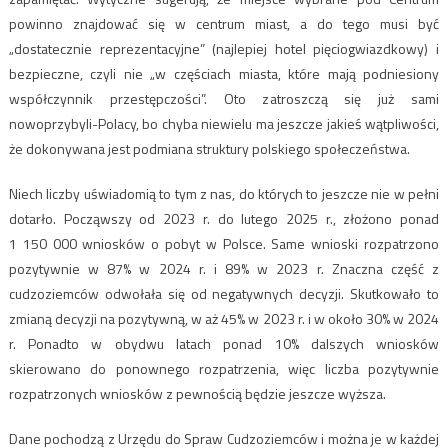
powinno znajdować się w centrum miast, a do tego musi być
„dostatecznie reprezentacyjne” (najlepiej hotel pięciogwiazdkowy) i
bezpieczne, czyli nie „w częściach miasta, które mają podniesiony
współczynnik przestępczości”. Oto zatroszczą się już sami
nowoprzybyli-Polacy, bo chyba niewielu ma jeszcze jakieś wątpliwości,
że dokonywana jest podmiana struktury polskiego społeczeństwa.
Niech liczby uświadomią to tym z nas, do których to jeszcze nie w pełni
dotarło. Począwszy od 2023 r. do lutego 2025 r., złożono ponad
1 150 000 wniosków o pobyt w Polsce. Same wnioski rozpatrzono
pozytywnie w 87% w 2024 r. i 89% w 2023 r. Znaczna część z
cudzoziemców odwołała się od negatywnych decyzji. Skutkowało to
zmianą decyzji na pozytywną, w aż 45% w 2023 r. i w około 30% w 2024
r. Ponadto w obydwu latach ponad 10% dalszych wniosków
skierowano do ponownego rozpatrzenia, więc liczba pozytywnie
rozpatrzonych wniosków z pewnością będzie jeszcze wyższa.
Dane pochodzą z Urzędu do Spraw Cudzoziemców i można je w każdej