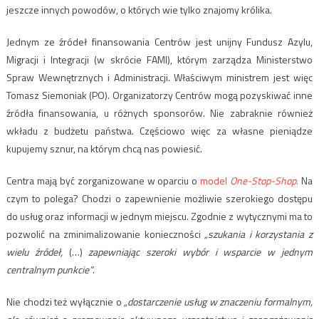
jeszcze innych powodów, o których wie tylko znajomy królika.
Jednym ze źródeł finansowania Centrów jest unijny Fundusz Azylu,
Migracji i Integracji (w skrócie FAMI), którym zarządza Ministerstwo
Spraw Wewnętrznych i Administracji. Właściwym ministrem jest więc
Tomasz Siemoniak (PO). Organizatorzy Centrów mogą pozyskiwać inne
źródła finansowania, u różnych sponsorów. Nie zabraknie również
wkładu z budżetu państwa. Częściowo więc za własne pieniądze
kupujemy sznur, na którym chcą nas powiesić.
Centra mają być zorganizowane w oparciu o
model
One-Stop-Shop
.
Na
czym to polega? Chodzi o zapewnienie możliwie szerokiego dostępu
do usług oraz informacji w jednym miejscu. Zgodnie z wytycznymi ma to
pozwolić na zminimalizowanie konieczności
„szukania i korzystania z
wielu źródeł,
(…)
zapewniając szeroki wybór i wsparcie w jednym
centralnym punkcie”
.
Nie chodzi też wyłącznie o
„dostarczenie usług w znaczeniu formalnym,