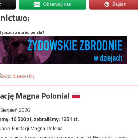
t
Obserwuj nas
Zapisz
nictwo:
t jeszcze naród polski?
ację Magna Polonia!
Sierpień 2026
jemy:
16 500
zł, zebraliśmy:
1351
zł.
ania Fundacji Magna Polonia.
anie niezależnych ośrodków medialnych? Nie zwlekaj więc,