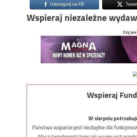
Udostępnij na FB
Twee
Wspieraj niezależne wydaw
Czy jes
Wspieraj Fund
W sierpniu potrzebu
Państwa wsparcie jest niezbędne dla funkcjonow
Masz świadomość tego jak ważne jest przetrw