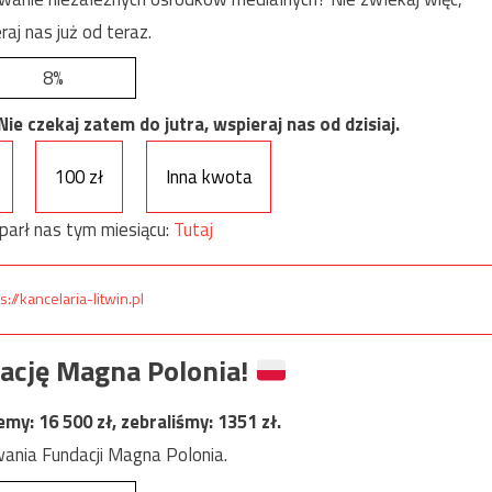
raj nas już od teraz.
8%
e czekaj zatem do jutra, wspieraj nas od dzisiaj.
100 zł
Inna kwota
parł nas tym miesiącu:
Tutaj
s://kancelaria-litwin.pl
ację Magna Polonia!
jemy:
16 500
zł, zebraliśmy:
1351
zł.
ania Fundacji Magna Polonia.