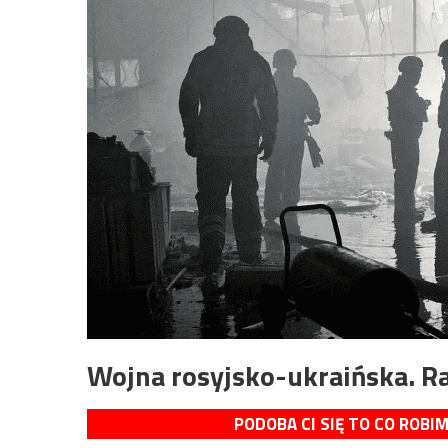
Wojna rosyjsko-ukraińska. R
PODOBA CI SIĘ TO CO ROBI