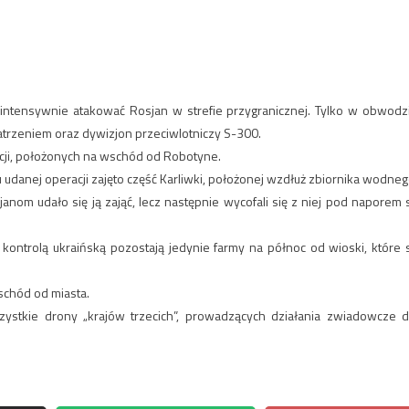
 intensywnie atakować Rosjan w strefie przygranicznej. Tylko w obwodz
atrzeniem oraz dywizjon przeciwlotniczy S-300.
zycji, położonych na wschód od Robotyne.
udanej operacji zajęto część Karliwki, położonej wzdłuż zbiornika wodneg
anom udało się ją zająć, lecz następnie wycofali się z niej pod naporem s
 kontrolą ukraińską pozostają jedynie farmy na północ od wioski, które 
schód od miasta.
ystkie drony „krajów trzecich”, prowadzących działania zwiadowcze d