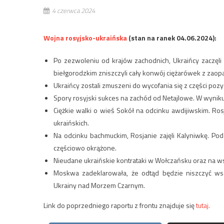
4 czerwca 2024
Wojna rosyjsko-ukraińska
(stan na ranek 04.06.2024):
Po zezwoleniu od krajów zachodnich, Ukraińcy zaczęli
biełgorodzkim zniszczyli cały konwój ciężarówek z zaop
Ukraińcy zostali zmuszeni do wycofania się z części po
Spory rosyjski sukces na zachód od Netajlowe. W wyniku 
Ciężkie walki o wieś Sokół na odcinku awdijiwskim. Rosj
ukraińskich.
Na odcinku bachmuckim, Rosjanie zajęli Kalyniwkę. Pod
częściowo okrążone.
Nieudane ukraińskie kontrataki w Wołczańsku oraz na w
Moskwa zadeklarowała, że odtąd będzie niszczyć wsz
Ukrainy nad Morzem Czarnym.
Link do poprzedniego raportu z frontu znajduje się
tutaj.