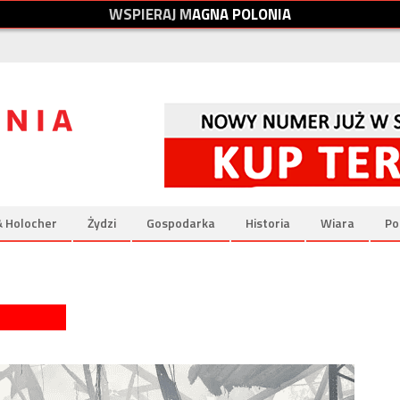
W
S
P
I
E
R
A
J
M
A
G
N
A
P
O
L
O
N
I
A
& Holocher
Żydzi
Gospodarka
Historia
Wiara
Po