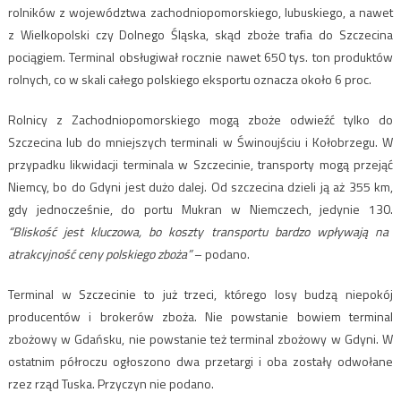
rolników z województwa zachodniopomorskiego, lubuskiego, a nawet
z Wielkopolski czy Dolnego Śląska, skąd zboże trafia do Szczecina
pociągiem. Terminal obsługiwał rocznie nawet 650 tys. ton produktów
rolnych, co w skali całego polskiego eksportu oznacza około 6 proc.
Rolnicy z Zachodniopomorskiego mogą zboże odwieźć tylko do
Szczecina lub do mniejszych terminali w Świnoujściu i Kołobrzegu. W
przypadku likwidacji terminala w Szczecinie, transporty mogą przejąć
Niemcy, bo do Gdyni jest dużo dalej. Od szczecina dzieli ją aż 355 km,
gdy jednocześnie, do portu Mukran w Niemczech, jedynie 130.
“Bliskość jest kluczowa, bo koszty transportu bardzo wpływają na
atrakcyjność ceny polskiego zboża”
– podano.
Terminal w Szczecinie to już trzeci, którego losy budzą niepokój
producentów i brokerów zboża. Nie powstanie bowiem terminal
zbożowy w Gdańsku, nie powstanie też terminal zbożowy w Gdyni. W
ostatnim półroczu ogłoszono dwa przetargi i oba zostały odwołane
rzez rząd Tuska. Przyczyn nie podano.