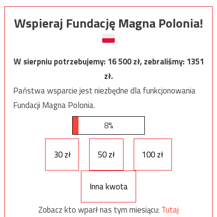
Wspieraj Fundację Magna Polonia!
W sierpniu potrzebujemy:
16 500
zł, zebraliśmy:
1351
zł.
Państwa wsparcie jest niezbędne dla funkcjonowania
Fundacji Magna Polonia.
8%
30 zł
50 zł
100 zł
Inna kwota
Zobacz kto wparł nas tym miesiącu:
Tutaj