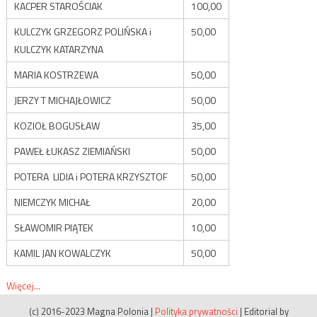
KACPER STAROŚCIAK
100,00
KULCZYK GRZEGORZ POLIŃSKA i
50,00
KULCZYK KATARZYNA
MARIA KOSTRZEWA
50,00
JERZY T MICHAJŁOWICZ
50,00
KOZIOŁ BOGUSŁAW
35,00
PAWEŁ ŁUKASZ ZIEMIAŃSKI
50,00
POTERA LIDIA i POTERA KRZYSZTOF
50,00
NIEMCZYK MICHAŁ
20,00
SŁAWOMIR PIĄTEK
10,00
KAMIL JAN KOWALCZYK
50,00
Więcej...
(c) 2016-2023 Magna Polonia
|
Polityka prywatności
|
Editorial by