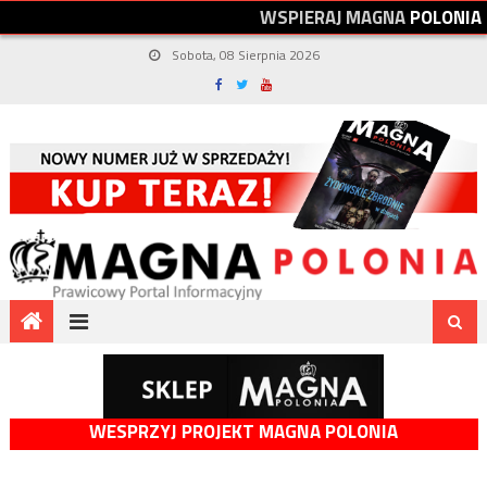
W
S
P
I
E
R
A
J
M
A
G
N
A
P
O
L
O
N
I
A
Sobota, 08 Sierpnia 2026
WESPRZYJ PROJEKT MAGNA POLONIA