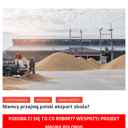
GOSPODARKA
POLSKA
WIADOMOŚCI
Niemcy przejmą polski eksport zboża?
PODOBA CI SIĘ TO CO ROBIMY? WESPRZYJ PROJEKT
MAGNA POLONIA!