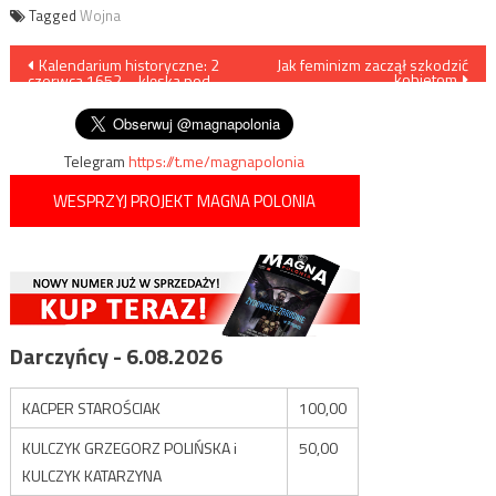
Tagged
Wojna
Nawigacja
Kalendarium historyczne: 2
Jak feminizm zaczął szkodzić
kobietom
czerwca 1652 – klęska pod
wpisu
Batohem
Telegram
https://t.me/magnapolonia
WESPRZYJ PROJEKT MAGNA POLONIA
Darczyńcy - 6.08.2026
KACPER STAROŚCIAK
100,00
KULCZYK GRZEGORZ POLIŃSKA i
50,00
KULCZYK KATARZYNA