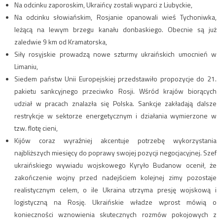
Na odcinku zaporoskim, Ukraińcy zostali wyparci z Liubyckie,
Na odcinku słowiańskim, Rosjanie opanowali wieś Tychoniwka,
leżącą na lewym brzegu kanału donbaskiego. Obecnie są już
zaledwie 9 km od Kramatorska,
Siły rosyjskie prowadzą nowe szturmy ukraińskich umocnień w
Limaniu,
Siedem państw Unii Europejskiej przedstawiło propozycje do 21.
pakietu sankcyjnego przeciwko Rosji. Wśród krajów biorących
udział w pracach znalazła się Polska. Sankcje zakładają dalsze
restrykcje w sektorze energetycznym i działania wymierzone w
tzw. flotę cieni,
Kijów coraz wyraźniej akcentuje potrzebę wykorzystania
najbliższych miesięcy do poprawy swojej pozycji negocjacyjnej. Szef
ukraińskiego wywiadu wojskowego Kyryło Budanow ocenił, że
zakończenie wojny przed nadejściem kolejnej zimy pozostaje
realistycznym celem, o ile Ukraina utrzyma presję wojskową i
logistyczną na Rosję. Ukraińskie władze wprost mówią o
konieczności wznowienia skutecznych rozmów pokojowych z