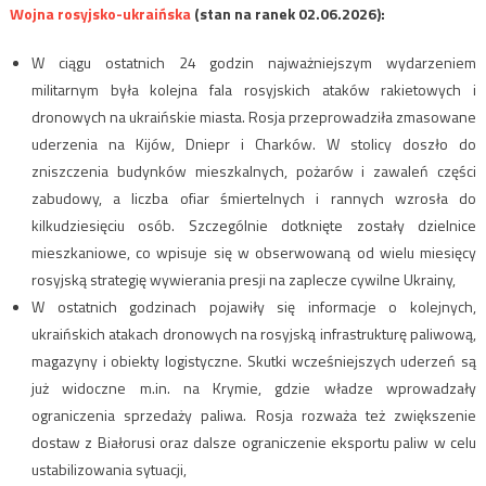
Wojna rosyjsko-ukraińska
(stan na ranek 02.06.2026):
W ciągu ostatnich 24 godzin najważniejszym wydarzeniem
militarnym była kolejna fala rosyjskich ataków rakietowych i
dronowych na ukraińskie miasta. Rosja przeprowadziła zmasowane
uderzenia na Kijów, Dniepr i Charków. W stolicy doszło do
zniszczenia budynków mieszkalnych, pożarów i zawaleń części
zabudowy, a liczba ofiar śmiertelnych i rannych wzrosła do
kilkudziesięciu osób. Szczególnie dotknięte zostały dzielnice
mieszkaniowe, co wpisuje się w obserwowaną od wielu miesięcy
rosyjską strategię wywierania presji na zaplecze cywilne Ukrainy,
W ostatnich godzinach pojawiły się informacje o kolejnych,
ukraińskich atakach dronowych na rosyjską infrastrukturę paliwową,
magazyny i obiekty logistyczne. Skutki wcześniejszych uderzeń są
już widoczne m.in. na Krymie, gdzie władze wprowadzały
ograniczenia sprzedaży paliwa. Rosja rozważa też zwiększenie
dostaw z Białorusi oraz dalsze ograniczenie eksportu paliw w celu
ustabilizowania sytuacji,