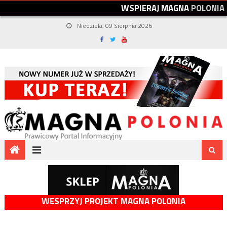
W
S
P
I
E
R
A
J
M
A
G
N
A
P
O
L
O
N
I
A
Niedziela, 09 Sierpnia 2026
WESPRZYJ PROJEKT MAGNA POLONIA