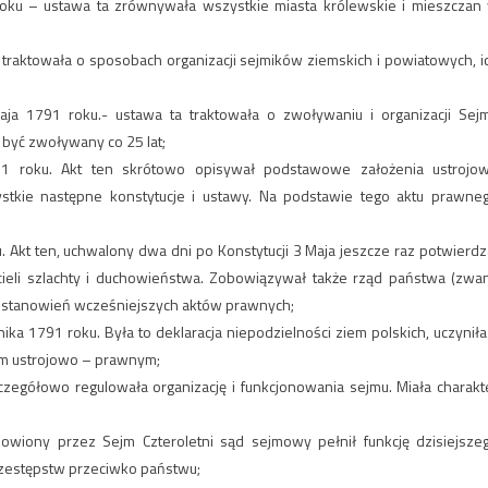
roku – ustawa ta zrównywała wszystkie miasta królewskie i mieszczan
traktowała o sposobach organizacji sejmików ziemskich i powiatowych, i
aja 1791 roku.- ustawa ta traktowała o zwoływaniu i organizacji Sej
 być zwoływany co 25 lat;
91 roku. Akt ten skrótowo opisywał podstawowe założenia ustrojo
ystkie następne konstytucje i ustawy. Na podstawie tego aktu prawne
 Akt ten, uchwalony dwa dni po Konstytucji 3 Maja jeszcze raz potwierdz
ieli szlachty i duchowieństwa. Zobowiązywał także rząd państwa (zwa
postanowień wcześniejszych aktów prawnych;
a 1791 roku. Była to deklaracja niepodzielności ziem polskich, uczyniła
em ustrojowo – prawnym;
czegółowo regulowała organizację i funkcjonowania sejmu. Miała charakt
wiony przez Sejm Czteroletni sąd sejmowy pełnił funkcję dzisiejsze
przestępstw przeciwko państwu;