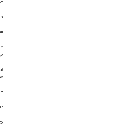
 w
ch
mu
we
go
ał
ny
 z
er
go