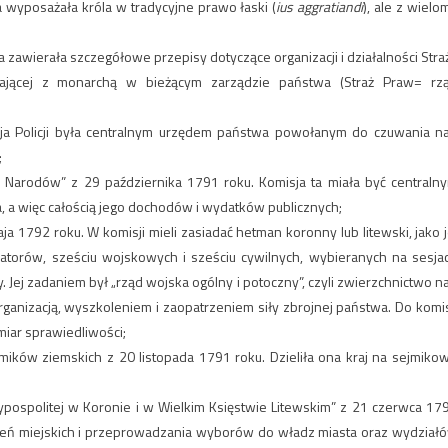
 wyposażała króla w tradycyjne prawo łaski (
ius aggratiandi
), ale z wielo
 zawierała szczegółowe przepisy dotyczące organizacji i działalności Stra
ającej z monarchą w bieżącym zarządzie państwa (Straż Praw= rz
isja Policji była centralnym urzędem państwa powołanym do czuwania n
;
 Narodów” z 29 października 1791 roku. Komisja ta miała być centraln
, a więc całością jego dochodów i wydatków publicznych;
1792 roku. W komisji mieli zasiadać hetman koronny lub litewski, jako j
torów, sześciu wojskowych i sześciu cywilnych, wybieranych na sesja
. Jej zadaniem był „rząd wojska ogólny i potoczny”, czyli zwierzchnictwo n
ganizacją, wyszkoleniem i zaopatrzeniem siły zbrojnej państwa. Do komis
iar sprawiedliwości;
jmików ziemskich z 20 listopada 1791 roku. Dzieliła ona kraj na sejmiko
ospolitej w Koronie i w Wielkim Księstwie Litewskim” z 21 czerwca 17
zeń miejskich i przeprowadzania wyborów do władz miasta oraz wydział