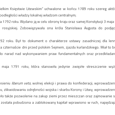
elkim Księstwie Litewskim” uchwalone w końcu 1789 roku szereg akt
podległości władzy lokalnej władzom centralnym;
a 1792 roku. Wydano ją w celu obrony kraju oraz samej Konstytucji 3 maja
ji rosyjskiej. Zobowiązywała ona króla Stanisława Augusta do podjęc
1792 roku. Był to dokument o charakterze ustawy zasadniczej dla len
 czternaście dni przed polskim Sejmem, zjazdu kurlandzkiego. Miał to b
y do narad nad wykonywaniem praw fundamentalnych oraz przedkładan
maja 1791 roku, która stanowiła jedynie zwięzłe streszczenie wyż
esieniu
liberum veto
, wolnej elekcji i prawa do konfederacji, wprowadzen
u, zlikwidowaniu odrębności wojska i skarbu Korony i Litwy, wprowadzen
było także pozwolenie na zakup ziemi przez mieszczan oraz zajmowanie s
na została pobudzona a zablokowany kapitał wprawiono w ruch, napędzaj