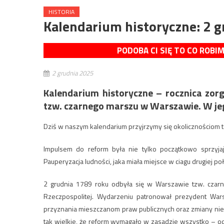
HISTORIA
Kalendarium historyczne: 2 g
PODOBA CI SIĘ TO CO ROBI
2 grudnia 2025
Kalendarium historyczne – rocznica zorg
tzw. czarnego marszu w Warszawie. W je
Dziś w naszym kalendarium przyjrzymy się okolicznościom
Impulsem do reform była nie tylko początkowo sprzyja
Pauperyzacja ludności, jaka miała miejsce w ciagu drugiej po
2 grudnia 1789 roku odbyła się w Warszawie tzw. czarna
Rzeczpospolitej. Wydarzeniu patronował prezydent Wa
przyznania mieszczanom praw publicznych oraz zmiany nieko
tak wielkie, że reform wymagało w zasadzie wszystko – od