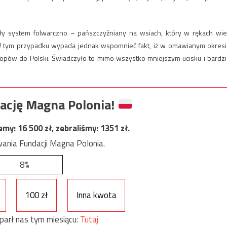
ły system folwarczno – pańszczyźniany na wsiach, który w rękach wie
W tym przypadku wypada jednak wspomnieć fakt, iż w omawianym okresi
hłopów do Polski. Świadczyło to mimo wszystko mniejszym ucisku i bardzi
ację Magna Polonia!
jemy:
16 500
zł, zebraliśmy:
1351
zł.
ania Fundacji Magna Polonia.
8%
100 zł
Inna kwota
parł nas tym miesiącu:
Tutaj