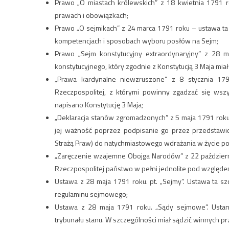
Prawo „O miastach królewskich” z 18 kwietnia 1791 
prawach i obowiązkach;
Prawo „O sejmikach” z 24 marca 1791 roku – ustawa ta 
kompetencjach i sposobach wyboru posłów na Sejm;
Prawo „Sejm konstytucyjny extraordynaryjny” z 28 m
konstytucyjnego, który zgodnie z Konstytucją 3 Maja miał
„Prawa kardynalne niewzruszone” z 8 stycznia 17
Rzeczpospolitej, z którymi powinny zgadzać się wsz
napisano Konstytucję 3 Maja;
„Deklaracja stanów zgromadzonych” z 5 maja 1791 roku.
jej ważność poprzez podpisanie go przez przedstawic
Strażą Praw) do natychmiastowego wdrażania w życie 
„Zaręczenie wzajemne Obojga Narodów” z 22 październik
Rzeczpospolitej państwo w pełni jednolite pod względ
Ustawa z 28 maja 1791 roku. pt. „Sejmy”. Ustawa ta sz
regulaminu sejmowego;
Ustawa z 28 maja 1791 roku. „Sądy sejmowe”. Ustano
trybunału stanu. W szczególności miał sądzić winnych 