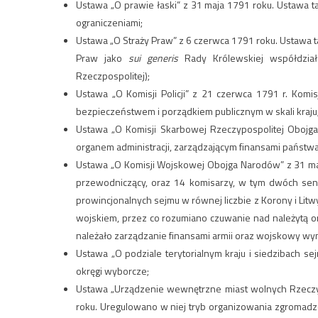
Ustawa „O prawie łaski” z 31 maja 1791 roku. Ustawa ta
ograniczeniami;
Ustawa „O Straży Praw” z 6 czerwca 1791 roku. Ustawa ta
Praw jako
sui generis
Rady Królewskiej współdział
Rzeczpospolitej);
Ustawa „O Komisji Policji” z 21 czerwca 1791 r. Kom
bezpieczeństwem i porządkiem publicznym w skali kraju
Ustawa „O Komisji Skarbowej Rzeczypospolitej Obojga
organem administracji, zarządzającym finansami państwa
Ustawa „O Komisji Wojskowej Obojga Narodów” z 31 maja 
przewodniczący, oraz 14 komisarzy, w tym dwóch sena
prowincjonalnych sejmu w równej liczbie z Korony i Litwy
wojskiem, przez co rozumiano czuwanie nad należytą or
należało zarządzanie finansami armii oraz wojskowy wym
Ustawa „O podziale terytorialnym kraju i siedzibach se
okręgi wyborcze;
Ustawa „Urządzenie wewnętrzne miast wolnych Rzeczyp
roku. Uregulowano w niej tryb organizowania zgromad