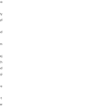
ma
ży
ąd
ad
ym
ej
ch
ad
ji
we
91
ów