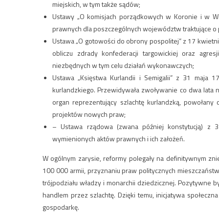
miejskich, w tym także sądów;
Ustawy „O komisjach porządkowych w Koronie i w Wi
prawnych dla poszczególnych województw traktujące o 
Ustawa „O gotowości do obrony pospolitej” z 17 kwietni
obliczu zdrady konfederacji targowickiej oraz agres
niezbędnych w tym celu działań wykonawczych;
Ustawa „Księstwa Kurlandii i Semigalii” z 31 maja 
kurlandzkiego. Przewidywała zwoływanie co dwa lata na
organ reprezentujący szlachtę kurlandzką, powołan
projektów nowych praw;
– Ustawa rządowa (zwana później konstytucją) z 3 
wymienionych aktów prawnych i ich założeń.
W ogólnym zarysie, reformy polegały na definitywnym zni
100 000 armii, przyznaniu praw politycznych mieszczaństw
trójpodziału władzy i monarchii dziedzicznej. Pozytywne 
handlem przez szlachtę. Dzięki temu, inicjatywa społecz
gospodarkę.