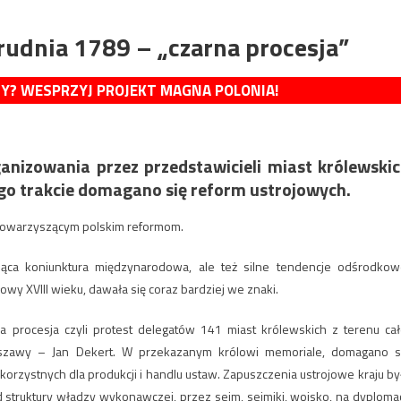
rudnia 1789 – „czarna procesja”
MY? WESPRZYJ PROJEKT MAGNA POLONIA!
anizowania przez przedstawicieli miast królewski
go trakcie domagano się reform ustrojowych.
 towarzyszącym polskim reformom.
jąca koniunktura międzynarodowa, ale też silne tendencje odśrodkow
łowy XVIII wieku, dawała się coraz bardziej we znaki.
 procesja czyli protest delegatów 141 miast królewskich z terenu cał
rszawy – Jan Dekert. W przekazanym królowi memoriale, domagano s
rzystnych dla produkcji i handlu ustaw. Zapuszczenia ustrojowe kraju by
 struktury władzy wykonawczej, przez sejm, sejmiki, wojsko, na dyplomac