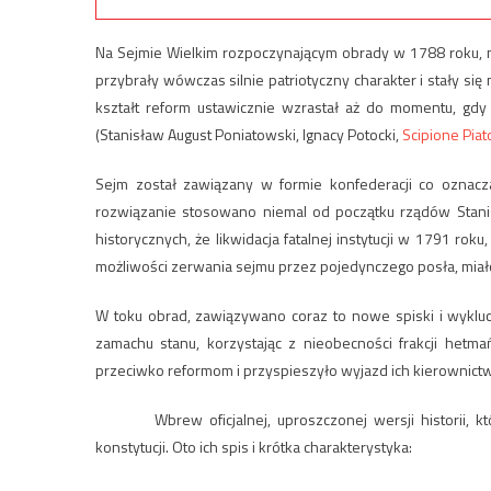
Na Sejmie Wielkim rozpoczynającym obrady w 1788 roku, n
przybrały wówczas silnie patriotyczny charakter i stały si
kształt reform ustawicznie wzrastał aż do momentu, gdy
(Stanisław August Poniatowski, Ignacy Potocki,
Scipione Piato
Sejm został zawiązany w formie konfederacji co oznac
rozwiązanie stosowano niemal od początku rządów Stanis
historycznych, że likwidacja fatalnej instytucji w 1791 ro
możliwości zerwania sejmu przez pojedynczego posła, mia
W toku obrad, zawiązywano coraz to nowe spiski i wyklu
zamachu stanu, korzystając z nieobecności frakcji hetma
przeciwko reformom i przyspieszyło wyjazd ich kierownictw
Wbrew oficjalnej, uproszczonej wersji historii, któr
konstytucji. Oto ich spis i krótka charakterystyka: