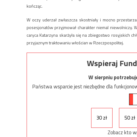
kończąc.
W oczy uderzał zwłaszcza skostniały i mocno przestarza
posesjonatów przyjmował charakter niemal niewolniczy. 
caryca Katarzyna skarżyła się na zbiegostwo rosyjskich c
przyjaznym traktowaniu włościan w Rzeczpospolitej.
Wspieraj Fund
W sierpniu potrzebu
Państwa wsparcie jest niezbędne dla funkcjonow
30 zł
50 zł
Zobacz kto w