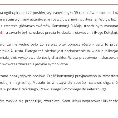
a ogólną liczbę 177 posłów, wybranych było 39 członków masonerii. Lo
ę miejscem wymiany autentycznie rozwojowej myśli politycznej. Wpływ lóż 
 z czterech głównych twórców Konstytucji 3 Maja, trzech było masona
lli
), a czwarty był na wskroś przeżarty ideałami oświecenia (Hugo Kołłątaj).
zało, że nie wolno było go zerwać przy pomocy
liberum veto
. To pros
ława Augusta. Dlatego też błędne jest podnoszenie w wielu publikacja
ku, miała jakiś wyjątkowo doniosły charakter. Wręcz przeciwnie – skasowan
ło wówczas znaczenie jedynie symboliczne.
czano opozycyjnych posłów. Część konstytucji przyjmowano w atmosfer
ńskiej i magnackiej. Musiało to w oczywisty sposób nastawić oligarch
a w postaci Branickiego, Rzewuskiego i Potockiego do Petersburga.
ą zwykle się propaguje, czteroletni
Sejm Wielki
wypracował kilkanaśc