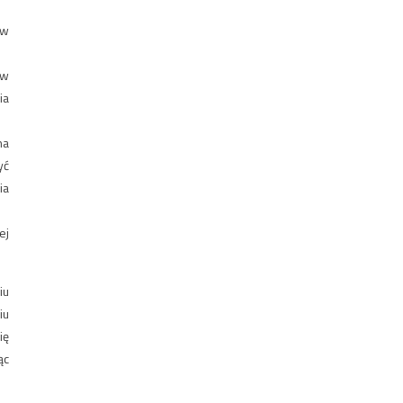
ów
 w
ia
na
yć
ia
ej
iu
iu
ię
ąc