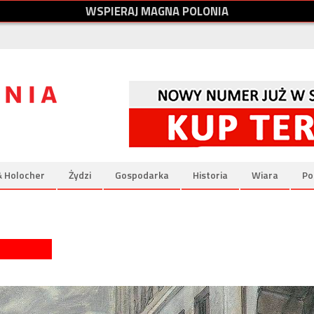
W
S
P
I
E
R
A
J
M
A
G
N
A
P
O
L
O
N
I
A
& Holocher
Żydzi
Gospodarka
Historia
Wiara
Po