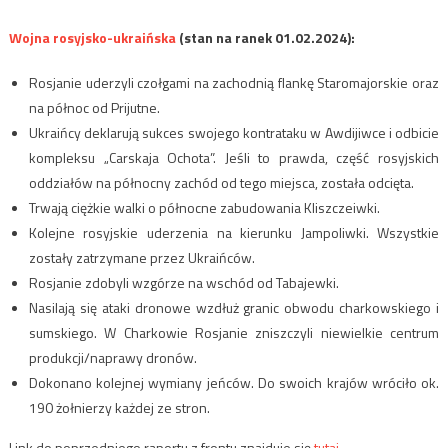
Wojna rosyjsko-ukraińska
(stan na ranek 01.02.2024):
Rosjanie uderzyli czołgami na zachodnią flankę Staromajorskie oraz
na północ od Prijutne.
Ukraińcy deklarują sukces swojego kontrataku w Awdijiwce i odbicie
kompleksu „Carskaja Ochota”. Jeśli to prawda, część rosyjskich
oddziałów na północny zachód od tego miejsca, została odcięta.
Trwają ciężkie walki o północne zabudowania Kliszczeiwki.
Kolejne rosyjskie uderzenia na kierunku Jampoliwki. Wszystkie
zostały zatrzymane przez Ukraińców.
Rosjanie zdobyli wzgórze na wschód od Tabajewki.
Nasilają się ataki dronowe wzdłuż granic obwodu charkowskiego i
sumskiego. W Charkowie Rosjanie zniszczyli niewielkie centrum
produkcji/naprawy dronów.
Dokonano kolejnej wymiany jeńców. Do swoich krajów wróciło ok.
190 żołnierzy każdej ze stron.
Link do poprzedniego raportu z frontu znajduje się
tutaj.