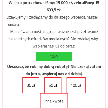
W lipcu potrzebowaliśmy:
15 000
zł, zebraliśmy:
15
633,5
zł.
Dziękujemy! i zachęcamy do dalszego wsparcia naszej
fundacji.
Masz świadomość tego jak ważne jest przetrwanie
niezależnych ośrodków medialnych? Nie zwlekaj więc,
wspieraj nas już od teraz.
104%
Uważasz, że robimy dobrą robotę? Nie czekaj zatem
do jutra, wspieraj nas od dzisiaj.
30 zł
50 zł
100 zł
Inna kwota