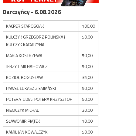
Darczyńcy - 6.08.2026
KACPER STAROŚCIAK
100,00
KULCZYK GRZEGORZ POLIŃSKA i
50,00
KULCZYK KATARZYNA
MARIA KOSTRZEWA
50,00
JERZY T MICHAJŁOWICZ
50,00
KOZIOŁ BOGUSŁAW
35,00
PAWEŁ ŁUKASZ ZIEMIAŃSKI
50,00
POTERA LIDIA i POTERA KRZYSZTOF
50,00
NIEMCZYK MICHAŁ
20,00
SŁAWOMIR PIĄTEK
10,00
KAMIL JAN KOWALCZYK
50,00