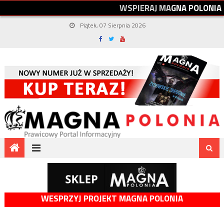
W
S
P
I
E
R
A
J
M
A
G
N
A
P
O
L
O
N
I
A
Piątek, 07 Sierpnia 2026
WESPRZYJ PROJEKT MAGNA POLONIA