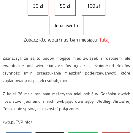
30 zł
50 zł
100 zł
Inna kwota
Zobacz kto wparł nas tym miesiącu:
Tutaj
Zaznaczył, że są to osoby mogące mieć związek z rozbojem, ale
ewentualne postawienie im zarzutów będzie uzależnione od efektów
czynności (m.in. przeszukania mieszkań podejrzewanych), które
zaplanowano na piątek i sobotę rano.
Z kolei 26 maja ten sam mężczyzna miał pobić w Gdańsku dwóch
licealistów, jednemu z nich wybijając dwa zęby. Według Wirtualnej
Polski obie sprawy mają zostać połączone.
/wp.pl, TVP Info/