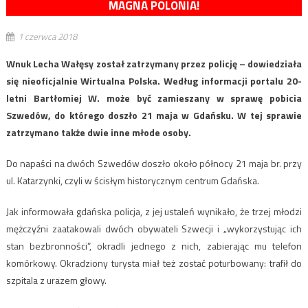
MAGNA POLONIA!
1 czerwca 2018
Wnuk Lecha Wałęsy został zatrzymany przez policję – dowiedziała
się nieoficjalnie Wirtualna Polska. Według informacji portalu 20-
letni Bartłomiej W. może być zamieszany w sprawę pobicia
Szwedów, do którego doszło 21 maja w Gdańsku. W tej sprawie
zatrzymano także dwie inne młode osoby.
Do napaści na dwóch Szwedów doszło około północy 21 maja br. przy
ul. Katarzynki, czyli w ścisłym historycznym centrum Gdańska.
Jak informowała gdańska policja, z jej ustaleń wynikało, że trzej młodzi
mężczyźni zaatakowali dwóch obywateli Szwecji i „wykorzystując ich
stan bezbronności”, okradli jednego z nich, zabierając mu telefon
komórkowy. Okradziony turysta miał też zostać poturbowany: trafił do
szpitala z urazem głowy.