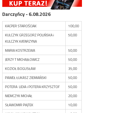
Darczyńcy - 6.08.2026
KACPER STAROŚCIAK
100,00
KULCZYK GRZEGORZ POLIŃSKA i
50,00
KULCZYK KATARZYNA
MARIA KOSTRZEWA
50,00
JERZY T MICHAJŁOWICZ
50,00
KOZIOŁ BOGUSŁAW
35,00
PAWEŁ ŁUKASZ ZIEMIAŃSKI
50,00
POTERA LIDIA i POTERA KRZYSZTOF
50,00
NIEMCZYK MICHAŁ
20,00
SŁAWOMIR PIĄTEK
10,00