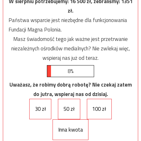
W sierpniu potrzebujemy:
16 500
zł, zebraliśmy:
1351
zł.
Państwa wsparcie jest niezbędne dla funkcjonowania
Fundacji Magna Polonia.
Masz świadomość tego jak ważne jest przetrwanie
niezależnych ośrodków medialnych? Nie zwlekaj więc,
wspieraj nas już od teraz.
8%
Uważasz, że robimy dobrą robotę? Nie czekaj zatem
do jutra, wspieraj nas od dzisiaj.
30 zł
50 zł
100 zł
Inna kwota