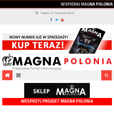
W
S
P
I
E
R
A
J
M
A
G
N
A
P
O
L
O
N
I
A
Piątek, 07 Sierpnia 2026
WESPRZYJ PROJEKT MAGNA POLONIA