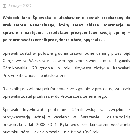
2 lutego 2020
Wniosek Jana Śpiewaka o ułaskawienie został przekazany do
Prokuratora Generalnego, który teraz zbiera informacje w
sprawie i następnie przedstawi prezydentowi swoją opinię –
poinformował rzecznik prezydenta Błażej Spychalski.
Śpiewak został w połowie grudnia prawomocnie uznany przez Sąd
Okręgowy w Warszawie za winnego zniesławienia mec. Bogumiły
Górnikowskiej. 23 grudnia ub. roku aktywista złożył w Kancelarii
Prezydenta wniosek o ułaskawienie.
Rzecznik prezydenta poinformował, że zgodnie z procedurą wniosek
Śpiewaka został przekazany do Prokuratora Generalnego.
Śpiewak krytykował publicznie Górnikowską w związku z
reprywatyzacją jednej z kamienic w Warszawie i działalnością
prawniczki z lat 2008-2011. Była wówczas kuratorem właściciela
budynku, który – jak się okazało – nie żył od 1959 roku.