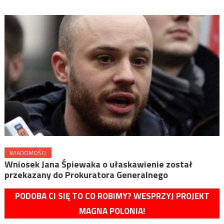
WIADOMOŚCI
Wniosek Jana Śpiewaka o ułaskawienie został
przekazany do Prokuratora Generalnego
PODOBA CI SIĘ TO CO ROBIMY? WESPRZYJ PROJEKT
MAGNA POLONIA!