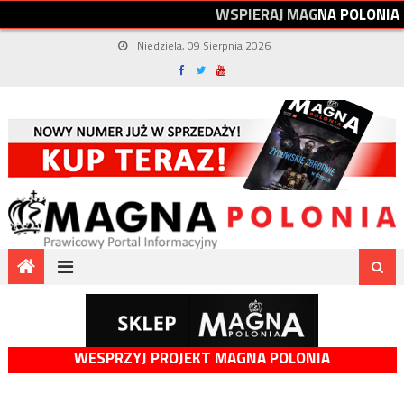
W
S
P
I
E
R
A
J
M
A
G
N
A
P
O
L
O
N
I
A
Niedziela, 09 Sierpnia 2026
WESPRZYJ PROJEKT MAGNA POLONIA