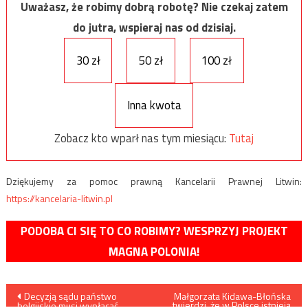
Uważasz, że robimy dobrą robotę? Nie czekaj zatem
do jutra, wspieraj nas od dzisiaj.
30 zł
50 zł
100 zł
Inna kwota
Zobacz kto wparł nas tym miesiącu:
Tutaj
Dziękujemy za pomoc prawną Kancelarii Prawnej Litwin:
https://kancelaria-litwin.pl
PODOBA CI SIĘ TO CO ROBIMY? WESPRZYJ PROJEKT
MAGNA POLONIA!
Nawigacja
Decyzją sądu państwo
Małgorzata Kidawa-Błońska
twierdzi, że w Polsce istnieją
belgijskie musi wypłacać