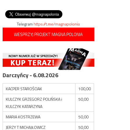
miejscowości, w których są
wpisu
pieniądze dzieciom
postawione znaki zakazu
terrorystów z ISIS
wjazdu dla
homoseksualistów…
Telegram
https://t.me/magnapolonia
WESPRZYJ PROJEKT MAGNA POLONIA
Darczyńcy - 6.08.2026
KACPER STAROŚCIAK
100,00
KULCZYK GRZEGORZ POLIŃSKA i
50,00
KULCZYK KATARZYNA
MARIA KOSTRZEWA
50,00
JERZY T MICHAJŁOWICZ
50,00