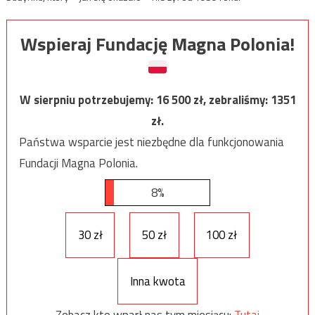
Wspieraj Fundację Magna Polonia!
W sierpniu potrzebujemy:
16 500
zł, zebraliśmy:
1351
zł.
Państwa wsparcie jest niezbędne dla funkcjonowania
Fundacji Magna Polonia.
8%
30 zł
50 zł
100 zł
Inna kwota
Zobacz kto wparł nas tym miesiącu:
Tutaj