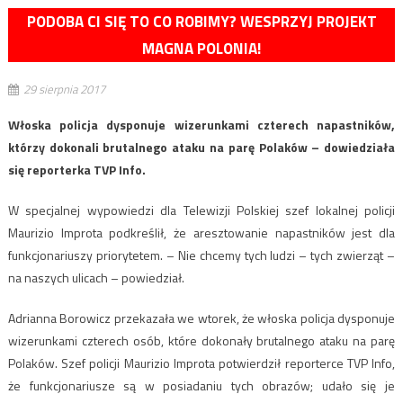
PODOBA CI SIĘ TO CO ROBIMY? WESPRZYJ PROJEKT
MAGNA POLONIA!
29 sierpnia 2017
Włoska policja dysponuje wizerunkami czterech napastników,
którzy dokonali brutalnego ataku na parę Polaków – dowiedziała
się reporterka TVP Info.
W specjalnej wypowiedzi dla Telewizji Polskiej szef lokalnej policji
Maurizio Improta podkreślił, że aresztowanie napastników jest dla
funkcjonariuszy priorytetem. – Nie chcemy tych ludzi – tych zwierząt –
na naszych ulicach – powiedział.
Adrianna Borowicz przekazała we wtorek, że włoska policja dysponuje
wizerunkami czterech osób, które dokonały brutalnego ataku na parę
Polaków. Szef policji Maurizio Improta potwierdził reporterce TVP Info,
że funkcjonariusze są w posiadaniu tych obrazów; udało się je