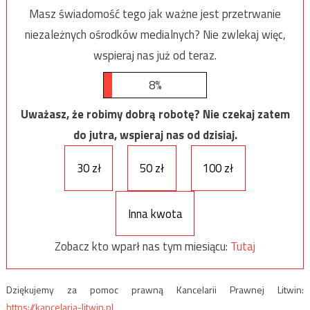
Masz świadomość tego jak ważne jest przetrwanie
niezależnych ośrodków medialnych? Nie zwlekaj więc,
wspieraj nas już od teraz.
8%
Uważasz, że robimy dobrą robotę? Nie czekaj zatem
do jutra, wspieraj nas od dzisiaj.
30 zł
50 zł
100 zł
Inna kwota
Zobacz kto wparł nas tym miesiącu:
Tutaj
Dziękujemy za pomoc prawną Kancelarii Prawnej Litwin:
https://kancelaria-litwin.pl