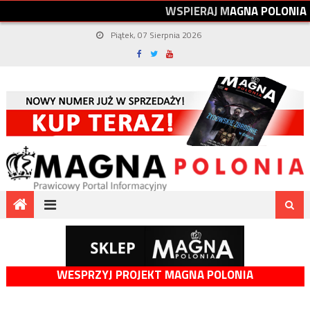
W
S
P
I
E
R
A
J
M
A
G
N
A
P
O
L
O
N
I
A
Piątek, 07 Sierpnia 2026
WESPRZYJ PROJEKT MAGNA POLONIA