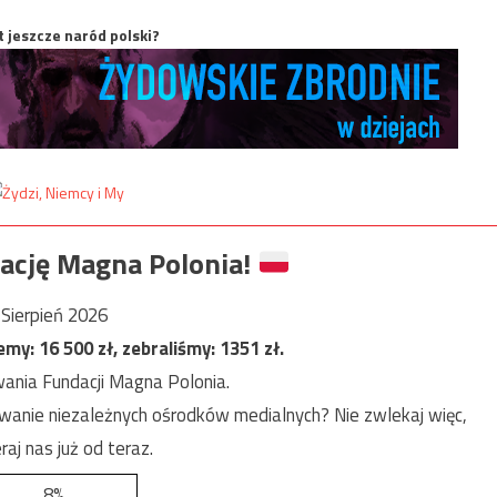
t jeszcze naród polski?
ację Magna Polonia!
Sierpień 2026
jemy:
16 500
zł, zebraliśmy:
1351
zł.
ania Fundacji Magna Polonia.
anie niezależnych ośrodków medialnych? Nie zwlekaj więc,
raj nas już od teraz.
8%