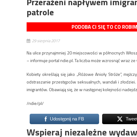
Przerażeni napływem imigran
patrole
PODOBA CI SIĘ TO CO ROBI
29 sierpnia 2017
Na ulice przynajmniej 20 miejscowości w północnych Włosz
– informuje portal ndie.pl. Ta liczba może wzrosnąć wraz ze
Kobiety określają się jako „Różowe Anioły Stróże”, mężczy
odstraszanie przestępców seksualnych, wandali i złodziei
imigrantów. Obawiają się, że w następnej kolejności nadejdzi
/ndie/pl/
Udostępnij na FB
Twee
Wspieraj niezależne wydaw