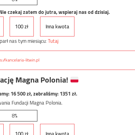
e czekaj zatem do jutra, wspieraj nas od dzisiaj.
100 zł
Inna kwota
parł nas tym miesiącu:
Tutaj
s://kancelaria-litwin.pl
ację Magna Polonia!
jemy:
16 500
zł, zebraliśmy:
1351
zł.
ania Fundacji Magna Polonia.
8%
100 zł
Inna kwota