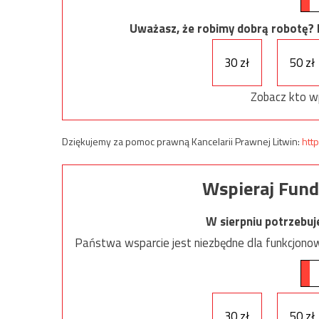
Uważasz, że robimy dobrą robotę? Ni
30 zł
50 zł
Zobacz kto w
Dziękujemy za pomoc prawną Kancelarii Prawnej Litwin:
http
Wspieraj Fund
W sierpniu potrzebu
Państwa wsparcie jest niezbędne dla funkcjonow
30 zł
50 zł