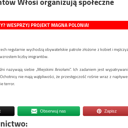
tów Włosi organizują społeczne
MY? WESPRZYJ PROJEKT MAGNA POLONIA!
ech regularnie wychodzą obywatelskie patrole złożone z kobiet i mężczy
 wzrostem liczby imigrantów.
źni nazywają siebie „Miejskimi Aniołami”. Ich zadaniem jest wypatrywani
. Ochotnicy nie mają wątpliwości, że przestępczość rośnie wraz z napływ
e terror.
t
Obserwuj nas
Zapisz
nictwo: