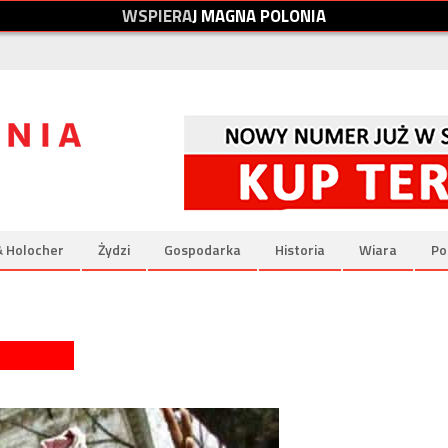
W
S
P
I
E
R
A
J
M
A
G
N
A
P
O
L
O
N
I
A
& Holocher
Żydzi
Gospodarka
Historia
Wiara
Po