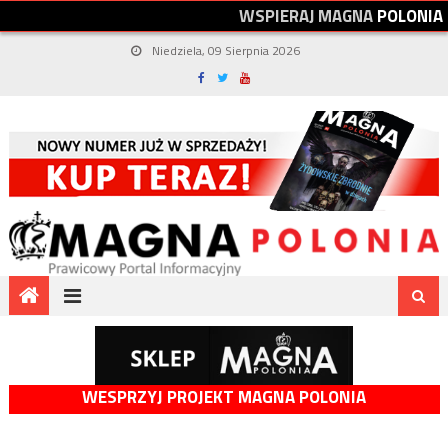
W
S
P
I
E
R
A
J
M
A
G
N
A
P
O
L
O
N
I
A
Niedziela, 09 Sierpnia 2026
WESPRZYJ PROJEKT MAGNA POLONIA