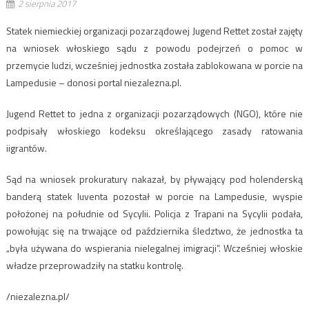
2 sierpnia 2017
Statek niemieckiej organizacji pozarządowej Jugend Rettet został zajęty
na wniosek włoskiego sądu z powodu podejrzeń o pomoc w
przemycie ludzi, wcześniej jednostka została zablokowana w porcie na
Lampedusie – donosi portal niezalezna.pl.
Jugend Rettet to jedna z organizacji pozarządowych (NGO), które nie
podpisały włoskiego kodeksu określającego zasady ratowania
iigrantów.
Sąd na wniosek prokuratury nakazał, by pływający pod holenderską
banderą statek Iuventa pozostał w porcie na Lampedusie, wyspie
położonej na południe od Sycylii. Policja z Trapani na Sycylii podała,
powołując się na trwające od października śledztwo, że jednostka ta
„była używana do wspierania nielegalnej imigracji”. Wcześniej włoskie
władze przeprowadziły na statku kontrolę.
/niezalezna.pl/