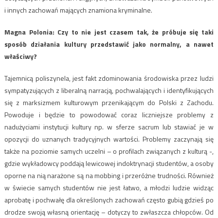
i innych zachowań mających znamiona kryminalne.
Magna Polonia: ​Czy to nie jest czasem tak, że próbuje się taki
sposób działania kultury przedstawić jako normalny, a nawet
właściwy?
Tajemnicą poliszynela, jest fakt zdominowania środowiska przez ludzi
sympatyzujących z liberalną narracją, pochwalających i identyfikujących
się z marksizmem kulturowym przenikającym do Polski z Zachodu.
Powoduje i będzie to powodować coraz liczniejsze problemy z
nadużyciami instytucji kultury np. w sferze sacrum lub stawiać je w
opozycji do uznanych tradycyjnych wartości. Problemy zaczynają się
także na poziomie samych uczelni – o profilach związanych z kulturą -,
gdzie wykładowcy poddają lewicowej indoktrynacji studentów, a osoby
oporne na nią narażone są na mobbing i przeróżne trudności. Również
w świecie samych studentów nie jest łatwo, a młodzi ludzie widząc
aprobatę i pochwałę dla określonych zachowań często gubią gdzieś po
drodze swoją własną orientację – dotyczy to zwłaszcza chłopców. Od