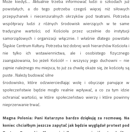
Może kiedyś… Aktualnie trzeba informować ludzi o szkodach już
powstałych, a do tego potrzeba czegoś więcej niż siłowych
przepychanek i niecenzuralnych okrzyków pod teatrami. Potrzeba
współpracy ludzi z różnych środowisk wierzących w te same
tradycyjne wartości; od Kościoła przez uczelnie do instytucji
samorządowych i organizacji włącznie. I właśnie dlatego powstało
Śląskie Centrum Kultury. Potrzeba też dobrej woli hierarchów Kościoła i
nie tylko ich wstawiennictwa, ale i osobistego fizycznego
zaangażowania, bo jeżeli Kościół – i wszyscy jego duchowni – nie
zajmie należnego mu miejsca, to już za chwilę okaże się, że kościoły są
puste​ .​ Należy budować silne
środowisko, które odzwierciedlając wolę i obyczaje panujące w
społeczeństwie będzie mogło realnie wpływać, a co za tym idzie
ochraniać wartości, w które społeczeństwo wierzy i które powinny
nieprzerwanie trwać.
Magna Polonia: ​Pani Katarzyno bardzo dziękuję za rozmowę. Na
koniec chciałbym jeszcze zapytać jak będzie wyglądał protest pod