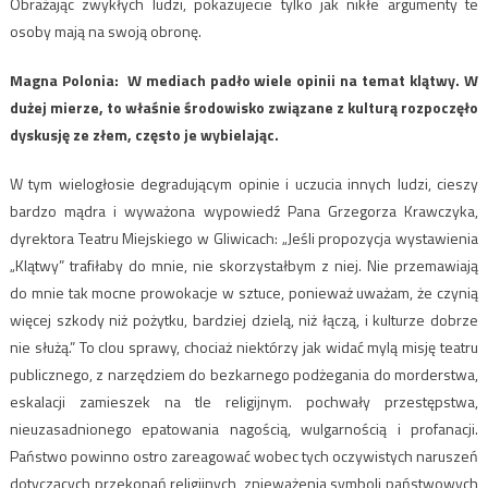
Obrażając zwykłych ludzi, pokazujecie tylko jak nikłe argumenty te
osoby mają na swoją obronę.
Magna Polonia: ​ W mediach padło wiele opinii na temat klątwy. W
dużej mierze, to właśnie środowisko związane z kulturą rozpoczęło
dyskusję ze złem, często je wybielając.
W tym wielogłosie degradującym opinie i uczucia innych ludzi, cieszy
bardzo mądra i wyważona wypowiedź Pana Grzegorza Krawczyka,
dyrektora Teatru Miejskiego w Gliwicach: „Jeśli propozycja wystawienia
„Klątwy” trafiłaby do mnie, nie skorzystałbym z niej. Nie przemawiają
do mnie tak mocne prowokacje w sztuce, ponieważ uważam, że czynią
więcej szkody niż pożytku, bardziej dzielą, niż łączą, i kulturze dobrze
nie służą.” To clou sprawy, chociaż niektórzy jak widać mylą misję teatru
publicznego, z narzędziem do bezkarnego podżegania do morderstwa,
eskalacji zamieszek na tle religijnym. pochwały przestępstwa,
nieuzasadnionego epatowania nagością, wulgarnością i profanacji.
Państwo powinno ostro zareagować wobec tych oczywistych naruszeń
dotyczących przekonań religijnych, znieważenia symboli państwowych