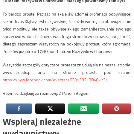
Teatrem Rozrywki w Chorzowie i dlaczego powinniśmy tam być?
To bardzo proste. Patrząc na skalę świadomej profanacji odbywającej
się podczas Klątwy jest oczywistym, że każdy wierny ma obowiązek nie
tylko modlitwy, ale także obywatelskiego zamanifestowania swojego
sprzeciwu wobec bluźnierstwa. Druga strona liczy na naszą obojętność,
dlatego zapraszam wszystkich na pokojowy protest, który zgromadzi
Polaków już jutro o 17:30 pod Teatrem Rozrywki w Chorzowie.
Wszystkie szczegóły dotyczące protestu znajdują sie na naszej stronie ​
www.sck.edu.pl​ oraz na stronie protestu pod linkime:
https://www.facebook.com/events/1839539213040773/
Również dziękuję za rozmowę. Z Panem Bogiem.
Wspieraj niezależne
wydawnictwo: