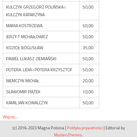
KULCZYK GRZEGORZ POLIŃSKA i
50,00
KULCZYK KATARZYNA
MARIA KOSTRZEWA
50,00
JERZY T MICHAJŁOWICZ
50,00
KOZIOŁ BOGUSŁAW
35,00
PAWEŁ ŁUKASZ ZIEMIAŃSKI
50,00
POTERA LIDIA i POTERA KRZYSZTOF
50,00
NIEMCZYK MICHAŁ
20,00
SŁAWOMIR PIĄTEK
10,00
KAMIL JAN KOWALCZYK
50,00
Więcej...
(c) 2016-2023 Magna Polonia
|
Polityka prywatności
|
Editorial by
MysteryThemes
.