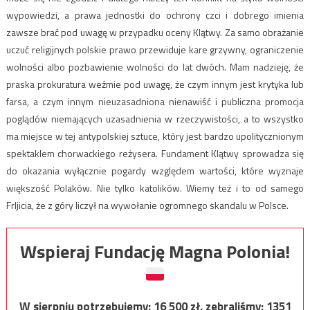
wypowiedzi, a prawa jednostki do ochrony czci i dobrego imienia
zawsze brać pod uwagę w przypadku oceny Klątwy. Za samo obrażanie
uczuć religijnych polskie prawo przewiduje kare grzywny, ograniczenie
wolności albo pozbawienie wolności do lat dwóch. Mam nadzieję, że
praska prokuratura weźmie pod uwagę, że czym innym jest krytyka lub
farsa, a czym innym nieuzasadniona nienawiść i publiczna promocja
poglądów niemających uzasadnienia w rzeczywistości, a to wszystko
ma miejsce w tej antypolskiej sztuce, który jest bardzo upolitycznionym
spektaklem chorwackiego reżysera. Fundament Klątwy sprowadza się
do okazania wyłącznie pogardy względem wartości, które wyznaje
większość Polaków. Nie tylko katolików. Wiemy też i to od samego
Frljicia, że z góry liczył na wywołanie ogromnego skandalu w Polsce.
Wspieraj Fundację Magna Polonia!
W sierpniu potrzebujemy:
16 500
zł, zebraliśmy:
1351