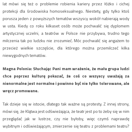
lat mówi się też o problemie robienia kariery przez łóżko i cichej
protekcji dla środowiska homoseksualnego. Niestety, gdy tylko ktoś
porusza jeden z powyższych tematów wszyscy wokół nabierają wody
w usta. Kiedy co roku kilkaset osób może pochwalić się dyplomem
artystycznej uczelni, a teatrów w Polsce nie przybywa, trudno tego
milczenia tak po ludzku nie zrozumieć. Móc pochwalić się angażem to
przecież wielkie szczęście, dla którego można przemilczeć kilka
niewygodnych tematów.
Magna Polonia: ​Słuchając Pani mam wrażenie, że mała grupa ludzi
chce poprzez kulturę pokazać, że coś co wszyscy uważają za
nienormalne jest normalne i powinno być nie tylko tolerowane, ale
wręcz promowane.
Tak dzieje się w istocie, dlatego tak ważne są protesty. Z innej strony,
mówi się, że Klątwa jest odświeżająca, że teatr jest po to żeby się w nim
przeglądać jak w lustrze, czy nie byłoby, więc czymś naprawdę
wybitnym i odświeżającym, zmierzenie się teatru z problemami teatru?