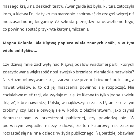
naszego kraju na deskach teatru. Awangarda już była, kultura zatoczyła
koło, a klątwa Frljicia tylko ma marzenie aspirować do czegoś więcej niż
nieuzasadnionej bieganiny. Aż szkoda pieniędzy na oświetlenie tego,
co powinno zostać przykryte kurtyną milczenia.
Magna Polonia: Ale Klątwę popiera wiele znanych osób, a w tym
wielu polityków…
Czy dziwią mnie zachwyty nad Klątwą posłów wiadomej partii, których
zdecydowana większość nosi swojsko brzmiące niemieckie nazwiska?
Nie. Rozmontowywanie kraju zaczyna się przecież również od kultury, a
nawet właściwie, to od jej niszczenia powinno się rozpocząć. Nie
chciałabym mieć racji, ale wydaje mi się, że Klątwa to tylko jedna z wielu
„klątw”, które nawiedzą Polskę w najbliższym czasie. Pytanie co z tym
zrobimy, czy ludzie oswoją się w końcu z bluźnierstwem, jako czymś
dopuszczalnym w przestrzeni publicznej, czy powiedzą nie. W
pierwszym wypadku należy założyć, że ten kulturowy rak zacznie
rozrastać się na inne dziedziny życia publicznego. Najbardziej obawiam