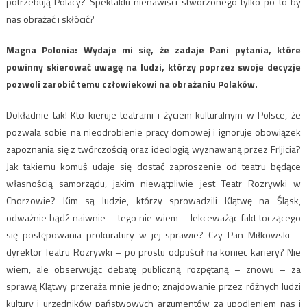
potrzebują Polacy? Spektaklu nienawiści stworzonego tylko po to by
nas obrażać i skłócić?
Magna Polonia: ​Wydaje mi się, że zadaje Pani pytania, które
powinny skierować uwagę na ludzi, którzy poprzez swoje decyzje
pozwoli zarobić temu człowiekowi na obrażaniu Polaków.
Dokładnie tak! Kto kieruje teatrami i życiem kulturalnym w Polsce, że
pozwala sobie na nieodrobienie pracy domowej i ignoruje obowiązek
zapoznania się z twórczością oraz ideologią wyznawaną przez Frljicia?
Jak takiemu komuś udaje się dostać zaproszenie od teatru będące
własnością samorządu, jakim niewątpliwie jest Teatr Rozrywki w
Chorzowie? Kim są ludzie, którzy sprowadzili Klątwę na Śląsk,
odważnie bądź naiwnie – tego nie wiem – lekceważąc fakt toczącego
się postępowania prokuratury w jej sprawie? Czy Pan Miłkowski –
dyrektor Teatru Rozrywki – po prostu odpuścił na koniec kariery? Nie
wiem, ale obserwując debatę publiczną rozpętaną – znowu – za
sprawą Klątwy przeraża mnie jedno; znajdowanie przez różnych ludzi
kultury i urzędników państwowych argumentów za upodleniem nas i