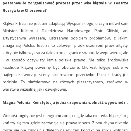
postanowiło zorganizować protest przeciwko klątwie w Teatrze
Rozrywki w Chorzowie?
Klątwa Frljicia nie jest ani adaptacją Wyspiańskiego, o czym mówił sam
Minister Kultury i Dziedzictwa Narodowego Piotr Gliński, ani
artystycznym wyrazem, lustrzanym odbiciem problemów, z jakimi
zmaga się Polska. Jest za to celowym przekroczeniem praw artysty,
który nie tylko wykracza daleko poza granice swobody wypowiedzi, ale
i w sposób oczywisty łamie polskie prawo. Nie tylko środowiska
katolickie Klątwą powinny być oburzone. Chorwat folguje sobie w
najlepsze tworząc sceny skierowane przeciwko Polsce, tradycji i
rodzinie. To bluźnierstwo na różnych płaszczyznach, zarówno w
warstwie wizualnej jak i dźwiękowej.
Magna Polonia: ​Konstytucja jednak zapewnia wolność wypowiedzi.
Wolność nigdy nie jest nieograniczona, i nigdy taka nie była. Najczęściej
kończy się tam gdzie zaczynają się prawa innych. Z tym chyba nikt nie
może się nie zgodzić i dlatego należy ten konflikt na styku wolności