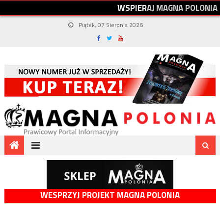
W
S
P
I
E
R
A
J
M
A
G
N
A
P
O
L
O
N
I
A
Piątek, 07 Sierpnia 2026
WESPRZYJ PROJEKT MAGNA POLONIA