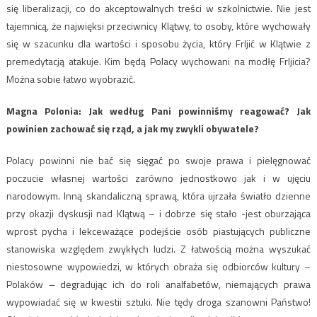
się liberalizacji, co do akceptowalnych treści w szkolnictwie. Nie jest
tajemnicą, że najwięksi przeciwnicy Klątwy, to osoby, które wychowały
się w szacunku dla wartości i sposobu życia, który Frljić w Klątwie z
premedytacją atakuje. Kim będą Polacy wychowani na modłę Frljicia?
Można sobie łatwo wyobrazić.
Magna Polonia: ​Jak według Pani powinniśmy reagować? Jak
powinien zachować się rząd, a jak my zwykli obywatele?
Polacy powinni nie bać się sięgać po swoje prawa i pielęgnować
poczucie własnej wartości zarówno jednostkowo jak i w ujęciu
narodowym. Inną skandaliczną sprawą, która ujrzała światło dzienne
przy okazji dyskusji nad Klątwą – i dobrze się stało -jest oburzająca
wprost pycha i lekceważące podejście osób piastujących publiczne
stanowiska względem zwykłych ludzi. Z łatwością można wyszukać
niestosowne wypowiedzi, w których obraża się odbiorców kultury –
Polaków – degradując ich do roli analfabetów, niemających prawa
wypowiadać się w kwestii sztuki. Nie tędy droga szanowni Państwo!