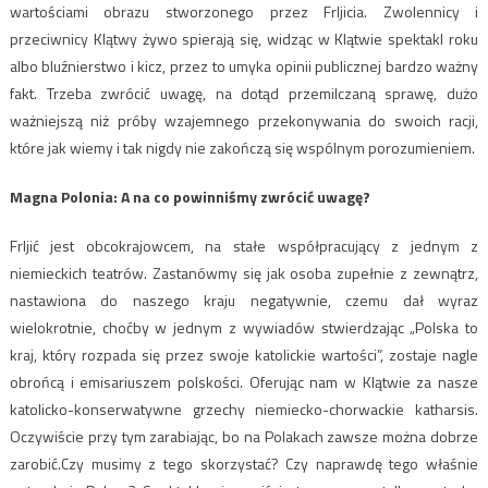
wartościami obrazu stworzonego przez Frljicia. Zwolennicy i
przeciwnicy Klątwy żywo spierają się, widząc w Klątwie spektakl roku
albo bluźnierstwo i kicz, przez to umyka opinii publicznej bardzo ważny
fakt. Trzeba zwrócić uwagę, na dotąd przemilczaną sprawę, dużo
ważniejszą niż próby wzajemnego przekonywania do swoich racji,
które jak wiemy i tak nigdy nie zakończą się wspólnym porozumieniem.
Magna Polonia: ​A na co powinniśmy zwrócić uwagę?
Frljić jest obcokrajowcem, na stałe współpracujący z jednym z
niemieckich teatrów. Zastanówmy się jak osoba zupełnie z zewnątrz,
nastawiona do naszego kraju negatywnie, czemu dał wyraz
wielokrotnie, choćby w jednym z wywiadów stwierdzając „Polska to
kraj, który rozpada się przez swoje katolickie wartości”, zostaje nagle
obrońcą i emisariuszem polskości. Oferując nam w Klątwie za nasze
katolicko-konserwatywne grzechy niemiecko-chorwackie katharsis.
Oczywiście przy tym zarabiając, bo na Polakach zawsze można dobrze
zarobić.Czy musimy z tego skorzystać? Czy naprawdę tego właśnie