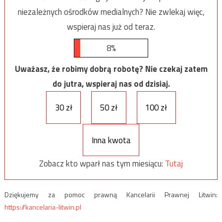
niezależnych ośrodków medialnych? Nie zwlekaj więc,
wspieraj nas już od teraz.
8%
Uważasz, że robimy dobrą robotę? Nie czekaj zatem
do jutra, wspieraj nas od dzisiaj.
30 zł
50 zł
100 zł
Inna kwota
Zobacz kto wparł nas tym miesiącu:
Tutaj
Dziękujemy za pomoc prawną Kancelarii Prawnej Litwin:
https://kancelaria-litwin.pl