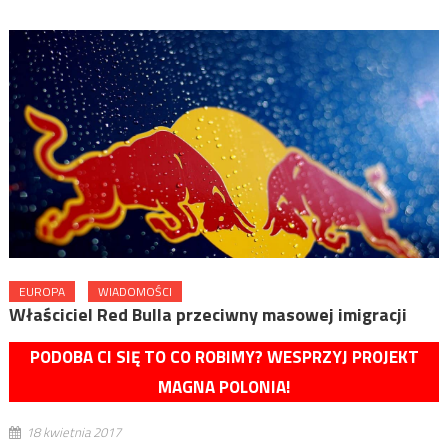
EUROPA
WIADOMOŚCI
Właściciel Red Bulla przeciwny masowej imigracji
PODOBA CI SIĘ TO CO ROBIMY? WESPRZYJ PROJEKT
MAGNA POLONIA!
18 kwietnia 2017