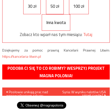
30 zł
50 zł
100 zł
Inna kwota
Zobacz kto wparł nas tym miesiącu:
Tutaj
Dziękujemy za pomoc prawną Kancelarii Prawnej Litwin:
https://kancelaria-litwin.pl
PODOBA CI SIĘ TO CO ROBIMY? WESPRZYJ PROJEKT
MAGNA POLONIA!
Nawigacja
Posłowie unikają prac nad
Syria: W wyniku nalotów USA
zginęli cywile?
wprowadzeniem zakazu
wpisu
aborcji