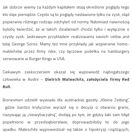
Jak dobrze wiemy za każdym kapitałem stoją określone poglądy tego
kto daje pieniądze. Często są to poglądy nastawione tylko na zysk, stąd
popieranie różnego rodzaju odchyleń od normy. Natomiast naiwnością
byłoby twierdzić, że w takich działaniach chodzi tylko i wyłącznie o
czysty zysk. Jaskrawym przykładem realizowania swoich celów jest
tutaj George Soros. Mamy też inne przykłady jak wspieranie homo-
małżeństw przez firmy nike, czy tęczowe pudełka na hamburgery
serwowane w Burger Kingu w USA.
Ciekawym zaskoczeniem okazał się wypowiedź najbogatszego
człowieka w Austrii –
Dietrich Mateschitz, założyciela firmy Red
Bull.
Biznesmen udzielił wywiadu dla austriackiej gazety „Kleine Zeitung”,
gdzie bardzo krytycznie wyraził się o decyzji o otwarciu granic,
nazywając ją „niewybaczalną”, dodają po tym, że gdyby taki sam błąd
popełniono w przedsiębiorstwie, doprowadziłoby to do jego
upadku. Mateschitz wypowiedział się także o hipokryzji rządzących,