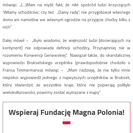
mówiąc: „(…)Mam na myśli fakt, że nikt spośród ludzi krzyczących
‘Witamy uchodźców’, czy też „Damy radę”, nie przygotował własnego
domu ani namiotów we własnym ogrodzie na przyjęcie choćby kilku z
nich”
Dalej mówił – „Było wiadomo, że większość ludzi [docierających na
kontynent] nie odpowiada definicji uchodźcy. Przynajmniej nie w
rozumieniu Konwencji Genewskiej”. Nawiązał także, do skandalicznej
wypowiedzi Brukselskiego urzędnika (prawdopodobnie chodziło o
Fransa Timmermansa) mówiąc – „Mam nadzieję, że nie tylko mnie
niepokoi wypowiedź jednego z najwyższych urzędników w Brukseli,
który stwierdził, że wszystkie kraje, które nie popierają polityki
wielokulturowości, powinny zostać wymazane z mapy”
Wspieraj Fundację Magna Polonia!