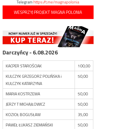
Telegram
https://t.me/magnapolonia
WESPRZYJ PROJEKT MAGNA POLONIA
Darczyńcy - 6.08.2026
KACPER STAROŚCIAK
100,00
KULCZYK GRZEGORZ POLIŃSKA i
50,00
KULCZYK KATARZYNA
MARIA KOSTRZEWA
50,00
JERZY T MICHAJŁOWICZ
50,00
KOZIOŁ BOGUSŁAW
35,00
PAWEŁ ŁUKASZ ZIEMIAŃSKI
50,00