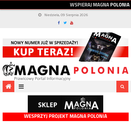
W
S
P
I
E
R
A
J
M
A
G
N
A
P
O
L
O
N
I
A
Niedziela, 09 Sierpnia 2026
WESPRZYJ PROJEKT MAGNA POLONIA