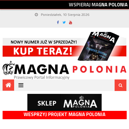
W
S
P
I
E
R
A
J
M
A
G
N
A
P
O
L
O
N
I
A
Poniedziałek, 10 Sierpnia 2026
WESPRZYJ PROJEKT MAGNA POLONIA