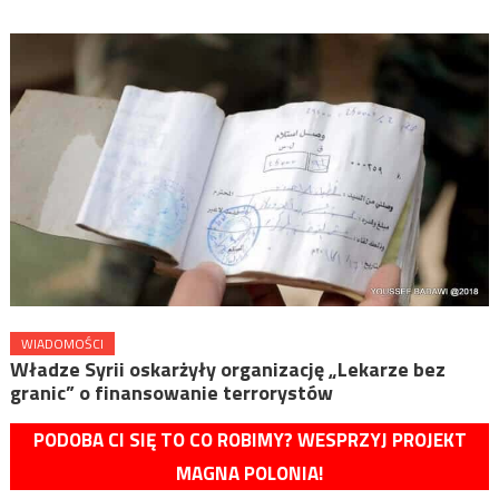
WIADOMOŚCI
Władze Syrii oskarżyły organizację „Lekarze bez
granic” o finansowanie terrorystów
PODOBA CI SIĘ TO CO ROBIMY? WESPRZYJ PROJEKT
MAGNA POLONIA!