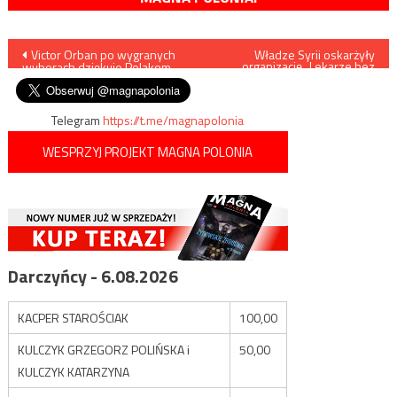
Nawigacja
Victor Orban po wygranych
Władze Syrii oskarżyły
organizację „Lekarze bez
wyborach dziękuje Polakom
granic” o finansowanie
wpisu
terrorystów
Telegram
https://t.me/magnapolonia
WESPRZYJ PROJEKT MAGNA POLONIA
Darczyńcy - 6.08.2026
KACPER STAROŚCIAK
100,00
KULCZYK GRZEGORZ POLIŃSKA i
50,00
KULCZYK KATARZYNA