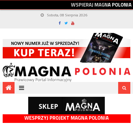
W
S
P
I
E
R
A
J
M
A
G
N
A
P
O
L
O
N
I
A
Sobota, 08 Sierpnia 2026
WESPRZYJ PROJEKT MAGNA POLONIA