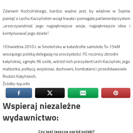
Zdaniem Kuchcińskiego, bardzo ważne jest, by właśnie w Sejmie
pamięć o Lechu Kaczyńskim wciąż trwała i pomagała parlamentarzystom
„urzeczywistniać jego najpiękniejsze wizje, najpiękniejsze idee i
kontynuować jego dzieło”.
10 kwietnia 2010 r. w Smoleńsku w katastrofie samolotu Tu-154M
wiozącego polską delegację na uroczystości 70. rocznicy zbrodni
katyńskiej, zginęło 96 osób, wśród nich prezydent Lech Kaczyński, jego
małżonka, politycy, wojskowi, duchowni, kombatanci i przedstawiciele
Rodzin Katyńskich.
Źródło: tvp.info
Wspieraj niezależne
wydawnictwo:
Czy jest jeszcze naród polski?