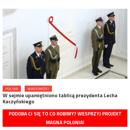
POLSKA
WIADOMOŚCI
W sejmie upamiętniono tablicą prezydenta Lecha
Kaczyńskiego
PODOBA CI SIĘ TO CO ROBIMY? WESPRZYJ PROJEKT
MAGNA POLONIA!