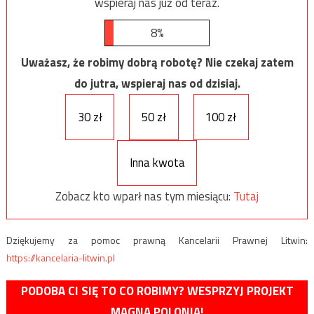
wspieraj nas już od teraz.
8%
Uważasz, że robimy dobrą robotę? Nie czekaj zatem
do jutra, wspieraj nas od dzisiaj.
30 zł
50 zł
100 zł
Inna kwota
Zobacz kto wparł nas tym miesiącu:
Tutaj
Dziękujemy za pomoc prawną Kancelarii Prawnej Litwin:
https://kancelaria-litwin.pl
PODOBA CI SIĘ TO CO ROBIMY? WESPRZYJ PROJEKT
MAGNA POLONIA!