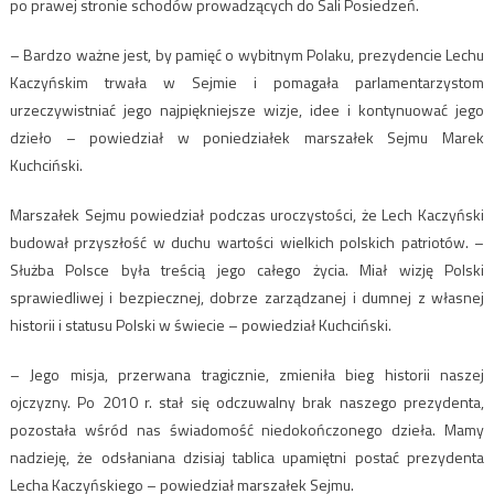
po prawej stronie schodów prowadzących do Sali Posiedzeń.
– Bardzo ważne jest, by pamięć o wybitnym Polaku, prezydencie Lechu
Kaczyńskim trwała w Sejmie i pomagała parlamentarzystom
urzeczywistniać jego najpiękniejsze wizje, idee i kontynuować jego
dzieło – powiedział w poniedziałek marszałek Sejmu Marek
Kuchciński.
Marszałek Sejmu powiedział podczas uroczystości, że Lech Kaczyński
budował przyszłość w duchu wartości wielkich polskich patriotów. –
Służba Polsce była treścią jego całego życia. Miał wizję Polski
sprawiedliwej i bezpiecznej, dobrze zarządzanej i dumnej z własnej
historii i statusu Polski w świecie – powiedział Kuchciński.
– Jego misja, przerwana tragicznie, zmieniła bieg historii naszej
ojczyzny. Po 2010 r. stał się odczuwalny brak naszego prezydenta,
pozostała wśród nas świadomość niedokończonego dzieła. Mamy
nadzieję, że odsłaniana dzisiaj tablica upamiętni postać prezydenta
Lecha Kaczyńskiego – powiedział marszałek Sejmu.