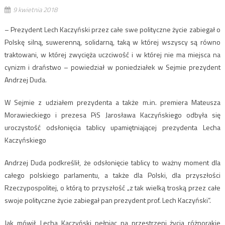
9 kwietnia 2018
– Prezydent Lech Kaczyński przez całe swe polityczne życie zabiegał o
Polskę silną, suwerenną, solidarną, taką w której wszyscy są równo
traktowani, w której zwycięża uczciwość i w której nie ma miejsca na
cynizm i draństwo – powiedział w poniedziałek w Sejmie prezydent
Andrzej Duda.
W Sejmie z udziałem prezydenta a także m.in. premiera Mateusza
Morawieckiego i prezesa PiS Jarosława Kaczyńskiego odbyła się
uroczystość odsłonięcia tablicy upamiętniającej prezydenta Lecha
Kaczyńskiego
Andrzej Duda podkreślił, że odsłonięcie tablicy to ważny moment dla
całego polskiego parlamentu, a także dla Polski, dla przyszłości
Rzeczypospolitej, o którą to przyszłość „z tak wielką troską przez całe
swoje polityczne życie zabiegał pan prezydent prof. Lech Kaczyński”.
Jak mówił, Lecha Kaczyński pełniąc na przestrzeni życia różnorakie