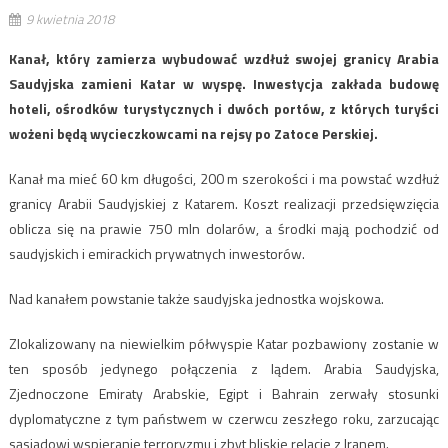
9 kwietnia 2018
Kanał, który zamierza wybudować wzdłuż swojej granicy Arabia
Saudyjska zamieni Katar w wyspę. Inwestycja zakłada budowę
hoteli, ośrodków turystycznych i dwóch portów, z których turyści
wożeni będą wycieczkowcami na rejsy po Zatoce Perskiej.
Kanał ma mieć 60 km długości, 200 m szerokości i ma powstać wzdłuż
granicy Arabii Saudyjskiej z Katarem. Koszt realizacji przedsięwzięcia
oblicza się na prawie 750 mln dolarów, a środki mają pochodzić od
saudyjskich i emirackich prywatnych inwestorów.
Nad kanałem powstanie także saudyjska jednostka wojskowa.
Zlokalizowany na niewielkim półwyspie Katar pozbawiony zostanie w
ten sposób jedynego połączenia z lądem. Arabia Saudyjska,
Zjednoczone Emiraty Arabskie, Egipt i Bahrain zerwały stosunki
dyplomatyczne z tym państwem w czerwcu zeszłego roku, zarzucając
sąsiadowi wspieranie terroryzmu i zbyt bliskie relacje z Iranem.