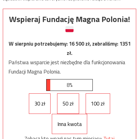
Wspieraj Fundację Magna Polonia!
W sierpniu potrzebujemy:
16 500
zł, zebraliśmy:
1351
zł.
Państwa wsparcie jest niezbędne dla funkcjonowania
Fundacji Magna Polonia.
8%
30 zł
50 zł
100 zł
Inna kwota
Zobacz kto wparł nas tym miesiącu:
Tutaj