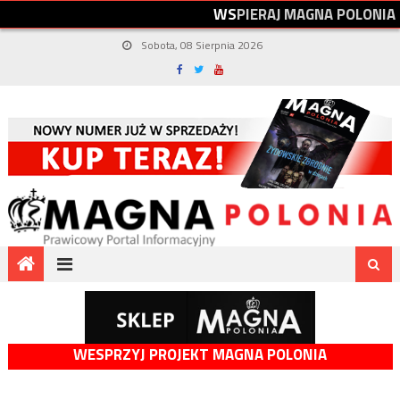
W
S
P
I
E
R
A
J
M
A
G
N
A
P
O
L
O
N
I
A
Sobota, 08 Sierpnia 2026
WESPRZYJ PROJEKT MAGNA POLONIA