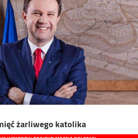
ięć żarliwego katolika