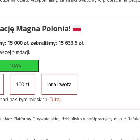
ację Magna Polonia!
my:
15 000
zł, zebraliśmy:
15 633,5
zł.
szej fundacji.
104%
100 zł
Inna kwota
parł nas tym miesiącu:
Tutaj
ałacz Platformy Obywatelskiej, dziś blisko współpracujący m.in. z Rafał