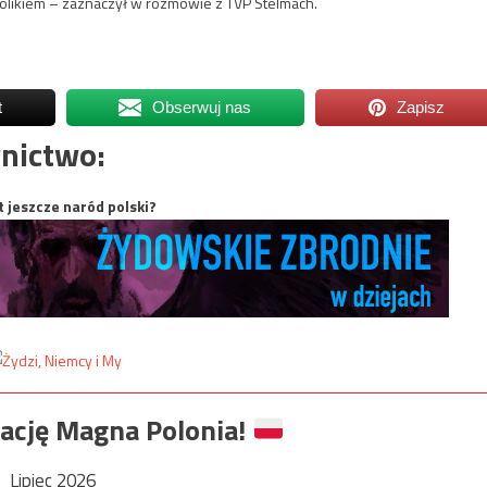
tolikiem – zaznaczył w rozmowie z TVP Stelmach.
t
Obserwuj nas
Zapisz
nictwo:
t jeszcze naród polski?
ację Magna Polonia!
Lipiec 2026