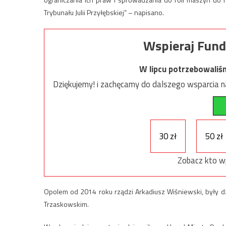
Trybunału Julii Przyłębskiej” – napisano.
Wspieraj Fund
W lipcu potrzebowaliś
Dziękujemy! i zachęcamy do dalszego wsparcia na
30 zł
50 zł
Zobacz kto w
Opolem od 2014 roku rządzi Arkadiusz Wiśniewski, były dzi
Trzaskowskim.