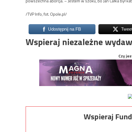
powszechna aborcja. – Jestem w szoku, bo Jan Całka był ka
/TVP Info, fot. Opole.pl/
Udostępnij na FB
Twee
Wspieraj niezależne wydaw
Czy jes
Wspieraj Fund