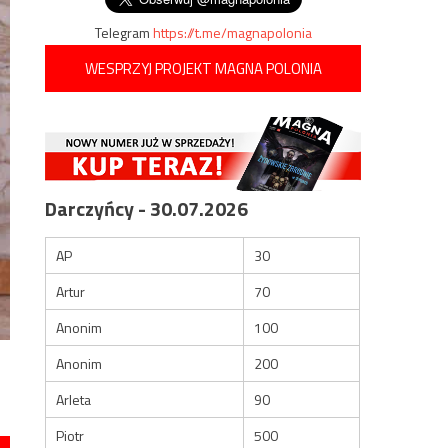
Telegram
https://t.me/magnapolonia
WESPRZYJ PROJEKT MAGNA POLONIA
Darczyńcy - 30.07.2026
AP
30
Artur
70
Anonim
100
Anonim
200
Arleta
90
Piotr
500