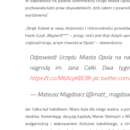
W odpowiedzi na pytania dziennikarzy Urząd Miasta Opola 
pozbawiała ludzi praw obywatelskich, dziś zatem z pewnośc
wyróżnienia”.
„Strajk Kobiet w swej złożoności i różnorodności przedsta
hasło (czyli „Wypierd***” – przyp. red.) jest zbyt dużym up
częściach kraju, w tym również w Opolu” – stwierdzono.
Odpowiedź Urzędu Miasta Opola na nas
nagrodą im. Jana Całki. Dwa tygo
https://t.co/M6AcpKBCBh
pic.twitter.co
— Mateusz Magdziarz (@matt_magdzia
Jan Całka był katolikiem. Wiara była dla niego ważna, a pon
studiów. Komentując decyzję kapituły Marek Stelmach z NS
wulgarnością i atakowaniem Kościoła katolickiego, a 