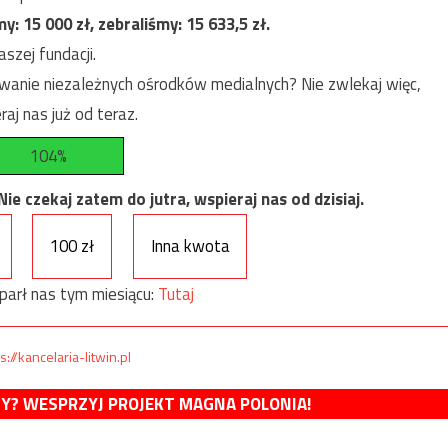
my:
15 000
zł, zebraliśmy:
15 633,5
zł.
szej fundacji.
anie niezależnych ośrodków medialnych? Nie zwlekaj więc,
raj nas już od teraz.
104%
e czekaj zatem do jutra, wspieraj nas od dzisiaj.
100 zł
Inna kwota
parł nas tym miesiącu:
Tutaj
s://kancelaria-litwin.pl
MY? WESPRZYJ PROJEKT MAGNA POLONIA!