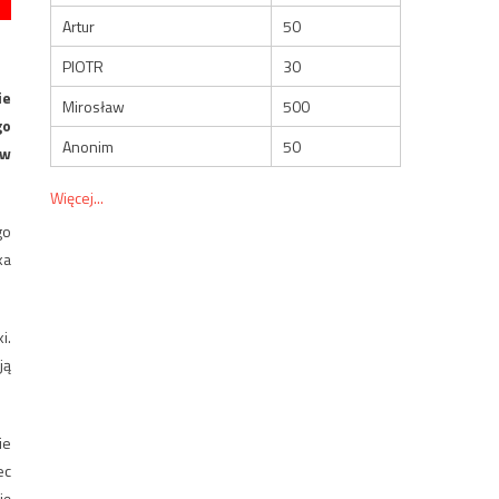
Artur
50
PIOTR
30
ie
Mirosław
500
go
Anonim
50
 w
Więcej...
go
ka
i.
ją
ie
ec
ję