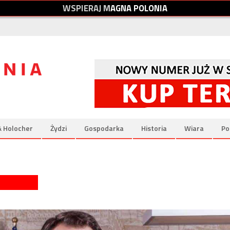
W
S
P
I
E
R
A
J
M
A
G
N
A
P
O
L
O
N
I
A
& Holocher
Żydzi
Gospodarka
Historia
Wiara
Po