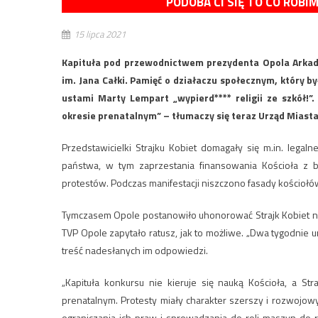
PODOBA CI SIĘ TO CO ROBI
15 lipca 2021
Kapituła pod przewodnictwem prezydenta Opola Arkadi
im. Jana Całki. Pamięć o działaczu społecznym, który 
ustami Marty Lempart „wypierd**** religii ze szkół!”.
okresie prenatalnym” – tłumaczy się teraz Urząd Miasta
Przedstawicielki Strajku Kobiet domagały się m.in. legaln
państwa, w tym zaprzestania finansowania Kościoła z bu
protestów. Podczas manifestacji niszczono fasady kościoł
Tymczasem Opole postanowiło uhonorować Strajk Kobiet nagro
TVP Opole zapytało ratusz, jak to możliwe. „Dwa tygodnie u
treść nadesłanych im odpowiedzi.
„Kapituła konkursu nie kieruje się nauką Kościoła, a St
prenatalnym. Protesty miały charakter szerszy i rozwojo
ograniczania ich praw i sprowadzania do roli maszyn do r