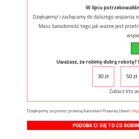
W lipcu potrzebowaliś
Dziękujemy! i zachęcamy do dalszego wsparcia na
Masz świadomość tego jak ważne jest przetrw
wspie
Uważasz, że robimy dobrą robotę? Ni
30 zł
50 zł
Zobacz kto w
Dziękujemy za pomoc prawną Kancelarii Prawnej Litwin:
http
PODOBA CI SIĘ TO CO ROBI