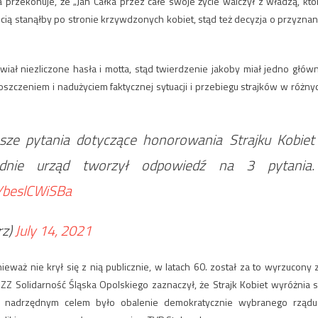
przekonuje, że „Jan Całka przez całe swoje życie walczył z władzą, któ
ią stanąłby po stronie krzywdzonych kobiet, stąd też decyzja o przyznan
wiał niezliczone hasła i motta, stąd twierdzenie jakoby miał jedno głów
roszczeniem i nadużyciem faktycznej sytuacji i przebiegu strajków w różny
ze pytania dotyczące honorowania Strajku Kobiet
dnie urząd tworzył odpowiedź na 3 pytania.
m/beslCWiSBa
rz)
July 14, 2021
ieważ nie krył się z nią publicznie, w latach 60. został za to wyrzucony 
ZZ Solidarność Śląska Opolskiego zaznaczył, że Strajk Kobiet wyróżnia s
ich nadrzędnym celem było obalenie demokratycznie wybranego rządu