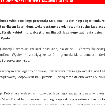
MY? WESPRZYJ PROJEKT MAGNA POLONIA!
usza Wiśniewskiego przyznała Strajkowi Kobiet nagrodę w konkurs
był gorliwym katolikiem, wykorzystano do odznaczenia ruchu żądające
 „Strajk Kobiet nie walczył o możliwość legalnego zabijania dzieci
 Opola.
ej aborcji i szerokiej edukacji seksualnej dla dzieci. – Chcemy świeckie
dżetu. Wypier**** z religią ze szkół – grzmiała Marta Lempart, lider
ów i przerywano msze.
dą imienia legendy opolskiej Solidarności i żarliwego katolika Jana Całk
rząd tworzył odpowiedź na 3 pytania” – piszą teraz dziennikarze i publiku
rajk Kobiet nie walczył o możliwość legalnego zabijania dzieci w okres
wy. Strajk Kobiet był powszechnym i ogólnopolskim protestem kobiet wob
odzenia dzieci. Przypomnijmy, że strajki wybuchły w proteście na decyz