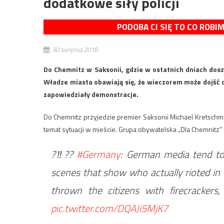
dodatkowe siły policji
PODOBA CI SIĘ TO CO ROBI
30 sierpnia 2018
Do Chemnitz w Saksonii, gdzie w ostatnich dniach dosz
Władze miasta obawiają się, że wieczorem może dojść 
zapowiedziały demonstracje.
Do Chemnitz przyjedzie premier Saksonii Michael Kretsch
temat sytuacji w mieście. Grupa obywatelska „Dla Chemnitz
?‼??
#Germany
: German media tend to 
scenes that show who actually rioted in t
thrown the citizens with firecrackers,
pic.twitter.com/DQAJi5MjK7