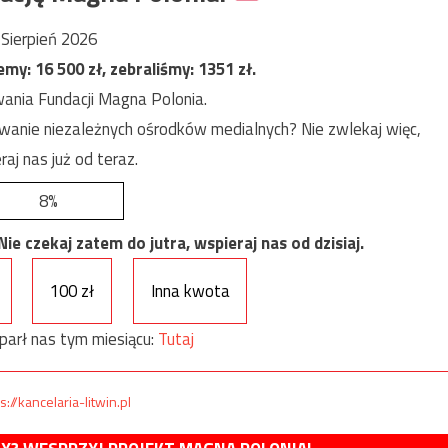
Sierpień 2026
jemy:
16 500
zł, zebraliśmy:
1351
zł.
ania Fundacji Magna Polonia.
anie niezależnych ośrodków medialnych? Nie zwlekaj więc,
raj nas już od teraz.
8%
e czekaj zatem do jutra, wspieraj nas od dzisiaj.
100 zł
Inna kwota
parł nas tym miesiącu:
Tutaj
s://kancelaria-litwin.pl