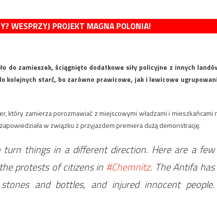
MY? WESPRZYJ PROJEKT MAGNA POLONIA!
ło do zamieszek, ściągnięto dodatkowe siły policyjne z innych landó
do kolejnych starć, bo zarówno prawicowe, jak i lewicowe ugrupowan
mer, który zamierza porozmawiać z miejscowymi władzami i mieszkańcami 
” zapowiedziała w związku z przyjazdem premiera dużą demonstrację.
turn things in a different direction. Here are a few
he protests of citizens in
#Chemnitz
. The Antifa has
 stones and bottles, and injured innocent people.