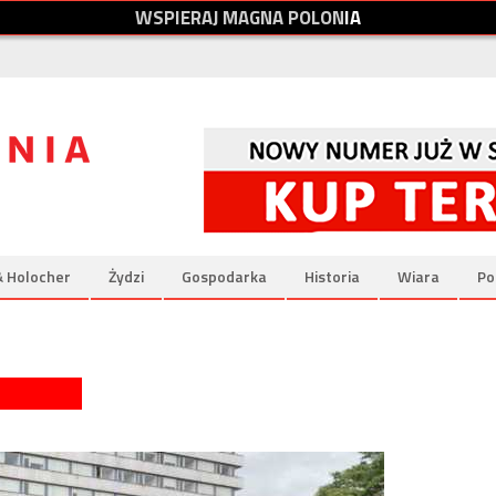
W
S
P
I
E
R
A
J
M
A
G
N
A
P
O
L
O
N
I
A
& Holocher
Żydzi
Gospodarka
Historia
Wiara
Po