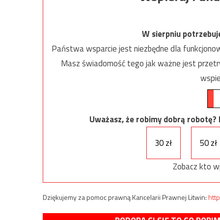
W sierpniu potrzebu
Państwa wsparcie jest niezbędne dla funkcjonow
Masz świadomość tego jak ważne jest przetrw
wspie
Uważasz, że robimy dobrą robotę? Ni
30 zł
50 zł
Zobacz kto w
Dziękujemy za pomoc prawną Kancelarii Prawnej Litwin:
http