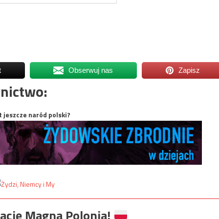
t
Obserwuj nas
Zapisz
nictwo:
t jeszcze naród polski?
ację Magna Polonia!