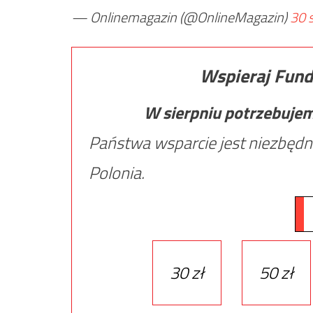
— Onlinemagazin (@OnlineMagazin)
30 
Wspieraj Fund
W sierpniu potrzebuje
Państwa wsparcie jest niezbędn
Polonia.
30 zł
50 zł