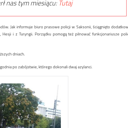
rł nas tym miesiącu:
Tutaj
ndów. Jak informuje biuro prasowe policji w Saksonii, ściągnięto dodatko
, Hesji i z Turyngii. Porządku pomogą też pilnować funkcjonariusze polic
iższych dniach.
godnia po zabójstwie, którego dokonali dwaj azylanci.