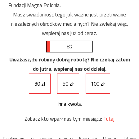
Fundacji Magna Polonia.
Masz świadomość tego jak ważne jest przetrwanie
niezależnych ośrodków medialnych? Nie zwlekaj więc,
wspieraj nas już od teraz.
8%
Uważasz, że robimy dobrą robotę? Nie czekaj zatem
do jutra, wspieraj nas od dzisiaj.
30 zł
50 zł
100 zł
Inna kwota
Zobacz kto wparł nas tym miesiącu:
Tutaj
Dziękujemy za pomoc prawną Kancelarii Prawnej Litwin: