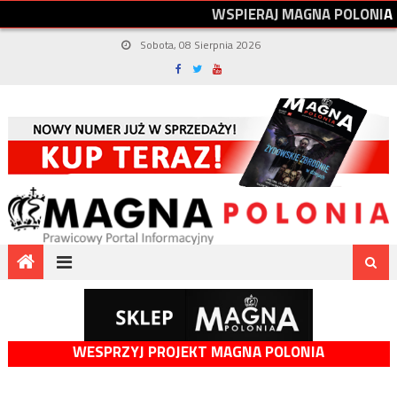
W
S
P
I
E
R
A
J
M
A
G
N
A
P
O
L
O
N
I
A
Sobota, 08 Sierpnia 2026
WESPRZYJ PROJEKT MAGNA POLONIA