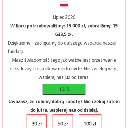
Lipiec 2026
W lipcu potrzebowaliśmy:
15 000
zł, zebraliśmy:
15
633,5
zł.
Dziękujemy! i zachęcamy do dalszego wsparcia naszej
fundacji.
Masz świadomość tego jak ważne jest przetrwanie
niezależnych ośrodków medialnych? Nie zwlekaj więc,
wspieraj nas już od teraz.
104%
Uważasz, że robimy dobrą robotę? Nie czekaj zatem
do jutra, wspieraj nas od dzisiaj.
30 zł
50 zł
100 zł