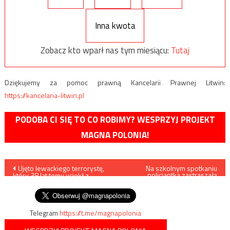
Inna kwota
Zobacz kto wparł nas tym miesiącu:
Tutaj
Dziękujemy za pomoc prawną Kancelarii Prawnej Litwin:
https://kancelaria-litwin.pl
PODOBA CI SIĘ TO CO ROBIMY? WESPRZYJ PROJEKT
MAGNA POLONIA!
Nawigacja
Ujęto lewackiego terrorystę,
Na szkolnym spotkaniu
policjantka zastraszała
który 38 lat temu uciekł z
dzieci
wpisu
więzienia
Telegram
https://t.me/magnapolonia