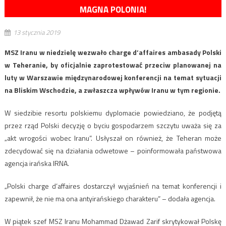
MAGNA POLONIA!
13 stycznia 2019
MSZ Iranu w niedzielę wezwało charge d’affaires ambasady Polski
w Teheranie, by oficjalnie zaprotestować przeciw planowanej na
luty w Warszawie międzynarodowej konferencji na temat sytuacji
na Bliskim Wschodzie, a zwłaszcza wpływów Iranu w tym regionie.
W siedzibie resortu polskiemu dyplomacie powiedziano, że podjętą
przez rząd Polski decyzję o byciu gospodarzem szczytu uważa się za
„akt wrogości wobec Iranu”. Usłyszał on również, że Teheran może
zdecydować się na działania odwetowe – poinformowała państwowa
agencja irańska IRNA.
„Polski charge d’affaires dostarczył wyjaśnień na temat konferencji i
zapewnił, że nie ma ona antyirańskiego charakteru” – dodała agencja.
W piątek szef MSZ Iranu Mohammad Dżawad Zarif skrytykował Polskę