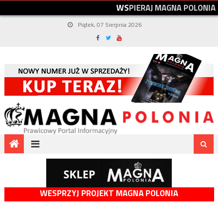
W
S
P
I
E
R
A
J
M
A
G
N
A
P
O
L
O
N
I
A
Piątek, 07 Sierpnia 2026
WESPRZYJ PROJEKT MAGNA POLONIA