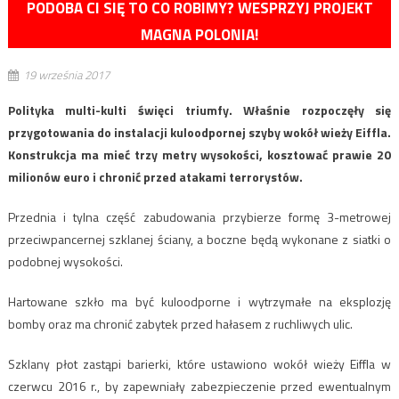
PODOBA CI SIĘ TO CO ROBIMY? WESPRZYJ PROJEKT
MAGNA POLONIA!
19 września 2017
Polityka multi-kulti święci triumfy. Właśnie rozpoczęły się
przygotowania do instalacji kuloodpornej szyby wokół wieży Eiffla.
Konstrukcja ma mieć trzy metry wysokości, kosztować prawie 20
milionów euro i chronić przed atakami terrorystów.
Przednia i tylna część zabudowania przybierze formę 3-metrowej
przeciwpancernej szklanej ściany, a boczne będą wykonane z siatki o
podobnej wysokości.
Hartowane szkło ma być kuloodporne i wytrzymałe na eksplozję
bomby oraz ma chronić zabytek przed hałasem z ruchliwych ulic.
Szklany płot zastąpi barierki, które ustawiono wokół wieży Eiffla w
czerwcu 2016 r., by zapewniały zabezpieczenie przed ewentualnym