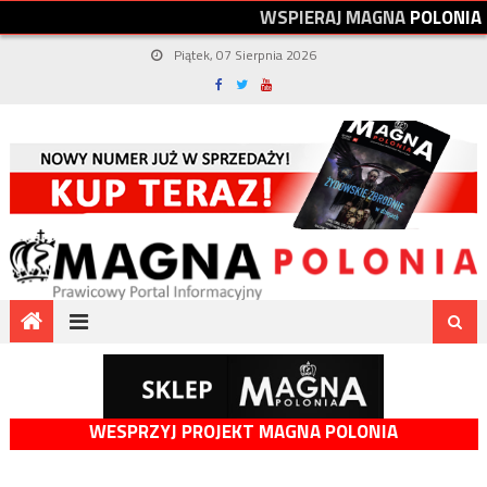
W
S
P
I
E
R
A
J
M
A
G
N
A
P
O
L
O
N
I
A
Piątek, 07 Sierpnia 2026
WESPRZYJ PROJEKT MAGNA POLONIA