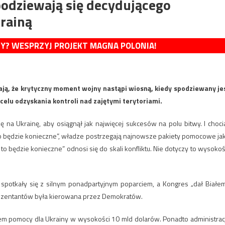
odziewają się decydującego
rainą
MY? WESPRZYJ PROJEKT MAGNA POLONIA!
ją, że krytyczny moment wojny nastąpi wiosną, kiedy spodziewany je
 celu odzyskania kontroli nad zajętymi terytoriami.
ę na Ukrainę, aby osiągnął jak najwięcej sukcesów na polu bitwy. I choci
 to będzie konieczne”, władze postrzegają najnowsze pakiety pomocowe ja
 to będzie konieczne” odnosi się do skali konfliktu. Nie dotyczy to wysokoś
spotkały się z silnym ponadpartyjnym poparciem, a Kongres „dał Białe
eprezentantów była kierowana przez Demokratów.
m pomocy dla Ukrainy w wysokości 10 mld dolarów. Ponadto administrac