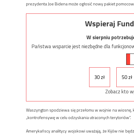
prezydenta Joe Bidena może ogłosić nowy pakiet pomocowy 
Wspieraj Fund
W sierpniu potrzebu
Państwa wsparcie jest niezbędne dla funkcjonow
30 zł
50 zł
Zobacz kto w
Waszyngton spodziewa się przełomu w wojnie na wiosnę, k
„kontrofensywę w celu odzyskania utraconych terytoriów”.
Amerykańscy analitycy wojskowi uważają, że Kijów nie będ