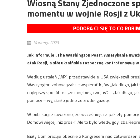
Wiosną Stany Zjednoczone sp
momentu w wojnie Rosji z Uk
PODOBA CI SIĘ TO CO ROBI
14 lutego 2023
Jak informuje „The Washington Post”, Amerykanie uważa
atak Rosji, a siły ukraińskie rozpoczną kontrofensywę w
Według ustaleń „WP”, przedstawiciele USA zwiększyli presj
Waszyngton zobowiązał się wspierać Kijów „tak długo, jak
najlepszy sposób na „zmianę biegu wojny”. – „Tak długo, jak
pomocy – wyjaśniło jedno ze źródeł gazety.
W publikacji zauważono, że wcześniejsze pakiety pomocy 
Domowi więcej, niż prosił”. Ale to było wtedy, gdy Izba R
Biały Dom pracuje obecnie z Kongresem nad zatwierdzenie