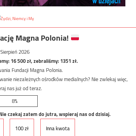
ację Magna Polonia!
Sierpień 2026
jemy:
16 500
zł, zebraliśmy:
1351
zł.
ania Fundacji Magna Polonia.
anie niezależnych ośrodków medialnych? Nie zwlekaj więc,
raj nas już od teraz.
8%
e czekaj zatem do jutra, wspieraj nas od dzisiaj.
100 zł
Inna kwota