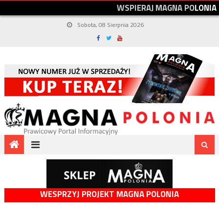
W
S
P
I
E
R
A
J
M
A
G
N
A
P
O
L
O
N
I
A
Sobota, 08 Sierpnia 2026
WESPRZYJ PROJEKT MAGNA POLONIA