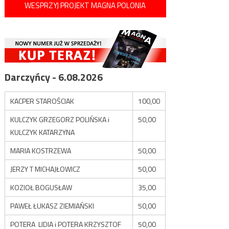
WESPRZYJ PROJEKT MAGNA POLONIA
Darczyńcy - 6.08.2026
KACPER STAROŚCIAK
100,00
KULCZYK GRZEGORZ POLIŃSKA i
50,00
KULCZYK KATARZYNA
MARIA KOSTRZEWA
50,00
JERZY T MICHAJŁOWICZ
50,00
KOZIOŁ BOGUSŁAW
35,00
PAWEŁ ŁUKASZ ZIEMIAŃSKI
50,00
POTERA LIDIA i POTERA KRZYSZTOF
50,00