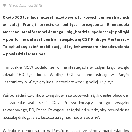
10 października 2018
Około 300 tys. ludzi uczestniczyło we wtorkowych demonstracjach
w całej Francji przeciwko polityce prezydenta Emmanuela
Macrona. Manifestanci domagali się „bardziej społecznej” polityki
– poinformował szef centrali związkowej CGT Philippe Martinez. –
To był udany dzień mobilizacji, który był wyrazem niezadowolenia
– powiedział Martinez.
Francuskie MSW podało, że w manifestacjach w całym kraju wzięło
udział 160 tys. ludzi. Według CGT w demonstracji w Paryżu
uczestniczyło 50 tysięcy ludzi, natomiast według policji 11,5 tys.
Wśród żądań członków związków zawodowych są „kwestie płacowe”
– zadeklarował szef CGT. Przewodniczący innego związku
zawodowego, FO, Pascal Pavageau zażądał od władz, aby powrócić na
„ścieżkę dialogu, a zwłaszcza utrzymać model socjalny”.
W trakcie demonstracji w Paryżu na ataki ze strony manifestantów