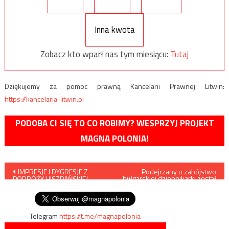
Inna kwota
Zobacz kto wparł nas tym miesiącu:
Tutaj
Dziękujemy za pomoc prawną Kancelarii Prawnej Litwin:
https://kancelaria-litwin.pl
PODOBA CI SIĘ TO CO ROBIMY? WESPRZYJ PROJEKT
MAGNA POLONIA!
Nawigacja
IMPRESJE I DYGRESJE Z
Podejrzany o zabójstwo
bułgarskiej dziennikarki został
PODRÓŻY HISZPAŃSKIEJ –
zatrzymany w Niemczech
wpisu
część czwarta
Telegram
https://t.me/magnapolonia