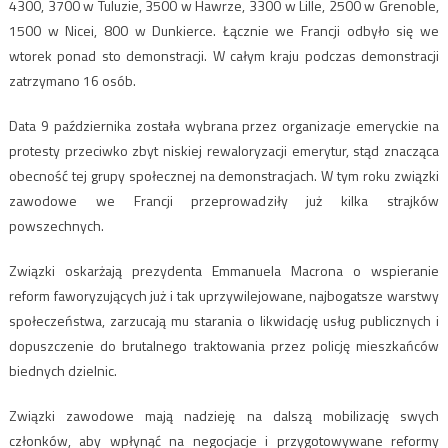
4300, 3700 w Tuluzie, 3500 w Hawrze, 3300 w Lille, 2500 w Grenoble,
1500 w Nicei, 800 w Dunkierce. Łącznie we Francji odbyło się we
wtorek ponad sto demonstracji. W całym kraju podczas demonstracji
zatrzymano 16 osób.
Data 9 października została wybrana przez organizacje emeryckie na
protesty przeciwko zbyt niskiej rewaloryzacji emerytur, stąd znacząca
obecność tej grupy społecznej na demonstracjach. W tym roku związki
zawodowe we Francji przeprowadziły już kilka strajków
powszechnych.
Związki oskarżają prezydenta Emmanuela Macrona o wspieranie
reform faworyzujących już i tak uprzywilejowane, najbogatsze warstwy
społeczeństwa, zarzucają mu starania o likwidację usług publicznych i
dopuszczenie do brutalnego traktowania przez policję mieszkańców
biednych dzielnic.
Związki zawodowe mają nadzieję na dalszą mobilizację swych
członków, aby wpłynąć na negocjacje i przygotowywane reformy