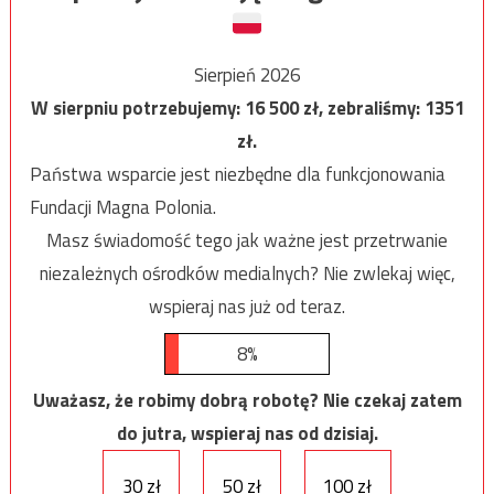
Sierpień 2026
W sierpniu potrzebujemy:
16 500
zł, zebraliśmy:
1351
zł.
Państwa wsparcie jest niezbędne dla funkcjonowania
Fundacji Magna Polonia.
Masz świadomość tego jak ważne jest przetrwanie
niezależnych ośrodków medialnych? Nie zwlekaj więc,
wspieraj nas już od teraz.
8%
Uważasz, że robimy dobrą robotę? Nie czekaj zatem
do jutra, wspieraj nas od dzisiaj.
30 zł
50 zł
100 zł