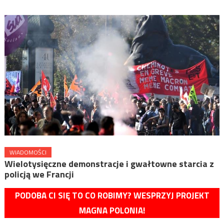
WIADOMOŚCI
Wielotysięczne demonstracje i gwałtowne starcia z
policją we Francji
PODOBA CI SIĘ TO CO ROBIMY? WESPRZYJ PROJEKT
MAGNA POLONIA!