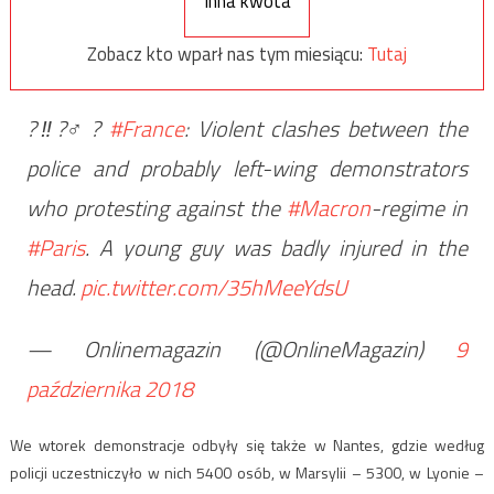
Inna kwota
Zobacz kto wparł nas tym miesiącu:
Tutaj
?‼?‍♂️?
#France
: Violent clashes between the
police and probably left-wing demonstrators
who protesting against the
#Macron
-regime in
#Paris
. A young guy was badly injured in the
head.
pic.twitter.com/35hMeeYdsU
— Onlinemagazin (@OnlineMagazin)
9
października 2018
We wtorek demonstracje odbyły się także w Nantes, gdzie według
policji uczestniczyło w nich 5400 osób, w Marsylii – 5300, w Lyonie –