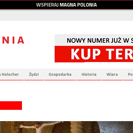
W
S
P
I
E
R
A
J
M
A
G
N
A
P
O
L
O
N
I
A
& Holocher
Żydzi
Gospodarka
Historia
Wiara
Po