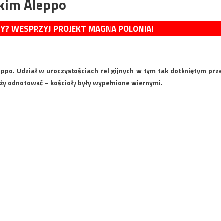
skim Aleppo
MY? WESPRZYJ PROJEKT MAGNA POLONIA!
ppo. Udział w uroczystościach religijnych w tym tak dotkniętym prz
leży odnotować – kościoły były wypełnione wiernymi.