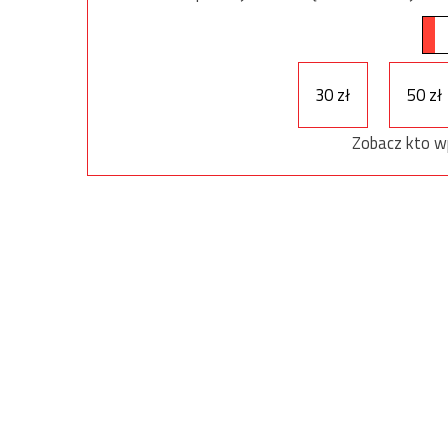
30 zł
50 zł
Zobacz kto w