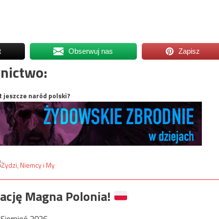
t
Obserwuj nas
Zapisz
nictwo:
t jeszcze naród polski?
ację Magna Polonia!
Sierpień 2026