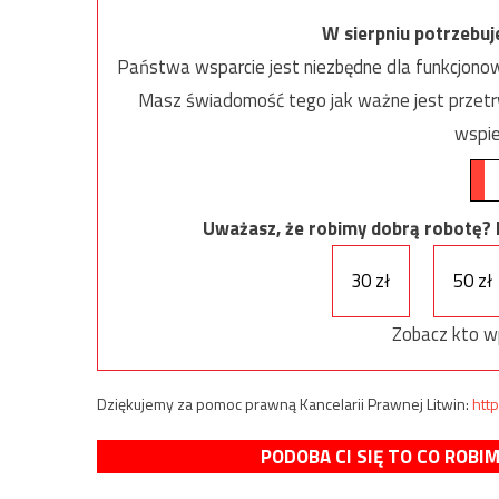
W sierpniu potrzebu
Państwa wsparcie jest niezbędne dla funkcjonow
Masz świadomość tego jak ważne jest przetrw
wspie
Uważasz, że robimy dobrą robotę? Ni
30 zł
50 zł
Zobacz kto w
Dziękujemy za pomoc prawną Kancelarii Prawnej Litwin:
http
PODOBA CI SIĘ TO CO ROBI