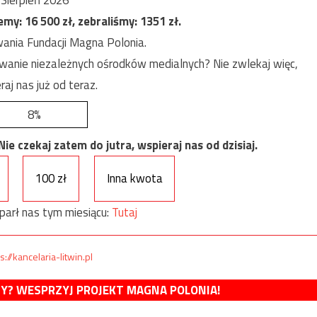
jemy:
16 500
zł, zebraliśmy:
1351
zł.
ania Fundacji Magna Polonia.
anie niezależnych ośrodków medialnych? Nie zwlekaj więc,
raj nas już od teraz.
8%
e czekaj zatem do jutra, wspieraj nas od dzisiaj.
100 zł
Inna kwota
parł nas tym miesiącu:
Tutaj
s://kancelaria-litwin.pl
MY? WESPRZYJ PROJEKT MAGNA POLONIA!