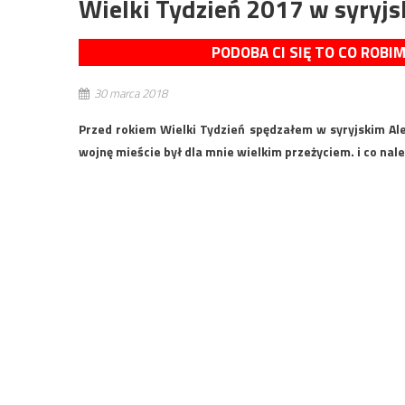
Wielki Tydzień 2017 w syryj
PODOBA CI SIĘ TO CO ROBI
30 marca 2018
Przed rokiem Wielki Tydzień spędzałem w syryjskim Ale
wojnę mieście był dla mnie wielkim przeżyciem. i co na