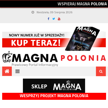
W
S
P
I
E
R
A
J
M
A
G
N
A
P
O
L
O
N
I
A
Niedziela, 09 Sierpnia 2026
WESPRZYJ PROJEKT MAGNA POLONIA