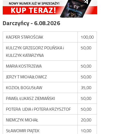
Darczyńcy - 6.08.2026
KACPER STAROŚCIAK
100,00
KULCZYK GRZEGORZ POLIŃSKA i
50,00
KULCZYK KATARZYNA
MARIA KOSTRZEWA
50,00
JERZY T MICHAJŁOWICZ
50,00
KOZIOŁ BOGUSŁAW
35,00
PAWEŁ ŁUKASZ ZIEMIAŃSKI
50,00
POTERA LIDIA i POTERA KRZYSZTOF
50,00
NIEMCZYK MICHAŁ
20,00
SŁAWOMIR PIĄTEK
10,00