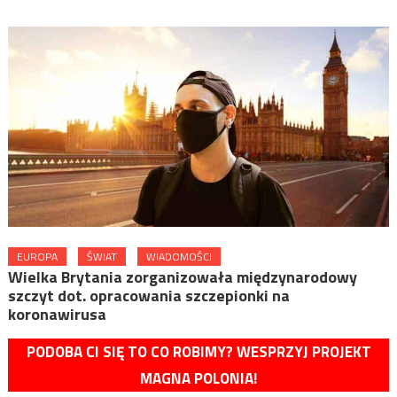
EUROPA
ŚWIAT
WIADOMOŚCI
Wielka Brytania zorganizowała międzynarodowy
szczyt dot. opracowania szczepionki na
koronawirusa
PODOBA CI SIĘ TO CO ROBIMY? WESPRZYJ PROJEKT
MAGNA POLONIA!