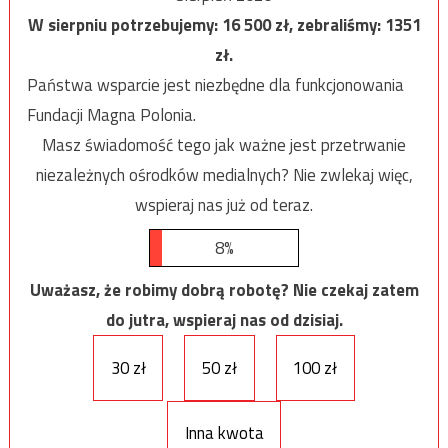
W sierpniu potrzebujemy:
16 500
zł, zebraliśmy:
1351
zł.
Państwa wsparcie jest niezbędne dla funkcjonowania
Fundacji Magna Polonia.
Masz świadomość tego jak ważne jest przetrwanie
niezależnych ośrodków medialnych? Nie zwlekaj więc,
wspieraj nas już od teraz.
8%
Uważasz, że robimy dobrą robotę? Nie czekaj zatem
do jutra, wspieraj nas od dzisiaj.
30 zł
50 zł
100 zł
Inna kwota