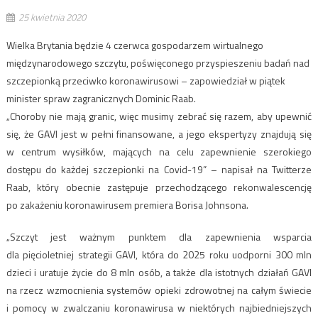
25 kwietnia 2020
Wielka Brytania będzie 4 czerwca gospodarzem wirtualnego
międzynarodowego szczytu, poświęconego przyspieszeniu badań nad
szczepionką przeciwko koronawirusowi – zapowiedział w piątek
minister spraw zagranicznych Dominic Raab.
„Choroby nie mają granic, więc musimy zebrać się razem, aby upewnić
się, że GAVI jest w pełni finansowane, a jego ekspertyzy znajdują się
w centrum wysiłków, mających na celu zapewnienie szerokiego
dostępu do każdej szczepionki na Covid-19” – napisał na Twitterze
Raab, który obecnie zastępuje przechodzącego rekonwalescencję
po zakażeniu koronawirusem premiera Borisa Johnsona.
„Szczyt jest ważnym punktem dla zapewnienia wsparcia
dla pięcioletniej strategii GAVI, która do 2025 roku uodporni 300 mln
dzieci i uratuje życie do 8 mln osób, a także dla istotnych działań GAVI
na rzecz wzmocnienia systemów opieki zdrowotnej na całym świecie
i pomocy w zwalczaniu koronawirusa w niektórych najbiedniejszych