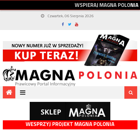
W
S
P
I
E
R
A
J
M
A
G
N
A
P
O
L
O
N
I
A
Czwartek, 06 Sierpnia 2026
WESPRZYJ PROJEKT MAGNA POLONIA