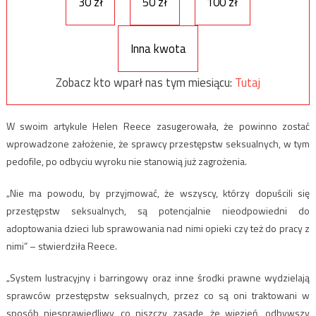
30 zł
50 zł
100 zł
Inna kwota
Zobacz kto wparł nas tym miesiącu:
Tutaj
W swoim artykule Helen Reece zasugerowała, że powinno zostać
wprowadzone założenie, że sprawcy przestępstw seksualnych, w tym
pedofile, po odbyciu wyroku nie stanowią już zagrożenia.
„Nie ma powodu, by przyjmować, że wszyscy, którzy dopuścili się
przestępstw seksualnych, są potencjalnie nieodpowiedni do
adoptowania dzieci lub sprawowania nad nimi opieki czy też do pracy z
nimi” – stwierdziła Reece.
„System lustracyjny i barringowy oraz inne środki prawne wydzielają
sprawców przestępstw seksualnych, przez co są oni traktowani w
sposób niesprawiedliwy, co niszczy zasadę, że więzień, odbywszy