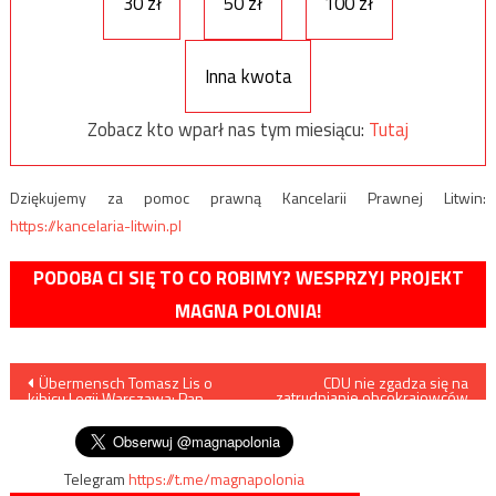
30 zł
50 zł
100 zł
Inna kwota
Zobacz kto wparł nas tym miesiącu:
Tutaj
Dziękujemy za pomoc prawną Kancelarii Prawnej Litwin:
https://kancelaria-litwin.pl
PODOBA CI SIĘ TO CO ROBIMY? WESPRZYJ PROJEKT
MAGNA POLONIA!
Nawigacja
Übermensch Tomasz Lis o
CDU nie zgadza się na
zatrudnianie obcokrajowców
kibicu Legii Warszawa: Pan
w berlińskiej policji
wpisu
menel
Telegram
https://t.me/magnapolonia