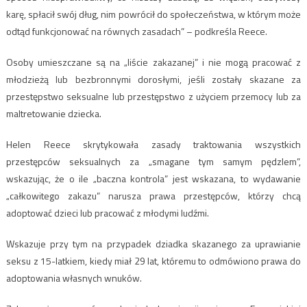
karę, spłacił swój dług, nim powrócił do społeczeństwa, w którym może
odtąd funkcjonować na równych zasadach” – podkreśla Reece.
Osoby umieszczane są na „liście zakazanej” i nie mogą pracować z
młodzieżą lub bezbronnymi dorosłymi, jeśli zostały skazane za
przestępstwo seksualne lub przestępstwo z użyciem przemocy lub za
maltretowanie dziecka.
Helen Reece skrytykowała zasady traktowania wszystkich
przestępców seksualnych za „smagane tym samym pędzlem”,
wskazując, że o ile „baczna kontrola” jest wskazana, to wydawanie
„całkowitego zakazu” narusza prawa przestępców, którzy chcą
adoptować dzieci lub pracować z młodymi ludźmi.
Wskazuje przy tym na przypadek dziadka skazanego za uprawianie
seksu z 15-latkiem, kiedy miał 29 lat, któremu to odmówiono prawa do
adoptowania własnych wnuków.