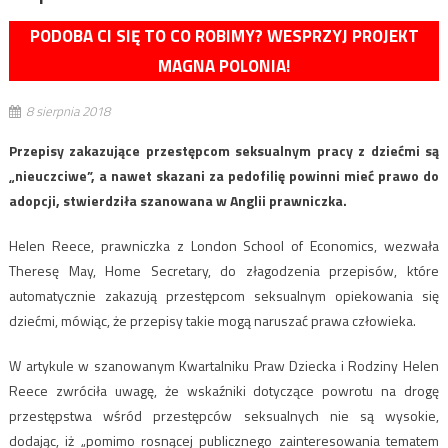
PODOBA CI SIĘ TO CO ROBIMY? WESPRZYJ PROJEKT
MAGNA POLONIA!
8 sierpnia 2018
Przepisy zakazujące przestępcom seksualnym pracy z dziećmi są
„nieuczciwe”, a nawet skazani za pedofilię powinni mieć prawo do
adopcji, stwierdziła szanowana w Anglii prawniczka.
Helen Reece, prawniczka z London School of Economics, wezwała
Theresę May, Home Secretary, do złagodzenia przepisów, które
automatycznie zakazują przestępcom seksualnym opiekowania się
dziećmi, mówiąc, że przepisy takie mogą naruszać prawa człowieka.
W artykule w szanowanym Kwartalniku Praw Dziecka i Rodziny Helen
Reece zwróciła uwagę, że wskaźniki dotyczące powrotu na drogę
przestępstwa wśród przestępców seksualnych nie są wysokie,
dodając, iż „pomimo rosnącej publicznego zainteresowania tematem