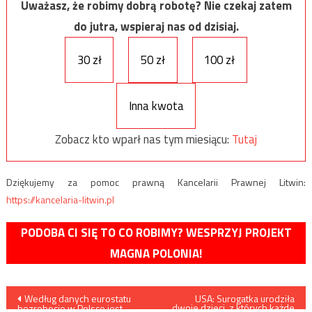
Uważasz, że robimy dobrą robotę? Nie czekaj zatem
do jutra, wspieraj nas od dzisiaj.
30 zł
50 zł
100 zł
Inna kwota
Zobacz kto wparł nas tym miesiącu:
Tutaj
Dziękujemy za pomoc prawną Kancelarii Prawnej Litwin:
https://kancelaria-litwin.pl
PODOBA CI SIĘ TO CO ROBIMY? WESPRZYJ PROJEKT
MAGNA POLONIA!
Nawigacja
Według danych eurostatu
USA: Surogatka urodziła
dwoje dzieci, z których każde
bezrobocie w Polsce jest