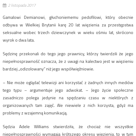
2 listopada 2017
Gamalowi Demianowi, głuchoniememu pedofilowi, który obecnie
odbywa w Wielkiej Brytanii karę 20 lat więzienia za przestępstwa
seksualne wobec trzech dziewczynek w wieku ośmiu lat, skrócono
wyrok o dwa lata.
Sędzinę przekonali do tego jego prawnicy, którzy twierdzili że jego
niepełnosprawność oznacza, że ​​z uwagi na kalectwo jest w więzieniu
bardziej „odizolowany” niż jego współwięźniowie.
– Nie może oglądać telewizji ani korzystać z żadnych innych mediów
tego typu – argumentuje jego adwokat. – Jego życie społeczne
zasadniczo polega jedynie na spędzaniu czasu w niektórych z
organizowanych tam zajęć. Ale niewiele z nich korzysta, gdyż ma
problemy z wzajemną komunikacją.
Sędzia Adele Williams stwierdziła, że chociaż nie wszystkie
niepełnosprawności wymagają krótszego okresu więzienia, to w tym