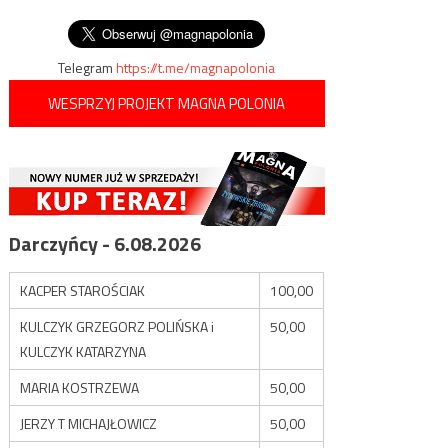
miało innego ojca
wpisu
najniższe w historii
Telegram
https://t.me/magnapolonia
WESPRZYJ PROJEKT MAGNA POLONIA
Darczyńcy - 6.08.2026
KACPER STAROŚCIAK
100,00
KULCZYK GRZEGORZ POLIŃSKA i
50,00
KULCZYK KATARZYNA
MARIA KOSTRZEWA
50,00
JERZY T MICHAJŁOWICZ
50,00