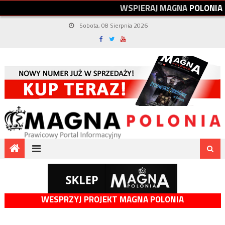
W
S
P
I
E
R
A
J
M
A
G
N
A
P
O
L
O
N
I
A
Sobota, 08 Sierpnia 2026
WESPRZYJ PROJEKT MAGNA POLONIA