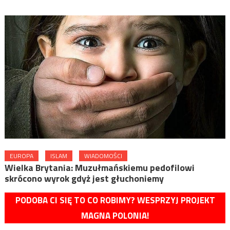
EUROPA
ISLAM
WIADOMOŚCI
Wielka Brytania: Muzułmańskiemu pedofilowi
skrócono wyrok gdyż jest głuchoniemy
PODOBA CI SIĘ TO CO ROBIMY? WESPRZYJ PROJEKT
MAGNA POLONIA!