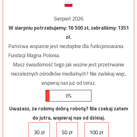
Sierpień 2026
W sierpniu potrzebujemy:
16 500
zł, zebraliśmy:
1351
zł.
Państwa wsparcie jest niezbędne dla funkcjonowania
Fundacji Magna Polonia.
Masz świadomość tego jak ważne jest przetrwanie
niezależnych ośrodków medialnych? Nie zwlekaj więc,
wspieraj nas już od teraz.
8%
Uważasz, że robimy dobrą robotę? Nie czekaj zatem
do jutra, wspieraj nas od dzisiaj.
30 zł
50 zł
100 zł