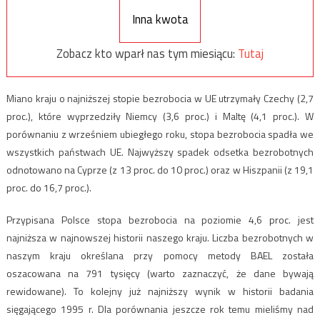
Inna kwota
Zobacz kto wparł nas tym miesiącu:
Tutaj
Miano kraju o najniższej stopie bezrobocia w UE utrzymały Czechy (2,7
proc.), które wyprzedziły Niemcy (3,6 proc.) i Maltę (4,1 proc.). W
porównaniu z wrześniem ubiegłego roku, stopa bezrobocia spadła we
wszystkich państwach UE. Najwyższy spadek odsetka bezrobotnych
odnotowano na Cyprze (z 13 proc. do 10 proc.) oraz w Hiszpanii (z 19,1
proc. do 16,7 proc.).
Przypisana Polsce stopa bezrobocia na poziomie 4,6 proc. jest
najniższa w najnowszej historii naszego kraju. Liczba bezrobotnych w
naszym kraju określana przy pomocy metody BAEL została
oszacowana na 791 tysięcy (warto zaznaczyć, że dane bywają
rewidowane). To kolejny już najniższy wynik w historii badania
sięgającego 1995 r. Dla porównania jeszcze rok temu mieliśmy nad