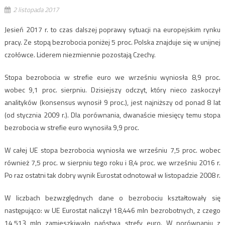
2 listopada 2017
Jesień 2017 r. to czas dalszej poprawy sytuacji na europejskim rynku
pracy. Ze stopą bezrobocia poniżej 5 proc. Polska znajduje się w unijnej
czołówce. Liderem niezmiennie pozostają Czechy.
Stopa bezrobocia w strefie euro we wrześniu wyniosła 8,9 proc.
wobec 9,1 proc. sierpniu. Dzisiejszy odczyt, który nieco zaskoczył
analityków (konsensus wynosił 9 proc.), jest najniższy od ponad 8 lat
(od stycznia 2009 r.). Dla porównania, dwanaście miesięcy temu stopa
bezrobocia w strefie euro wynosiła 9,9 proc.
W całej UE stopa bezrobocia wyniosła we wrześniu 7,5 proc. wobec
również 7,5 proc. w sierpniu tego roku i 8,4 proc. we wrześniu 2016 r.
Po raz ostatni tak dobry wynik Eurostat odnotował w listopadzie 2008 r.
W liczbach bezwzględnych dane o bezrobociu kształtowały się
następująco: w UE Eurostat naliczył 18,446 mln bezrobotnych, z czego
14,513 mln zamieszkiwało państwa strefy euro. W porównaniu z