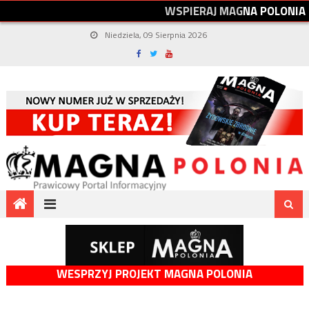
W
S
P
I
E
R
A
J
M
A
G
N
A
P
O
L
O
N
I
A
Niedziela, 09 Sierpnia 2026
WESPRZYJ PROJEKT MAGNA POLONIA