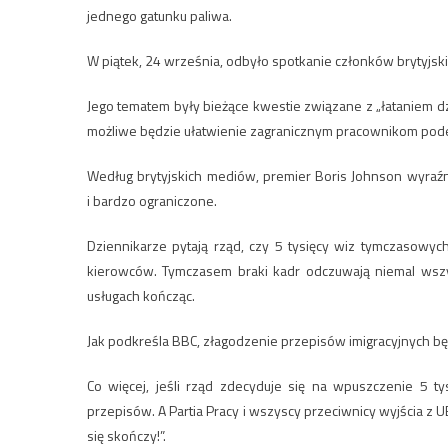
jednego gatunku paliwa.
W piątek, 24 września, odbyło spotkanie członków brytyjsk
Jego tematem były bieżące kwestie związane z „łataniem dz
możliwe będzie ułatwienie zagranicznym pracownikom pod
Według brytyjskich mediów, premier Boris Johnson wyraź
i bardzo ograniczone.
Dziennikarze pytają rząd, czy 5 tysięcy wiz tymczasowyc
kierowców. Tymczasem braki kadr odczuwają niemal wszys
usługach kończąc.
Jak podkreśla BBC, złagodzenie przepisów imigracyjnych będ
Co więcej, jeśli rząd zdecyduje się na wpuszczenie 5 ty
przepisów. A Partia Pracy i wszyscy przeciwnicy wyjścia z 
się skończy!”.