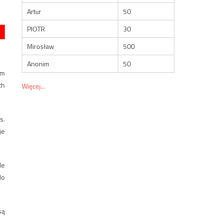
Artur
50
PIOTR
30
Mirosław
500
Anonim
50
om
ch
Więcej...
s.
je
le
do
są