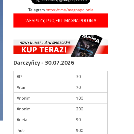
Telegram
https://t.me/magnapolonia
WESPRZYJ PROJEKT MAGNA POLONIA
Darczyńcy - 30.07.2026
AP
30
Artur
70
Anonim
100
Anonim
200
Arleta
90
Piotr
500