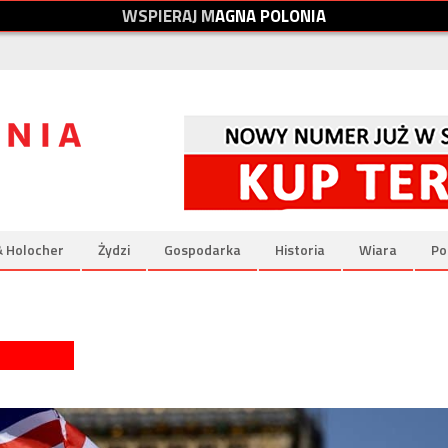
W
S
P
I
E
R
A
J
M
A
G
N
A
P
O
L
O
N
I
A
& Holocher
Żydzi
Gospodarka
Historia
Wiara
Po