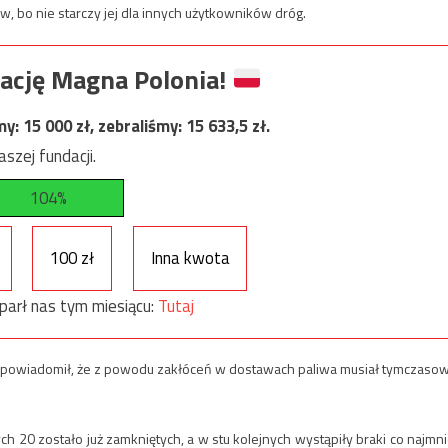
w, bo nie starczy jej dla innych użytkowników dróg.
ację Magna Polonia!
my:
15 000
zł, zebraliśmy:
15 633,5
zł.
szej fundacji.
104%
100 zł
Inna kwota
parł nas tym miesiącu:
Tutaj
y’s powiadomił, że z powodu zakłóceń w dostawach paliwa musiał tymczaso
h 20 zostało już zamkniętych, a w stu kolejnych wystąpiły braki co najmni