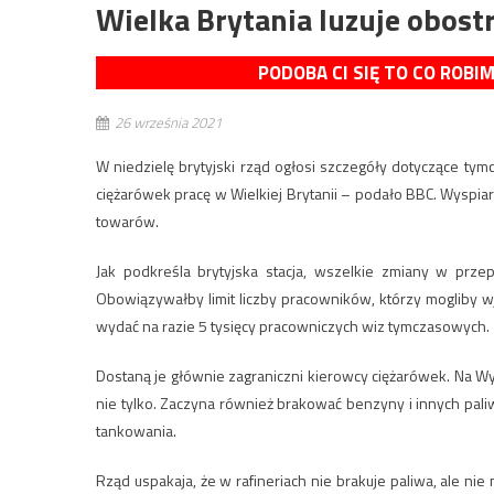
Wielka Brytania luzuje obost
PODOBA CI SIĘ TO CO ROBI
26 września 2021
W niedzielę brytyjski rząd ogłosi szczegóły dotyczące t
ciężarówek pracę w Wielkiej Brytanii – podało BBC. Wyspi
towarów.
Jak podkreśla brytyjska stacja, wszelkie zmiany w prze
Obowiązywałby limit liczby pracowników, którzy mogliby wj
wydać na razie 5 tysięcy pracowniczych wiz tymczasowych.
Dostaną je głównie zagraniczni kierowcy ciężarówek. Na W
nie tylko. Zaczyna również brakować benzyny i innych pali
tankowania.
Rząd uspakaja, że w rafineriach nie brakuje paliwa, ale n