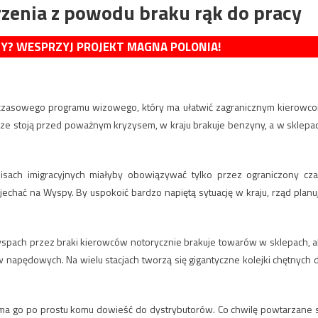
rzenia z powodu braku rąk do pracy
MY? WESPRZYJ PROJEKT MAGNA POLONIA!
ymczasowego programu wizowego, który ma ułatwić zagranicznym kierowc
arze stoją przed poważnym kryzysem, w kraju brakuje benzyny, a w sklepa
pisach imigracyjnych miałyby obowiązywać tylko przez ograniczony cza
echać na Wyspy. By uspokoić bardzo napiętą sytuację w kraju, rząd planu
yspach przez braki kierowców notorycznie brakuje towarów w sklepach, a
w napędowych. Na wielu stacjach tworzą się gigantyczne kolejki chętnych 
ie ma go po prostu komu dowieść do dystrybutorów. Co chwilę powtarzane 