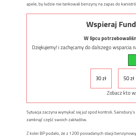
apele, by ludzie nie tankowali benzyny na zapas do kanistró
Wspieraj Fund
W lipcu potrzebowaliś
Dziękujemy! i zachęcamy do dalszego wsparcia na
30 zł
50 zł
Zobacz kto w
Sytuacja zaczyna wymykać się już spod kontroli. Sainsbur
zamknąć część swoich zakładów.
Z kolei BP podało, że z 1200 posiadanych stacji benzynowyc