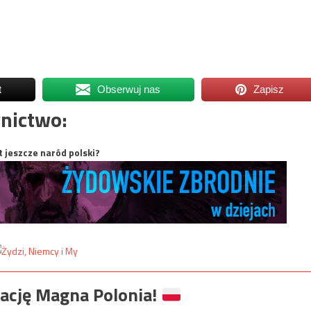
t
Obserwuj nas
Zapisz
nictwo:
t jeszcze naród polski?
ację Magna Polonia!