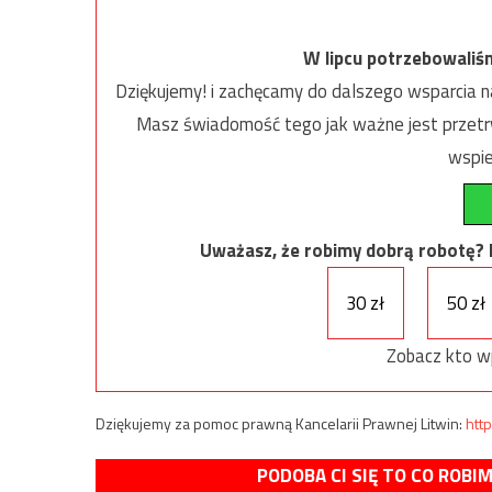
W lipcu potrzebowaliś
Dziękujemy! i zachęcamy do dalszego wsparcia na
Masz świadomość tego jak ważne jest przetrw
wspie
Uważasz, że robimy dobrą robotę? Ni
30 zł
50 zł
Zobacz kto w
Dziękujemy za pomoc prawną Kancelarii Prawnej Litwin:
http
PODOBA CI SIĘ TO CO ROBI