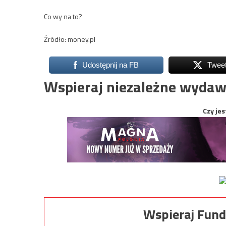
Co wy na to?
Źródło: money.pl
Udostępnij na FB
Twee
Wspieraj niezależne wydaw
Czy jes
Wspieraj Fund