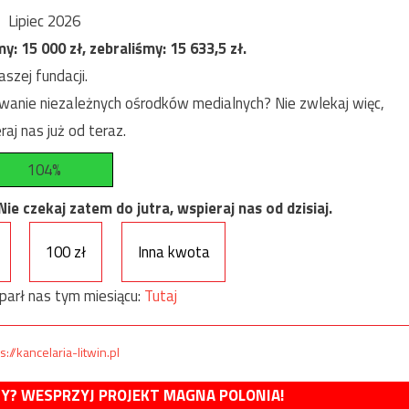
Lipiec 2026
my:
15 000
zł, zebraliśmy:
15 633,5
zł.
szej fundacji.
anie niezależnych ośrodków medialnych? Nie zwlekaj więc,
raj nas już od teraz.
104%
e czekaj zatem do jutra, wspieraj nas od dzisiaj.
100 zł
Inna kwota
parł nas tym miesiącu:
Tutaj
s://kancelaria-litwin.pl
MY? WESPRZYJ PROJEKT MAGNA POLONIA!