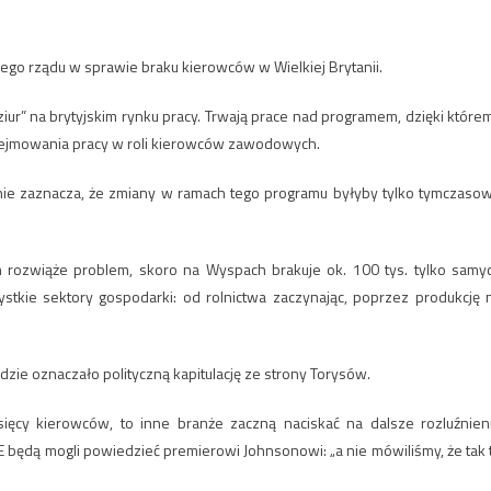
iego rządu w sprawie braku kierowców w Wielkiej Brytanii.
iur” na brytyjskim rynku pracy. Trwają prace nad programem, dzięki które
ejmowania pracy w roli kierowców zawodowych.
nie zaznacza, że zmiany w ramach tego programu byłyby tylko tymczaso
h rozwiąże problem, skoro na Wyspach brakuje ok. 100 tys. tylko samy
tkie sektory gospodarki: od rolnictwa zaczynając, poprzez produkcję 
zie oznaczało polityczną kapitulację ze strony Torysów.
sięcy kierowców, to inne branże zaczną naciskać na dalsze rozluźnien
UE będą mogli powiedzieć premierowi Johnsonowi: „a nie mówiliśmy, że tak 