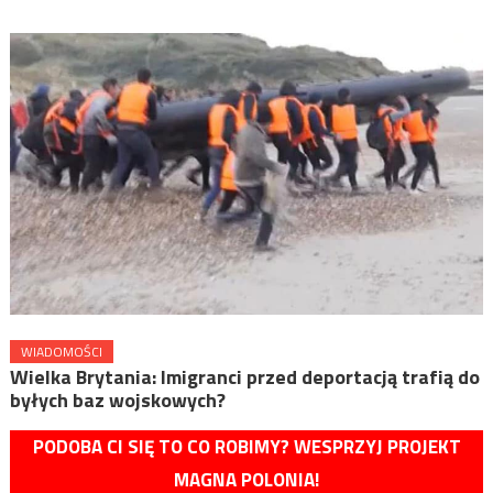
WIADOMOŚCI
Wielka Brytania: Imigranci przed deportacją trafią do
byłych baz wojskowych?
PODOBA CI SIĘ TO CO ROBIMY? WESPRZYJ PROJEKT
MAGNA POLONIA!