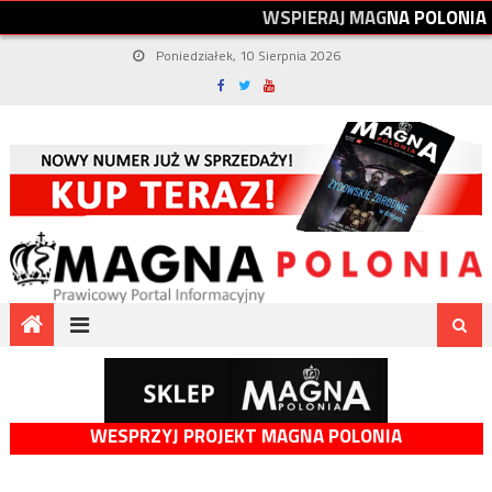
W
S
P
I
E
R
A
J
M
A
G
N
A
P
O
L
O
N
I
A
Poniedziałek, 10 Sierpnia 2026
WESPRZYJ PROJEKT MAGNA POLONIA