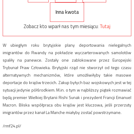
Inna kwota
Zobacz kto wparł nas tym miesiącu:
Tutaj
W ubiegłym roku brytyjskie plany deportowania nielegalnych
imigrantów do Rwandy na pokładzie wyczarterowanych samolotów
spaliły na panewce. Zostały one zablokowane przez Europejski
Trybunał Praw Człowieka. Brytyjski rząd nie stworzył od tego czasu
alternatywnych mechanizmów, które umożliwiłyby takie masowe
deportacje do krajów trzecich. Zakup byłych baz wojskowych jest w tej
sytuacji jedynie półśrodkiem. M.in. o tym w najbliższy piątek rozmawiać
będą premier Wielkiej Brytanii Rishi Sunak i prezydent Francji Emanuel
Macron. Bliska współpraca obu krajów jest kluczowa, jeśli przerzuty
imigrantów przez kanał La Manche miałyby zostać powstrzymane.
/rmf24.pl/