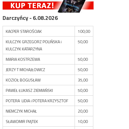
Darczyńcy - 6.08.2026
KACPER STAROŚCIAK
100,00
KULCZYK GRZEGORZ POLIŃSKA i
50,00
KULCZYK KATARZYNA
MARIA KOSTRZEWA
50,00
JERZY T MICHAJŁOWICZ
50,00
KOZIOŁ BOGUSŁAW
35,00
PAWEŁ ŁUKASZ ZIEMIAŃSKI
50,00
POTERA LIDIA i POTERA KRZYSZTOF
50,00
NIEMCZYK MICHAŁ
20,00
SŁAWOMIR PIĄTEK
10,00