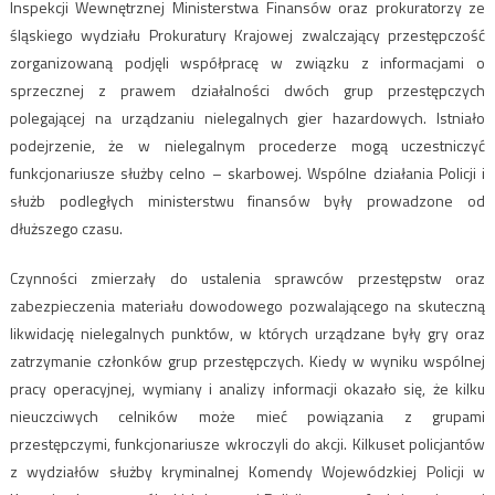
Inspekcji Wewnętrznej Ministerstwa Finansów oraz prokuratorzy ze
śląskiego wydziału Prokuratury Krajowej zwalczający przestępczość
zorganizowaną podjęli współpracę w związku z informacjami o
sprzecznej z prawem działalności dwóch grup przestępczych
polegającej na urządzaniu nielegalnych gier hazardowych. Istniało
podejrzenie, że w nielegalnym procederze mogą uczestniczyć
funkcjonariusze służby celno – skarbowej. Wspólne działania Policji i
służb podległych ministerstwu finansów były prowadzone od
dłuższego czasu.
Czynności zmierzały do ustalenia sprawców przestępstw oraz
zabezpieczenia materiału dowodowego pozwalającego na skuteczną
likwidację nielegalnych punktów, w których urządzane były gry oraz
zatrzymanie członków grup przestępczych. Kiedy w wyniku wspólnej
pracy operacyjnej, wymiany i analizy informacji okazało się, że kilku
nieuczciwych celników może mieć powiązania z grupami
przestępczymi, funkcjonariusze wkroczyli do akcji. Kilkuset policjantów
z wydziałów służby kryminalnej Komendy Wojewódzkiej Policji w