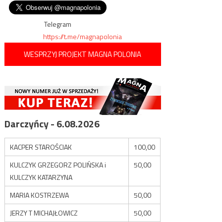
„Carpathian Brigade” pod lupą
wpisu
za niechęć do LGBT i klękania
przed BLM
Telegram
https://t.me/magnapolonia
WESPRZYJ PROJEKT MAGNA POLONIA
Darczyńcy - 6.08.2026
KACPER STAROŚCIAK
100,00
KULCZYK GRZEGORZ POLIŃSKA i
50,00
KULCZYK KATARZYNA
MARIA KOSTRZEWA
50,00
JERZY T MICHAJŁOWICZ
50,00