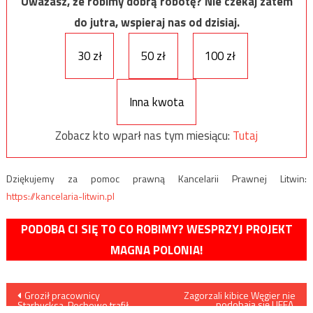
Uważasz, że robimy dobrą robotę? Nie czekaj zatem
do jutra, wspieraj nas od dzisiaj.
30 zł
50 zł
100 zł
Inna kwota
Zobacz kto wparł nas tym miesiącu:
Tutaj
Dziękujemy za pomoc prawną Kancelarii Prawnej Litwin:
https://kancelaria-litwin.pl
PODOBA CI SIĘ TO CO ROBIMY? WESPRZYJ PROJEKT
MAGNA POLONIA!
Nawigacja
Groził pracownicy
Zagorzali kibice Węgier nie
podobają się UEFA.
Starbucksa. Pechowo trafił…