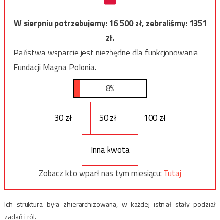
W sierpniu potrzebujemy:
16 500
zł, zebraliśmy:
1351
zł.
Państwa wsparcie jest niezbędne dla funkcjonowania
Fundacji Magna Polonia.
8%
30 zł
50 zł
100 zł
Inna kwota
Zobacz kto wparł nas tym miesiącu:
Tutaj
Ich struktura była zhierarchizowana, w każdej istniał stały podział
zadań i ról.