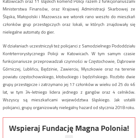
Katowicach oraz 11 śląskich komend Policji razem z funkcjonariuszami
Ministerstwa Finansów, oraz Krajowej Administracji Skarbowej ze
Śląska, Małopolski i Mazowsza we wtorek rano weszło do mieszkań
członków grup przestępczych oraz lokali, w których znajdowały się
nielegalne automaty do gier.
W działaniach uczestniczyli też policjanci z Samodzielnego Pododdziału
Kontrterrorystycznego Policji w Katowicach. W tym samym czasie
funkcjonariusze przeprowadzali czynności w Częstochowie, Dąbrowie
Górniczej, Lublińcu, Będzinie, Zawierciu, Myszkowie oraz na terenie
powiatu częstochowskiego, kłobuckiego i będzińskiego. Rozbito dwie
grupy przestępcze i zatrzymano jej 17 członków w wieku od 25 do 46
lat, w tym 34-letniego lidera jednego z gangów oraz 4 celników.
Wszyscy są mieszkańcami województwa śląskiego. Jak ustalili
policjanci, grupy organizowały nielegalny hazard od stycznia 2018 roku.
Wspieraj Fundację Magna Polonia!