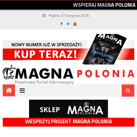
W
S
P
I
E
R
A
J
M
A
G
N
A
P
O
L
O
N
I
A
Piątek, 07 Sierpnia 2026
WESPRZYJ PROJEKT MAGNA POLONIA