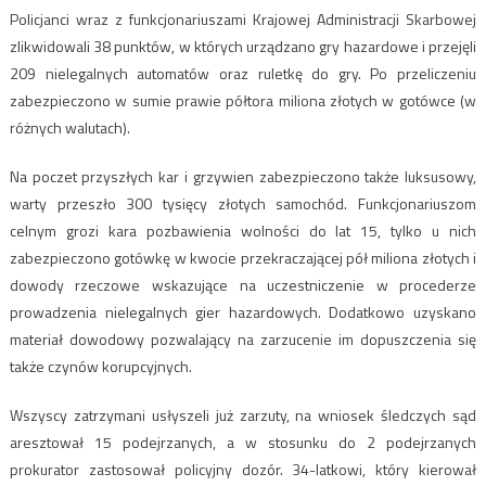
Policjanci wraz z funkcjonariuszami Krajowej Administracji Skarbowej
zlikwidowali 38 punktów, w których urządzano gry hazardowe i przejęli
209 nielegalnych automatów oraz ruletkę do gry. Po przeliczeniu
zabezpieczono w sumie prawie półtora miliona złotych w gotówce (w
różnych walutach).
Na poczet przyszłych kar i grzywien zabezpieczono także luksusowy,
warty przeszło 300 tysięcy złotych samochód. Funkcjonariuszom
celnym grozi kara pozbawienia wolności do lat 15, tylko u nich
zabezpieczono gotówkę w kwocie przekraczającej pół miliona złotych i
dowody rzeczowe wskazujące na uczestniczenie w procederze
prowadzenia nielegalnych gier hazardowych. Dodatkowo uzyskano
materiał dowodowy pozwalający na zarzucenie im dopuszczenia się
także czynów korupcyjnych.
Wszyscy zatrzymani usłyszeli już zarzuty, na wniosek śledczych sąd
aresztował 15 podejrzanych, a w stosunku do 2 podejrzanych
prokurator zastosował policyjny dozór. 34-latkowi, który kierował