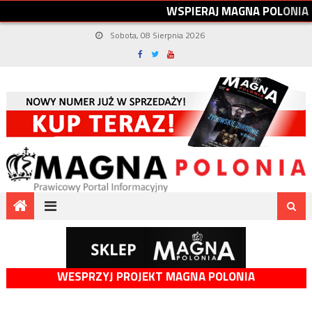
W
S
P
I
E
R
A
J
M
A
G
N
A
P
O
L
O
N
I
A
Sobota, 08 Sierpnia 2026
WESPRZYJ PROJEKT MAGNA POLONIA