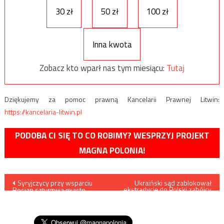
30 zł
50 zł
100 zł
Inna kwota
Zobacz kto wparł nas tym miesiącu:
Tutaj
Dziękujemy za pomoc prawną Kancelarii Prawnej Litwin:
https://kancelaria-litwin.pl
PODOBA CI SIĘ TO CO ROBIMY? WESPRZYJ PROJEKT
MAGNA POLONIA!
Nawigacja
Syryjczycy przy wsparciu
Ukraiński sąd zablokował
ekstradycję do Polski zabójcy
Rosjan szturmują miasto
28-letniej Pauliny
wpisu
zajmowane przez
protureckich bojowników
/filmy/