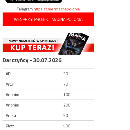
Telegram
https://t.me/magnapolonia
WESPRZYJ PROJEKT MAGNA POLONIA
Darczyńcy - 30.07.2026
AP
30
Artur
70
Anonim
100
Anonim
200
Arleta
90
Piotr
500