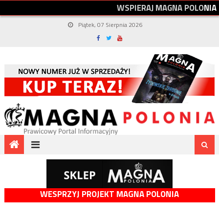
W
S
P
I
E
R
A
J
M
A
G
N
A
P
O
L
O
N
I
A
Piątek, 07 Sierpnia 2026
WESPRZYJ PROJEKT MAGNA POLONIA