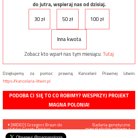
do jutra, wspieraj nas od dzisiaj.
30 zł
50 zł
100 zł
Inna kwota
Zobacz kto wparł nas tym miesiącu:
Tutaj
Dziękujemy za pomoc prawną Kancelarii Prawnej Litwin:
https://kancelaria-litwin.pl
PODOBA CI SIĘ TO CO ROBIMY? WESPRZYJ PROJEKT
MAGNA POLONIA!
Nawigacja
[WIDEO] Grzegorz Braun do
Badania genetyczne
mieszkańców jednego z
klubów Gazety Polskiej
najstarszych miast świata –
wpisu
Çatalhöyük