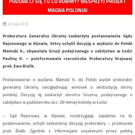
PODOBA CI SIĘ TO CO ROBIMY? WESPRZYJ PROJEKT
MAGNA POLONIA!
8 maja 2019
Prokuratura Generalna Ukrainy zaskarżyła postanowienie Sądu
Rejonowego w Kijowie, który uchylił decyzję o wydaniu do Polski
Mamuki K., obywatela Gruzji podejrzanego o zabójstwo w Łodzi
Pauliny D. – poinformowała rzeczniczka Prokuratury Krajowej
prok. Ewa Bialik.
Postanowienie o wydaniu Mamuki K. do Polski wydał prokurator
generalny Ukrainy, uwzględniając wniosek o ekstradycję strony
polskiej. Decyzję tę zaskarżył obrońca Gruzina, podejrzanego o
zabójstwo w październiku ub.r. 28-letniej kobiety w Łodzi.
– Sąd Rejonowy w Kijowie, rozstrzygając zażalenie na to
postanowienie, uchylił zaskarżoną decyzję prokuratury – przekazała
prok. Bialik. Zgodnie z informacjami uzyskanymi przez polską