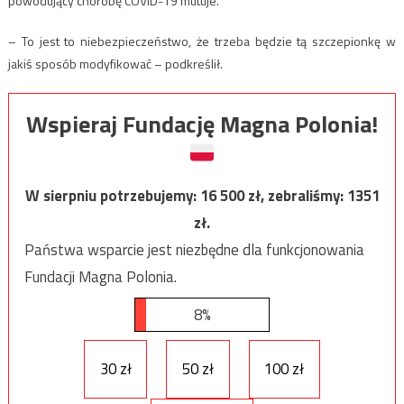
powodujący chorobę COVID-19 mutuje.
– To jest to niebezpieczeństwo, że trzeba będzie tą szczepionkę w
jakiś sposób modyfikować – podkreślił.
Wspieraj Fundację Magna Polonia!
W sierpniu potrzebujemy:
16 500
zł, zebraliśmy:
1351
zł.
Państwa wsparcie jest niezbędne dla funkcjonowania
Fundacji Magna Polonia.
8%
30 zł
50 zł
100 zł