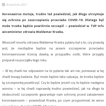
8 kwietnia 2021
Koronawirus mutuje, trudno też powiedzieć, jak długo utrzymuje
się ochrona po zaszczepieniu przeciwko COVID-19. Dlatego być
może trzeba będzie powtórnie szczepić – powiedział w TVP Info
wiceminister zdrowia Waldemar Kraska.
Wiceszef resortu zdrowia Waldemar Kraska pytany był o to, czy prawdą
jest, że niezbędne będzie na jesieni szczepienie przeciwko
koronawirusowi trzecią dawką w przypadku osób, które przyjęły
preparat na początku tego roku.
– W tej chwili nie odpowiem na to pytanie tak ani nie, ponieważ w tej
chwili trwają badania. Być może będzie taka sytuacja, że trzeba będzie
tą szczepionkę powtórzyć. Czy to będzie jesień czy to będzie następna
wiosna – w tej chwili naprawdę trudno powiedzieć, jak na długo ta
skuteczność szczepionki gwarantuje nam ochronę przed zakażeniem
koronawirusem – powiedział Kraska, po czym przypomniał, że wirus