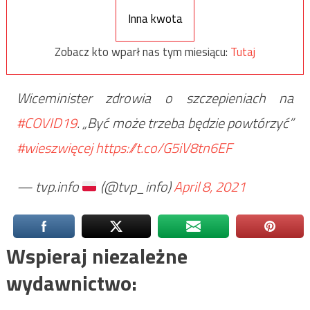
Inna kwota
Zobacz kto wparł nas tym miesiącu:
Tutaj
Wiceminister zdrowia o szczepieniach na
#COVID19
. „Być może trzeba będzie powtórzyć”
#wieszwięcej
https://t.co/G5iV8tn6EF
— tvp.info
(@tvp_info)
April 8, 2021
Wspieraj niezależne
wydawnictwo: