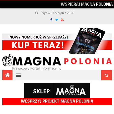
W
S
P
I
E
R
A
J
M
A
G
N
A
P
O
L
O
N
I
A
Piątek, 07 Sierpnia 2026
WESPRZYJ PROJEKT MAGNA POLONIA