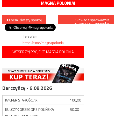
MAGNA POLONIA!
Nawigacja
Forsa i święty spokój
Słowacja sprowadziła
rosyjską szczepionkę.
Okazała się jednak nie być
wpisu
identyczna z ustalonym
zamówieniem
Telegram
https://t.me/magnapolonia
WESPRZYJ PROJEKT MAGNA POLONIA
Darczyńcy - 6.08.2026
KACPER STAROŚCIAK
100,00
KULCZYK GRZEGORZ POLIŃSKA i
50,00
KULCZYK KATARZYNA