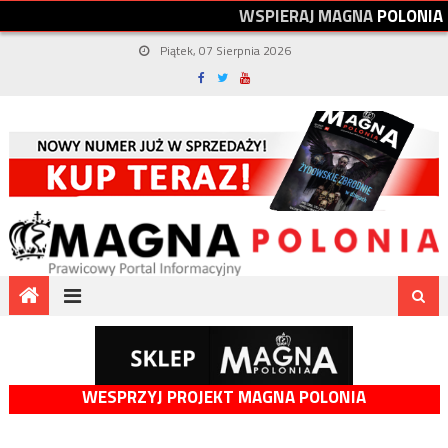
W
S
P
I
E
R
A
J
M
A
G
N
A
P
O
L
O
N
I
A
Piątek, 07 Sierpnia 2026
WESPRZYJ PROJEKT MAGNA POLONIA