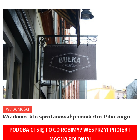
WIADOMOŚCI
Wiadomo, kto sprofanował pomnik rtm. Pileckiego
PODOBA CI SIĘ TO CO ROBIMY? WESPRZYJ PROJEKT
MAGNA POLONIA!