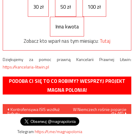
30 zł
50 zł
100 zł
Inna kwota
Zobacz kto wparł nas tym miesiącu:
Tutaj
Dziękujemy za pomoc prawną Kancelarii Prawnej Litwin:
https://kancelaria-litwin.pl
PODOBA CI SIĘ TO CO ROBIMY? WESPRZYJ PROJEKT
MAGNA POLONIA!
Nawigacja
Kontrofensywa ISIS wzdłuż
W Niemczech rośnie poparcie
dla AfD
Eufratu
wpisu
Telegram
https://t.me/magnapolonia