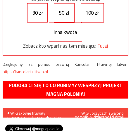
30 zł
50 zł
100 zł
Inna kwota
Zobacz kto wparł nas tym miesiącu:
Tutaj
Dziękujemy za pomoc prawną Kancelarii Prawnej Litwin:
https://kancelaria-litwin.pl
PODOBA CI SIĘ TO CO ROBIMY? WESPRZYJ PROJEKT
MAGNA POLONIA!
Nawigacja
W Krakowie fruwały
W Głubczycach zwalono
pomnik „wdzięczności Armii
pieniądze. Ludzie rzucili się, by
Czerwonej”. Zacharowa
wpisu
je zbierać…
wściekła