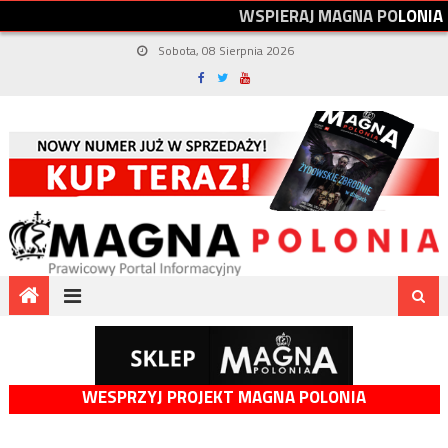
W
S
P
I
E
R
A
J
M
A
G
N
A
P
O
L
O
N
I
A
Sobota, 08 Sierpnia 2026
WESPRZYJ PROJEKT MAGNA POLONIA