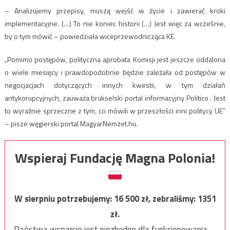
– Analizujemy przepisy, muszą wejść w życie i zawierać kroki
implementacyjne. (…) To nie koniec historii (…) Jest więc za wcześnie,
by o tym mówić – powiedziała wiceprzewodnicząca KE.
„Pomimo postępów, polityczna aprobata Komisji jest jeszcze oddalona
o wiele miesięcy i prawdopodobnie będzie zależała od postępów w
negocjacjach dotyczących innych kwestii, w tym działań
antykorupcyjnych, zauważa brukselski portal informacyjny Politico . Jest
to wyraźnie sprzeczne z tym, co mówili w przeszłości inni politycy UE”
– pisze węgierski portal MagyarNemzet.hu.
Wspieraj Fundację Magna Polonia!
W sierpniu potrzebujemy:
16 500
zł, zebraliśmy:
1351
zł.
Państwa wsparcie jest niezbędne dla funkcjonowania