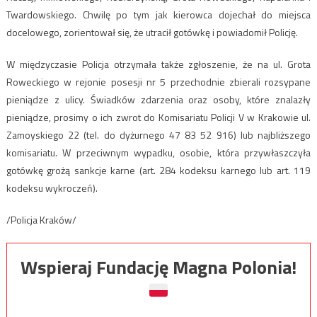
Twardowskiego. Chwilę po tym jak kierowca dojechał do miejsca
docelowego, zorientował się, że utracił gotówkę i powiadomił Policję.
W międzyczasie Policja otrzymała także zgłoszenie, że na ul. Grota
Roweckiego w rejonie posesji nr 5 przechodnie zbierali rozsypane
pieniądze z ulicy. Świadków zdarzenia oraz osoby, które znalazły
pieniądze, prosimy o ich zwrot do Komisariatu Policji V w Krakowie ul.
Zamoyskiego 22 (tel. do dyżurnego 47 83 52 916) lub najbliższego
komisariatu. W przeciwnym wypadku, osobie, która przywłaszczyła
gotówkę grożą sankcje karne (art. 284 kodeksu karnego lub art. 119
kodeksu wykroczeń).
/Policja Kraków/
Wspieraj Fundację Magna Polonia!