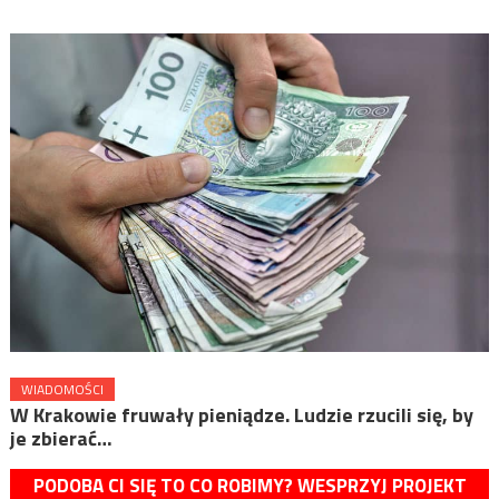
WIADOMOŚCI
W Krakowie fruwały pieniądze. Ludzie rzucili się, by
je zbierać…
PODOBA CI SIĘ TO CO ROBIMY? WESPRZYJ PROJEKT