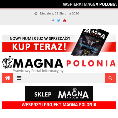
W
S
P
I
E
R
A
J
M
A
G
N
A
P
O
L
O
N
I
A
Niedziela, 09 Sierpnia 2026
WESPRZYJ PROJEKT MAGNA POLONIA