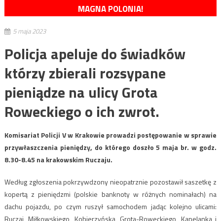
MAGNA POLONIA!
5 maja 2023
Policja apeluje do świadków
którzy zbierali rozsypane
pieniądze na ulicy Grota
Roweckiego o ich zwrot.
Komisariat Policji V w Krakowie prowadzi postępowanie w sprawie
przywłaszczenia pieniędzy, do którego doszło 5 maja br. w godz.
8.30-8.45 na krakowskim Ruczaju.
Według zgłoszenia pokrzywdzony nieopatrznie pozostawił saszetkę z
kopertą z pieniędzmi (polskie banknoty w różnych nominałach) na
dachu pojazdu, po czym ruszył samochodem jadąc kolejno ulicami:
Ruczaj, Miłkowskiego, Kobierzyńską, Grota-Roweckiego, Kapelanka i