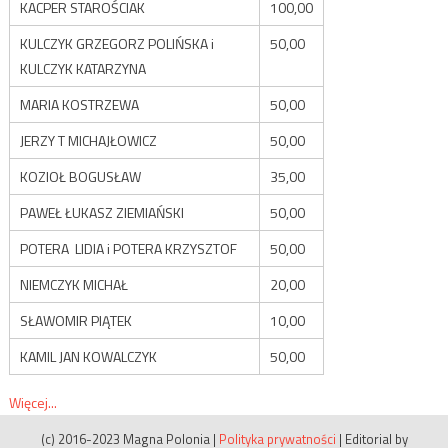
KACPER STAROŚCIAK
100,00
KULCZYK GRZEGORZ POLIŃSKA i
50,00
KULCZYK KATARZYNA
MARIA KOSTRZEWA
50,00
JERZY T MICHAJŁOWICZ
50,00
KOZIOŁ BOGUSŁAW
35,00
PAWEŁ ŁUKASZ ZIEMIAŃSKI
50,00
POTERA LIDIA i POTERA KRZYSZTOF
50,00
NIEMCZYK MICHAŁ
20,00
SŁAWOMIR PIĄTEK
10,00
KAMIL JAN KOWALCZYK
50,00
Więcej...
(c) 2016-2023 Magna Polonia
|
Polityka prywatności
|
Editorial by