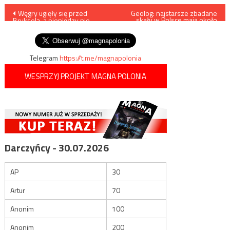
Nawigacja
Węgry ugięły się przed
Geolog: najstarsze zbadane
skały w Polsce mają około
Brukselą, a pieniędzy nie
600 milionów lat
wpisu
dostaną
Telegram
https://t.me/magnapolonia
WESPRZYJ PROJEKT MAGNA POLONIA
Darczyńcy - 30.07.2026
AP
30
Artur
70
Anonim
100
Anonim
200