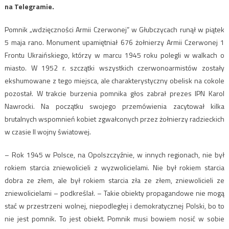
na Telegramie.
Pomnik „wdzięczności Armii Czerwonej” w Głubczycach runął w piątek
5 maja rano. Monument upamiętniał 676 żołnierzy Armii Czerwonej 1
Frontu Ukraińskiego, którzy w marcu 1945 roku polegli w walkach o
miasto. W 1952 r. szczątki wszystkich czerwonoarmistów zostały
ekshumowane z tego miejsca, ale charakterystyczny obelisk na cokole
pozostał. W trakcie burzenia pomnika głos zabrał prezes IPN Karol
Nawrocki. Na początku swojego przemówienia zacytował kilka
brutalnych wspomnień kobiet zgwałconych przez żołnierzy radzieckich
w czasie II wojny światowej.
– Rok 1945 w Polsce, na Opolszczyźnie, w innych regionach, nie był
rokiem starcia zniewolicieli z wyzwolicielami. Nie był rokiem starcia
dobra ze złem, ale był rokiem starcia zła ze złem, zniewolicieli ze
zniewolicielami – podkreślał. – Takie obiekty propagandowe nie mogą
stać w przestrzeni wolnej, niepodległej i demokratycznej Polski, bo to
nie jest pomnik. To jest obiekt. Pomnik musi bowiem nosić w sobie