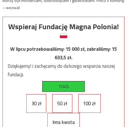
którzy byli mordercami, dzieciobójcami i gwałcicielami. Precz z komuną!
– wezwał.
Wspieraj Fundację Magna Polonia!
W lipcu potrzebowaliśmy:
15 000
zł, zebraliśmy:
15
633,5
zł.
Dziękujemy! i zachęcamy do dalszego wsparcia naszej
fundacji.
104%
30 zł
50 zł
100 zł
Inna kwota