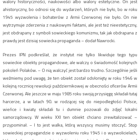
walory historyczności, naukowości albo walory estetyczne. On jest
ahistoryczny, bo odnosi się do wydarzeń, których nie było, bo w roku
1945 wyzwolenia i bohaterów z Armii Czerwonej nie było. On nie
wytrzymuje zderzenia z naukowymi faktami, ale jest też nieestetyczny,
jest obdrapany z symboli sowieckiego komunizmu, tak jak obdrapana z
prawdy jest dzisiaj sowiecka propaganda – dodał Nawrocki.
Prezes IPN podkreślał, że instytut nie tylko likwiduje tego typu
sowieckie obiekty propagandowe, ale walczy o świadomość kolejnych
pokoleń Polaków. – O nią walczyć jest bardzo trudno. Szczególnie jeśli
weźmiemy pod uwagę, że ten obiekt został odsłonięty w roku 1946 w
kolejną rocznicę rewolucji październikowej w obecności oficerów Armii
Czerwonej. Ale jeszcze w maju 1985 roku swoją przysięgę składali tutaj
harcerze, a w latach 90. w rodzącej się do niepodległości Polsce,
wieńce i kwiaty składali tu i dumnie pozowali do zdjęć lokalni
samorządowcy. W wieku XXI ten obiekt chciano zrewitalizować –
przypominał. – I to jest walka, którą wszyscy musimy stoczyć. Stop
sowieckiej propagandzie o wyzwoleniu roku 1945 i o wyzwolicielach,