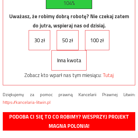
104%
Uważasz, że robimy dobrą robotę? Nie czekaj zatem
do jutra, wspieraj nas od dzisiaj.
30 zł
50 zł
100 zł
Inna kwota
Zobacz kto wparł nas tym miesiącu:
Tutaj
Dziękujemy za pomoc prawną Kancelarii Prawnej Litwin:
https://kancelaria-litwin.pl
PODOBA CI SIĘ TO CO ROBIMY? WESPRZYJ PROJEKT
MAGNA POLONIA!