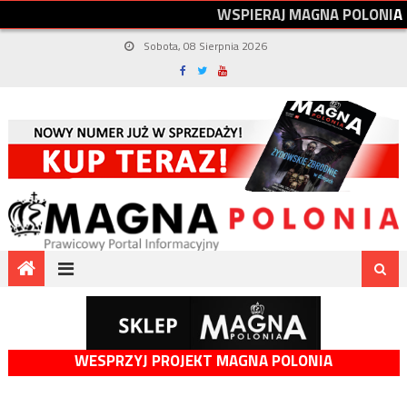
W
S
P
I
E
R
A
J
M
A
G
N
A
P
O
L
O
N
I
A
Sobota, 08 Sierpnia 2026
WESPRZYJ PROJEKT MAGNA POLONIA