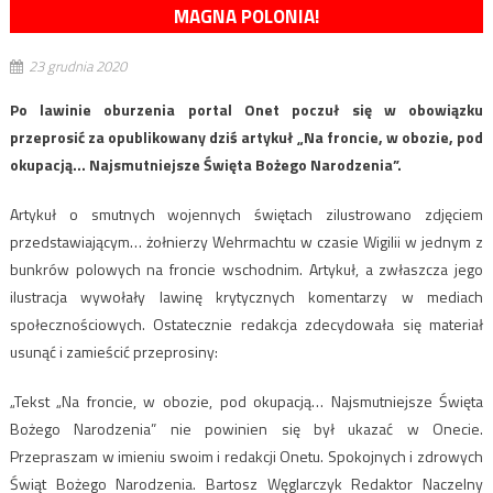
MAGNA POLONIA!
23 grudnia 2020
Po lawinie oburzenia portal Onet poczuł się w obowiązku
przeprosić za opublikowany dziś artykuł „Na froncie, w obozie, pod
okupacją… Najsmutniejsze Święta Bożego Narodzenia”.
Artykuł o smutnych wojennych świętach zilustrowano zdjęciem
przedstawiającym… żołnierzy Wehrmachtu w czasie Wigilii w jednym z
bunkrów polowych na froncie wschodnim. Artykuł, a zwłaszcza jego
ilustracja wywołały lawinę krytycznych komentarzy w mediach
społecznościowych. Ostatecznie redakcja zdecydowała się materiał
usunąć i zamieścić przeprosiny:
„Tekst „Na froncie, w obozie, pod okupacją… Najsmutniejsze Święta
Bożego Narodzenia” nie powinien się był ukazać w Onecie.
Przepraszam w imieniu swoim i redakcji Onetu. Spokojnych i zdrowych
Świąt Bożego Narodzenia. Bartosz Węglarczyk Redaktor Naczelny