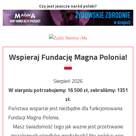
Czy jest jeszcze naród polski?
Wspieraj Fundację Magna Polonia!
Sierpień 2026
W sierpniu potrzebujemy:
16 500
zł, zebraliśmy:
1351
zł.
Państwa wsparcie jest niezbędne dla funkcjonowania
Fundacji Magna Polonia.
Masz świadomość tego jak ważne jest przetrwanie
niezależnych ośrodków medialnych? Nie zwlekaj więc,