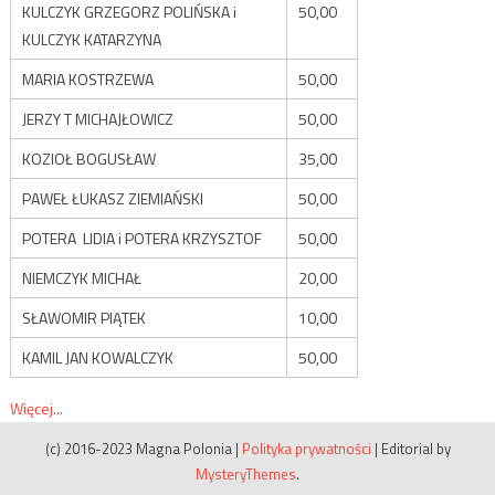
KULCZYK GRZEGORZ POLIŃSKA i
50,00
KULCZYK KATARZYNA
MARIA KOSTRZEWA
50,00
JERZY T MICHAJŁOWICZ
50,00
KOZIOŁ BOGUSŁAW
35,00
PAWEŁ ŁUKASZ ZIEMIAŃSKI
50,00
POTERA LIDIA i POTERA KRZYSZTOF
50,00
NIEMCZYK MICHAŁ
20,00
SŁAWOMIR PIĄTEK
10,00
KAMIL JAN KOWALCZYK
50,00
Więcej...
(c) 2016-2023 Magna Polonia
|
Polityka prywatności
|
Editorial by
MysteryThemes
.