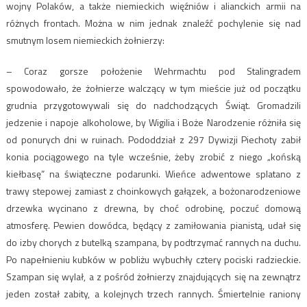
wojny Polaków, a także niemieckich więźniów i alianckich armii na
różnych frontach. Można w nim jednak znaleźć pochylenie się nad
smutnym losem niemieckich żołnierzy:
– Coraz gorsze położenie Wehrmachtu pod Stalingradem
spowodowało, że żołnierze walczący w tym mieście już od początku
grudnia przygotowywali się do nadchodzących Świąt. Gromadzili
jedzenie i napoje alkoholowe, by Wigilia i Boże Narodzenie różniła się
od ponurych dni w ruinach. Pododdział z 297 Dywizji Piechoty zabił
konia pociągowego na tyle wcześnie, żeby zrobić z niego „końską
kiełbasę” na świąteczne podarunki. Wieńce adwentowe splatano z
trawy stepowej zamiast z choinkowych gałązek, a bożonarodzeniowe
drzewka wycinano z drewna, by choć odrobinę, poczuć domową
atmosferę. Pewien dowódca, będący z zamiłowania pianistą, udał się
do izby chorych z butelką szampana, by podtrzymać rannych na duchu.
Po napełnieniu kubków w pobliżu wybuchły cztery pociski radzieckie.
Szampan się wylał, a z pośród żołnierzy znajdujących się na zewnątrz
jeden został zabity, a kolejnych trzech rannych. Śmiertelnie raniony