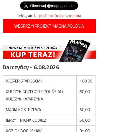
wpisu
Telegram
https://t.me/magnapolonia
WESPRZYJ PROJEKT MAGNA POLONIA
Darczyńcy - 6.08.2026
KACPER STAROŚCIAK
100,00
KULCZYK GRZEGORZ POLIŃSKA i
50,00
KULCZYK KATARZYNA
MARIA KOSTRZEWA
50,00
JERZY T MICHAJŁOWICZ
50,00
KOZIOŁ BOGUSŁAW
35,00