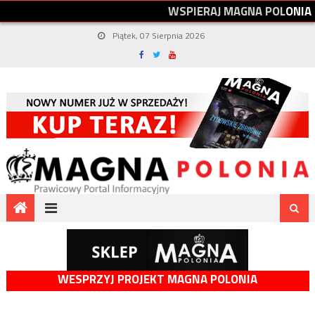
W
S
P
I
E
R
A
J
M
A
G
N
A
P
O
L
O
N
I
A
Piątek, 07 Sierpnia 2026
WESPRZYJ PROJEKT MAGNA POLONIA