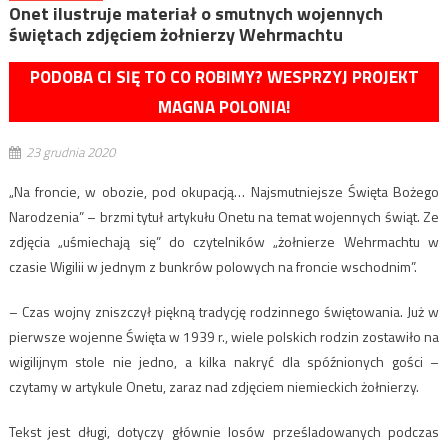
Onet ilustruje materiał o smutnych wojennych
świętach zdjęciem żołnierzy Wehrmachtu
PODOBA CI SIĘ TO CO ROBIMY? WESPRZYJ PROJEKT
MAGNA POLONIA!
23 grudnia 2020
„Na froncie, w obozie, pod okupacją… Najsmutniejsze Święta Bożego
Narodzenia” – brzmi tytuł artykułu Onetu na temat wojennych świąt. Ze
zdjęcia „uśmiechają się” do czytelników „żołnierze Wehrmachtu w
czasie Wigilii w jednym z bunkrów polowych na froncie wschodnim”.
– Czas wojny zniszczył piękną tradycję rodzinnego świętowania. Już w
pierwsze wojenne Święta w 1939 r., wiele polskich rodzin zostawiło na
wigilijnym stole nie jedno, a kilka nakryć dla spóźnionych gości –
czytamy w artykule Onetu, zaraz nad zdjęciem niemieckich żołnierzy.
Tekst jest długi, dotyczy głównie losów prześladowanych podczas