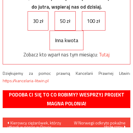
do jutra, wspieraj nas od dzisiaj.
30 zł
50 zł
100 zł
Inna kwota
Zobacz kto wparł nas tym miesiącu:
Tutaj
Dziękujemy za pomoc prawną Kancelarii Prawnej Litwin:
https://kancelaria-litwin.pl
PODOBA CI SIĘ TO CO ROBIMY? WESPRZYJ PROJEKT
MAGNA POLONIA!
Nawigacja
Kierowcy ciężarówek, którzy
W Norwegii odkryto pokaźne
złoże ropy
utknęli w porcie w Dover,
pobili się z angielską policją