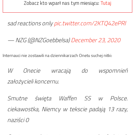
Zobacz kto wparł nas tym miesiącu:
Tutaj
sad reactions only
pic.twitter.com/2KTQ42ePRl
— NZG (@NZGoebbelsa)
December 23, 2020
Internauci nie zostawili na dziennikarzach Onetu suchej nitki:
W Onecie wracają do wspomnień
założycieli koncernu.
Smutne święta Waffen SS w Polsce.
ciekawostka, Niemcy w tekscie padają 13 razy,
naziści 0